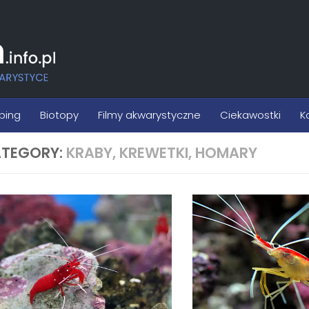
ping
Biotopy
Filmy akwarystyczne
Ciekawostki
K
TEGORY:
KRABY, KREWETKI, HOMARY