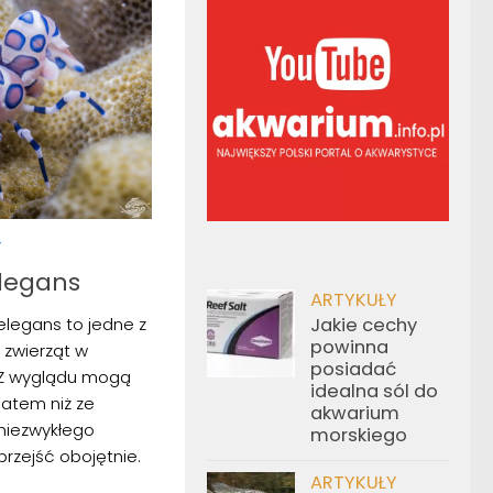
Y
legans
ARTYKUŁY
Jakie cechy
legans to jedne z
powinna
 zwierząt w
posiadać
 Z wyglądu mogą
idealna sól do
wiatem niż ze
akwarium
 niezwykłego
morskiego
rzejść obojętnie.
ARTYKUŁY