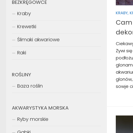
BEZKRĘGOWCE
Kraby
KRABY, 
Camp
Krewetki
deko
Ślimaki akwariowe
Ciekawy
Żywi si
Raki
podłożu
glonam
akwariu
ROŚLINY
glonów, 
Baza roślin
sowje ci
AKWARYSTYKA MORSKA
Ryby morskie
Gąbki