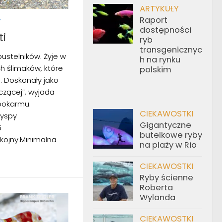
ARTYKUŁY
Raport
Y
dostępności
ti
ryb
transgenicznyc
pustelników. Żyje w
h na rynku
 ślimaków, które
polskim
. Doskonały jako
czącej”, wyjada
 pokarmu.
CIEKAWOSTKI
Wyspy
Gigantyczne
5
butelkowe ryby
ojny.Minimalna
na plaży w Rio
CIEKAWOSTKI
Ryby ścienne
Roberta
Wylanda
CIEKAWOSTKI