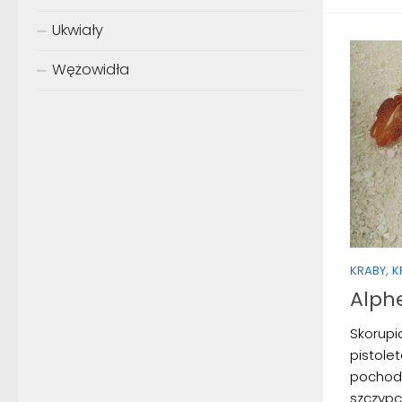
Ukwiały
Wężowidła
KRABY, 
Alphe
Skorupi
pistole
pochodz
szczypc