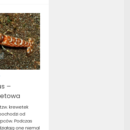
Y
us –
letowa
 tzw. krewetek
pochodzi od
ypców. Podczas
ziałają one niemal