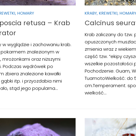
KREWETKI, HOMARY
KRABY, KREWETKI, HOMAR
oscia retusa – Krab
Calcinus seura
rator
Krab zaliczany do tzw. 
opuszczonych muszlach
 w wyglądzie i zachowaniu krab.
zmienia wraz z wiekiem
ę pokarmem znalezionym w
część tzw. “ekipy czysz
, mrożonkami oraz niższymi
wszelkie pozostałości
i. Podczas wędrówek po
Pochodzenie: Guam, 
m zbiera znalezione kawałki
TuamotoWielkość: do 
gąbki itp. i przyozdabia nimi
cm.Temperament: spok
ało, stąd jego popularna...
wielkość...