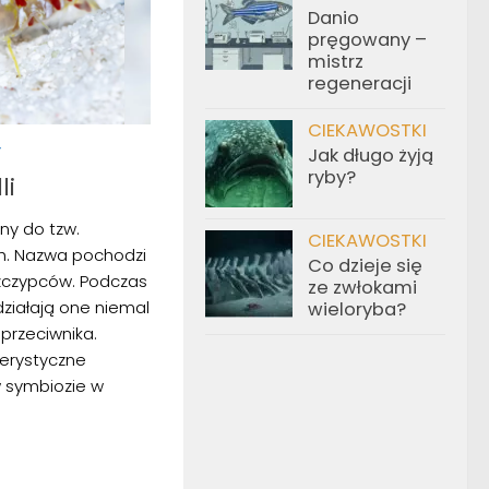
Danio
pręgowany –
mistrz
regeneracji
CIEKAWOSTKI
Y
Jak długo żyją
ryby?
li
any do tzw.
CIEKAWOSTKI
h. Nazwa pochodzi
Co dzieje się
zczypców. Podczas
ze zwłokami
ziałają one niemal
wieloryba?
 przeciwnika.
erystyczne
w symbiozie w