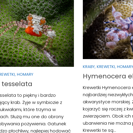
KRABY, KREWETKI, HOMAR
KREWETKI, HOMARY
Hymenocera e
 tesselata
Krewetki Hymenocera e
najbardziej niezwykłych
sselata to piękny i bardzo
akwarystyce morskiej.
jący krab. Żyje w symbiozie z
kojarzyć się raczej z k
ukwiałami, które trzyma w
zwierzęciem. Obok ich
ach. Służą mu one do obrony
ubarwienia nie można p
obywania pożywienia. Gatunek
Krewetki te są...
rdzo płochliwy, najlepiej hodować