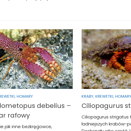
KREWETKI, HOMARY
KRABY, KREWETKI, HOMAR
lometopus debelius –
Ciliopagurus st
r rafowy
Ciliopagurus strigatus 
ładniejszych krabów-pu
e jak inne bezkręgowce,
Doskonały jako część “