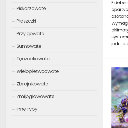
E.debeli
Piskorzowate
opartyc
azotanó
Płaszczki
Wymaga 
aklimat
Przylgowate
systemu
jodu jes
Sumowate
Tęczankowate
Wielopłetwcowate
Zbrojnikowate
Żmijogłowowate
Inne ryby