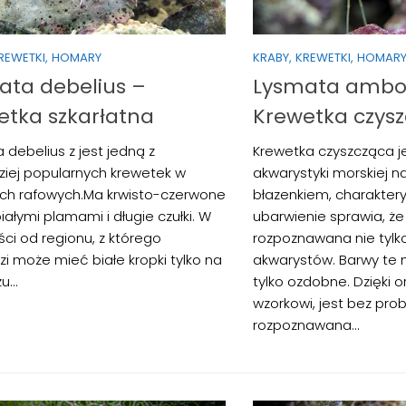
KREWETKI, HOMARY
KRABY, KREWETKI, HOMAR
ata debelius –
Lysmata amboi
etka szkarłatna
Krewetka czys
 debelius z jest jedną z
Krewetka czyszcząca 
ziej popularnych krewetek w
akwarystyki morskiej na
ch rafowych.Ma krwisto-czerwone
błazenkiem, charakter
białymi plamami i długie czułki. W
ubarwienie sprawia, że 
ści od regionu, z którego
rozpoznawana nie tylk
i może mieć białe kropki tylko na
akwarystów. Barwy te 
...
tylko ozdobne. Dzięki 
wzorkowi, jest bez pro
rozpoznawana...