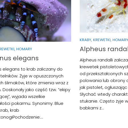
KRABY, KREWETKI, HOMAR
Alpheus randal
KREWETKI, HOMARY
inus elegans
Alpheus randalli zalicz
krewetek pistoletowyc
s elegans to krab zaliczany do
od przekształconych s
stelników. Żyje w opuszczonych
polowania lub obrony d
h ślimaków, które zmienia wraz z
jak pistolet, ogłuszając
. Doskonały jako część tzw. “ekipy
Słychać wtedy charakt
ącej”, wyjada wszelkie
stukanie. Często żyje 
łości pokarmu. Synonimy: Blue
babkami z...
crab, krab
konogiPochodzenie:...