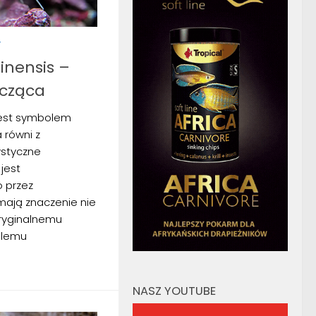
Y
nensis –
zcząca
jest symbolem
 równi z
ystyczne
jest
o przez
mają znaczenie nie
oryginalnemu
blemu
NASZ YOUTUBE