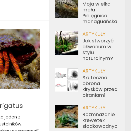
Moja wielka
mała
Pielęgnica
managuańska
ARTYKUŁY
Jak stworzyć
akwarium w
stylu
naturalnym?
ARTYKUŁY
Skuteczna
obrona
kirysków przed
piraniami
Y
rigatus
ARTYKUŁY
Rozmnażanie
to jeden z
krewetek
stelników.
słodkowodnyc
ekipy czyszczącej”,