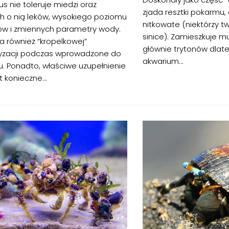
us nie toleruje miedzi oraz
zjada resztki pokarmu, 
h o nią leków, wysokiego poziomu
nitkowate (niektórzy tw
w i zmiennych parametry wody.
sinice). Zamieszkuje m
również “kropelkowej”
głównie trytonów dlat
yzacji podczas wprowadzone do
akwarium...
. Ponadto, właściwe uzupełnienie
t konieczne...