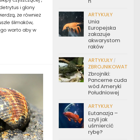
h
detrytus i glony
ARTYKUŁY
ierdzą, że również
Unia
uszle ślimaków,
Europejska
ego warto aby w
zakazuje
akwarystom
raków
ARTYKUŁY
/
ZBROJNIKOWATE
Zbrojniki:
Pancerne cuda
wód Ameryki
Południowej
ARTYKUŁY
Eutanazja –
czyli jak
uśmiercić
rybę?