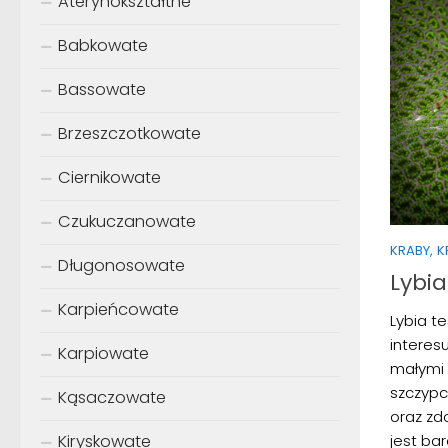
Aterynokształtne
Babkowate
Bassowate
Brzeszczotkowate
Ciernikowate
Czukuczanowate
KRABY, 
Długonosowate
Lybia
Karpieńcowate
Lybia te
interesu
Karpiowate
małymi 
szczypc
Kąsaczowate
oraz zd
jest ba
Kiryskowate