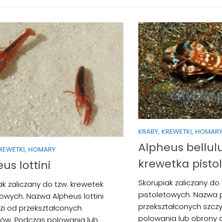
KRABY, KREWETKI, HOMAR
Alpheus bellul
KREWETKI, HOMARY
krewetka pisto
us lottini
Skorupiak zaliczany do
ak zaliczany do tzw. krewetek
pistoletowych. Nazwa 
towych. Nazwa Alpheus lottini
przekształconych szcz
i od przekształconych
polowania lub obrony d
ów. Podczas polowania lub