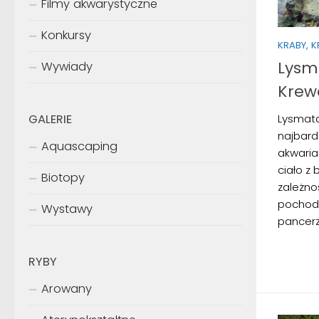
Filmy akwarystyczne
Konkursy
KRABY, 
Lysm
Wywiady
Krew
GALERIE
Lysmata
najbard
Aquascaping
akwaria
ciało z 
Biotopy
zależno
pochodz
Wystawy
pancerzu
RYBY
Arowany