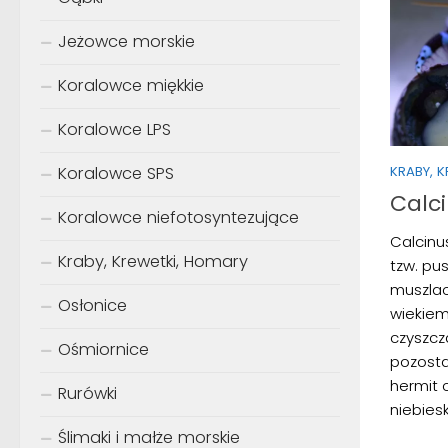
Jeżowce morskie
Koralowce miękkie
Koralowce LPS
Koralowce SPS
KRABY, 
Calc
Koralowce niefotosyntezujące
Calcinu
Kraby, Krewetki, Homary
tzw. pu
muszlac
Osłonice
wiekiem
czyszcz
Ośmiornice
pozosta
hermit 
Rurówki
niebies
Ślimaki i małże morskie