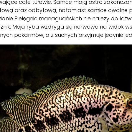
wające całe tułowie. Samce mają ostro zakończo
etową oraz odbytową, natomiast samice owalne p
anie Pielęgnic managuańskich nie należy do łatw
żnik. Moja ryba wzdryga się nerwowo na widok ws
ych pokarmów, a z suchych przyjmuje jedynie je