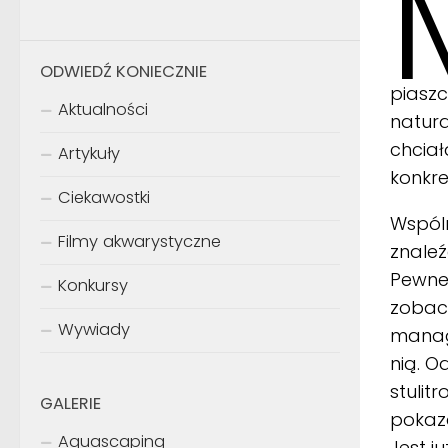
ODWIEDŹ KONIECZNIE
piaszc
Aktualności
natura
chcia
Artykuły
konkre
Ciekawostki
Wspóln
Filmy akwarystyczne
znaleź
Pewnej
Konkursy
zobacz
Wywiady
manag
nią. O
stulit
GALERIE
pokaza
Aquascaping
Jest j