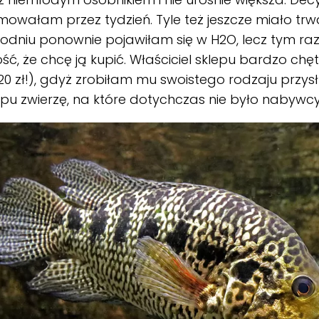
owałam przez tydzień. Tyle też jeszcze miało trwać
odniu ponownie pojawiłam się w H2O, lecz tym ra
ć, że chcę ją kupić. Właściciel sklepu bardzo chę
20 zł!), gdyż zrobiłam mu swoistego rodzaju przys
epu zwierzę, na które dotychczas nie było nabywc