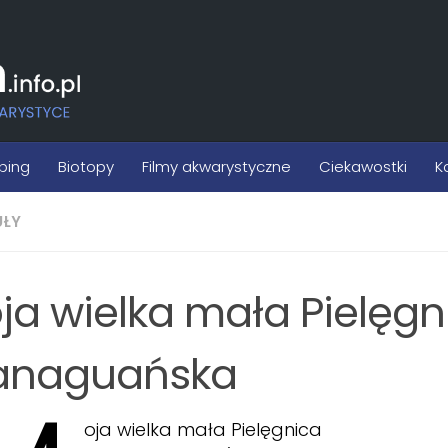
ping
Biotopy
Filmy akwarystyczne
Ciekawostki
K
UŁY
ja wielka mała Pielęgn
naguańska
oja wielka mała Pielęgnica