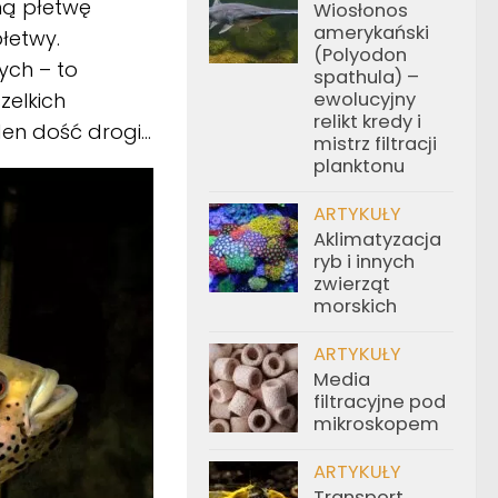
ną płetwę
Wiosłonos
amerykański
łetwy.
(Polyodon
ych – to
spathula) –
zelkich
ewolucyjny
relikt kredy i
den dość drogi…
mistrz filtracji
planktonu
ARTYKUŁY
Aklimatyzacja
ryb i innych
zwierząt
morskich
ARTYKUŁY
Media
filtracyjne pod
mikroskopem
ARTYKUŁY
Transport