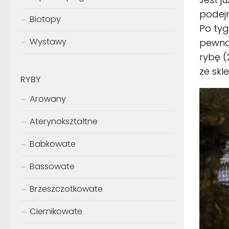
podejm
Biotopy
Po tyg
Wystawy
pewnoś
rybę (
ze skl
RYBY
Arowany
Aterynokształtne
Babkowate
Bassowate
Brzeszczotkowate
Ciernikowate