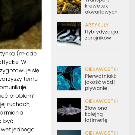
krewetek
akwariowych
ARTYKUŁY
Hybrydyzacja
zbrojników
 stynką (młode
łtyckie. W
CIEKAWOSTKI
zygotowuje się
Pierwotniaki:
owarzyszy temu
jakość wód i
omunikuje.
pływanie
mieć problem”.
CIEKAWOSTKI
ej ruchach,
Złowiono
armienia.
kolejną
latimerię
o być
nawet jednego
CIEKAWOSTKI