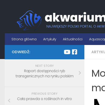
Skip to content
Strona główna
Artykuły
Aktualności
Aquasca
ODWIEDŹ:
ARTYK
NEXT STORY
Mo
Raport dostępności ryb
transgenicznych na rynku polskim
ma
PREVIOUS STORY
Cała prawda o roślinach in vitro