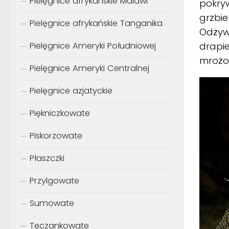
Pielęgnice afrykańskie Malawi
pokry
grzbi
Pielęgnice afrykańskie Tanganika
Odżywi
drapie
Pielęgnice Ameryki Południowej
mrożon
Pielęgnice Ameryki Centralnej
Pielęgnice azjatyckie
Piękniczkowate
Piskorzowate
Płaszczki
Przylgowate
Sumowate
Tęczankowate