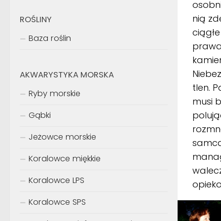
osobni
nią z
ROŚLINY
ciągłe
Baza roślin
prawa
kamień
Niebe
AKWARYSTYKA MORSKA
tlen. 
Ryby morskie
musi 
polują
Gąbki
rozmna
Jeżowce morskie
samca.
manag
Koralowce miękkie
walecz
Koralowce LPS
opieko
Koralowce SPS