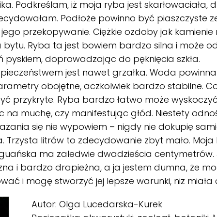
ka. Podkreślam, iż moja ryba jest skarłowaciała, d
decydowałam. Podłoże powinno być piaszczyste z
 jego przekopywanie. Ciężkie ozdoby jak kamienie
 bytu. Ryba ta jest bowiem bardzo silna i może 
 pyskiem, doprowadzając do pęknięcia szkła.
zpieczeństwem jest nawet grzałka. Woda powinn
Parametry obojętne, aczkolwiek bardzo stabilne. Co 
być przykryte. Ryba bardzo łatwo może wyskoczy
c na muchę, czy manifestując głód. Niestety odno
żania się nie wypowiem – nigdy nie dokupię sam
 Trzysta litrów to zdecydowanie zbyt mało. Moja 
uańska ma zaledwie dwadzieścia centymetrów. J
na i bardzo drapieżna, a ja jestem dumna, że mog
wać i mogę stworzyć jej lepsze warunki, niż miała
Autor: Olga Lucedarska-Kurek