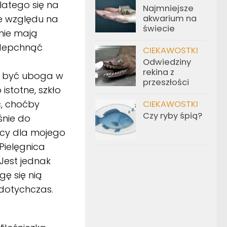
latego się na
Najmniejsze
e względu na
akwarium na
świecie
 nie mają
odepchnąć
CIEKAWOSTKI
Odwiedziny
rekina z
a być uboga w
przeszłości
istotne, szkło
ć, choćby
CIEKAWOSTKI
Czy ryby śpią?
śnie do
icy dla mojego
Pielęgnica
est jednak
ę się nią
 dotychczas.