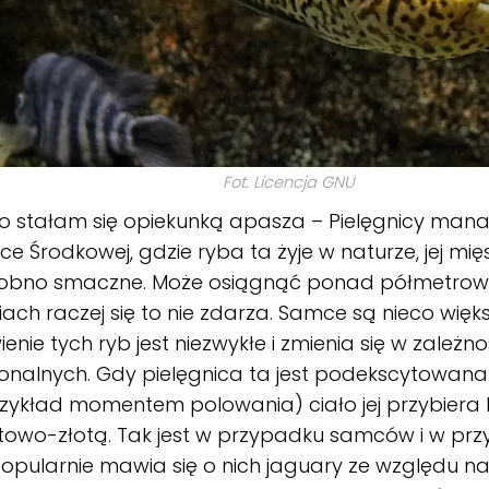
Fot. Licencja GNU
o stałam się opiekunką apasza – Pielęgnicy mana
e Środkowej, gdzie ryba ta żyje w naturze, jej mięs
obno smaczne. Może osiągnąć ponad półmetrową
ach raczej się to nie zdarza. Samce są nieco więk
enie tych ryb jest niezwykłe i zmienia się w zależn
nalnych. Gdy pielęgnica ta jest podekscytowana
rzykład momentem polowania) ciało jej przybiera
towo-złotą. Tak jest w przypadku samców i w prz
Popularnie mawia się o nich jaguary ze względu n