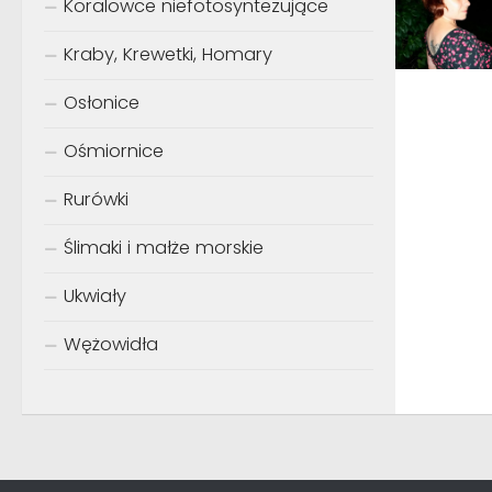
Koralowce niefotosyntezujące
Kraby, Krewetki, Homary
Osłonice
Ośmiornice
Rurówki
Ślimaki i małże morskie
Ukwiały
Wężowidła