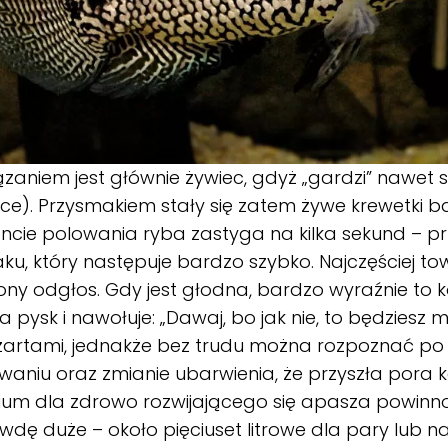
zaniem jest głównie żywiec, gdyż „gardzi” nawet
e). Przysmakiem stały się zatem żywe krewetki ba
ie polowania ryba zastyga na kilka sekund – pr
ku, który następuje bardzo szybko. Najczęściej t
ony odgłos. Gdy jest głodna, bardzo wyraźnie to k
a pysk i nawołuje: „Dawaj, bo jak nie, to będziesz 
żartami, jednakże bez trudu można rozpoznać po j
aniu oraz zmianie ubarwienia, że przyszła pora k
ium dla zdrowo rozwijającego się apasza powinn
dę duże – około pięciuset litrowe dla pary lub 