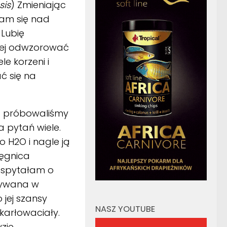
sis
) Zmieniając
łam się nad
 Lubię
niej odwzorować
e korzeni i
ć się na
i) próbowaliśmy
a pytań wiele.
 H2O i nagle ją
lęgnica
 spytałam o
ymywana w
 jej szansy
NASZ YOUTUBE
karłowaciały.
yzję