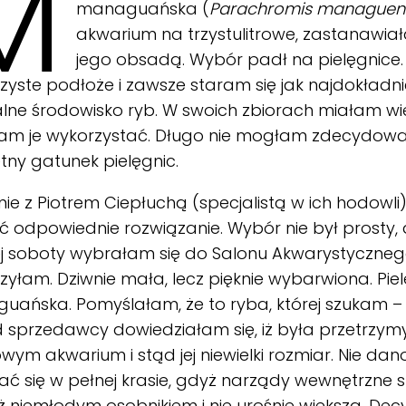
M
managuańska (
Parachromis managuen
akwarium na trzystulitrowe, zastanawia
jego obsadą. Wybór padł na pielęgnice.
zyste podłoże i zawsze staram się jak najdokład
lne środowisko ryb. W swoich zbiorach miałam wiel
łam je wykorzystać. Długo nie mogłam zdecydowa
tny gatunek pielęgnic.
ie z Piotrem Ciepłuchą (specjalistą w ich hodowl
ć odpowiednie rozwiązanie. Wybór nie był prosty, 
 soboty wybrałam się do Salonu Akwarystycznego
yłam. Dziwnie mała, lecz pięknie wybarwiona. Pie
uańska. Pomyślałam, że to ryba, której szukam –
d sprzedawcy dowiedziałam się, iż była przetrz
rowym akwarium i stąd jej niewielki rozmiar. Nie dano
ć się w pełnej krasie, gdyż narządy wewnętrzne s
uż niemłodym osobnikiem i nie urośnie większa. Dec