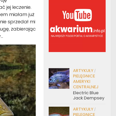
 jej leczenie.
zem miałam już
tnie sprzedał mi
ługę, zabierając
y…
ARTYKUŁY
/
PIELĘGNICE
AMERYKI
CENTRALNEJ
Electric Blue
Jack Dempsey
ARTYKUŁY
/
PIELĘGNICE