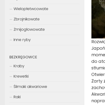
Wielopłetwcowate
Zbrojnikowate
Żmijogłowowate
Inne ryby
Rozwią
Japońc
momenc
BEZKRĘGOWCE
do ata
Kraby
stłumi
Otwier
Krewetki
Żarty 
Ślimaki akwariowe
zachow
Akwar
Raki
napraw