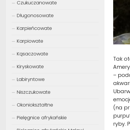
Czukuczanowate
Długonosowate
Karpieńcowate
Karpiowate
Kąsaczowate
Tak ot
Ameryc
Kiryskowate
– pod
Labiryntowe
akwari
Ubarwi
Niszczukowate
emocjo
Okoniokształtne
(na p
purpu
Pielęgnice afrykańskie
ryby. 