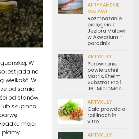
AFRYKAŃSKIE
MALAWI
Rozmnażanie
pielęgnic z
Jeziora Malawi
w Akwarium –
poradnik
ARTYKUŁY
guańskiej. W
Porównanie
powierzchni
o jest jadalne
Matrix, Eheim
 wielkość. W
Substrat Pro i
sze od samic.
JBL MicroMec
ości od stanów
ARTYKUŁY
 lub skupiona
Cała prawda o
 barwę
roślinach in
vitro
ypadku mojej
a plamy
ARTYKUŁY