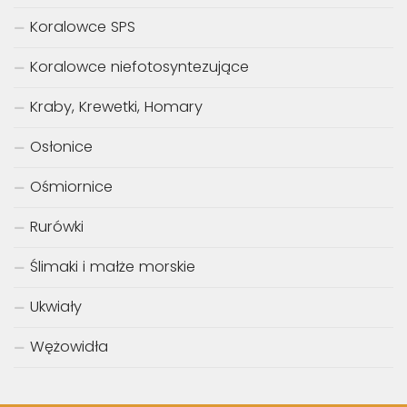
Koralowce SPS
Koralowce niefotosyntezujące
Kraby, Krewetki, Homary
Osłonice
Ośmiornice
Rurówki
Ślimaki i małże morskie
Ukwiały
Wężowidła