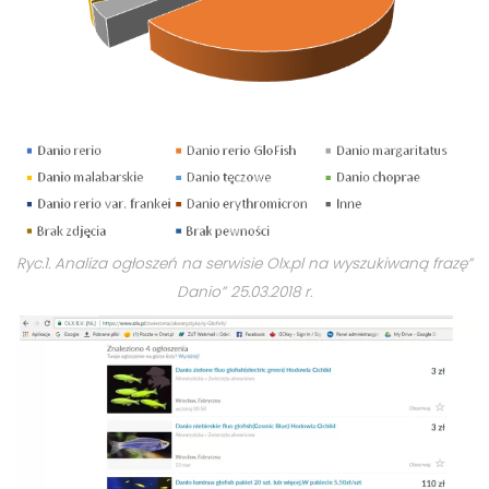
Ryc.1. Analiza ogłoszeń na serwisie Olx.pl na wyszukiwaną frazę”
Danio” 25.03.2018 r.