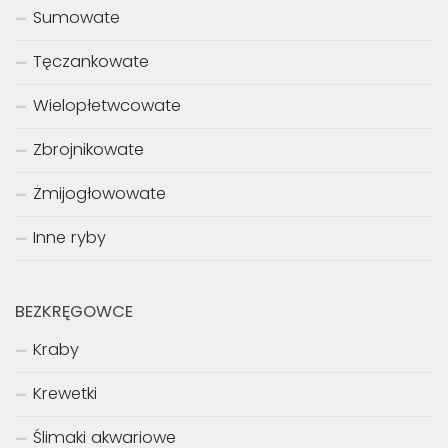
Sumowate
Tęczankowate
Wielopłetwcowate
Zbrojnikowate
Żmijogłowowate
Inne ryby
BEZKRĘGOWCE
Kraby
Krewetki
Ślimaki akwariowe