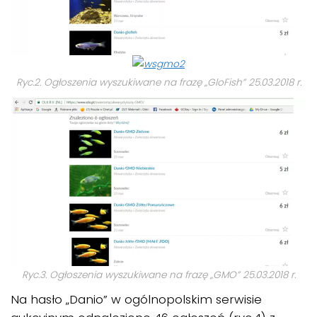
Ryc.2. Ogłoszenia wyszukiwane na frazę „GloFish” 25.03.2018 r.
Ryc.3. Ogłoszenia wyszukiwane na frazę „GMO” 25.03.2018 r.
Na hasło „Danio” w ogólnopolskim serwisie