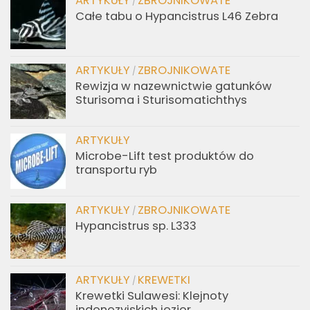
ARTYKUŁY
ZBROJNIKOWATE
/
Całe tabu o Hypancistrus L46 Zebra
ARTYKUŁY
ZBROJNIKOWATE
/
Rewizja w nazewnictwie gatunków
Sturisoma i Sturisomatichthys
ARTYKUŁY
Microbe-Lift test produktów do
transportu ryb
ARTYKUŁY
ZBROJNIKOWATE
/
Hypancistrus sp. L333
ARTYKUŁY
KREWETKI
/
Krewetki Sulawesi: Klejnoty
indonezyjskich jezior