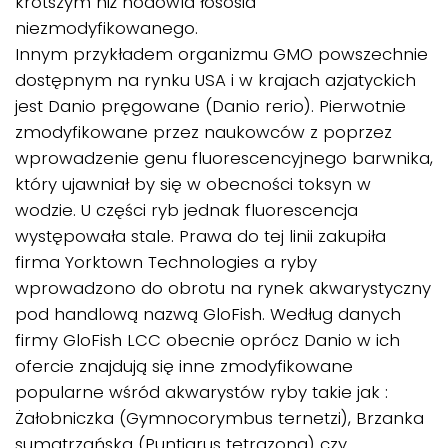
krótszym niż hodowla łososia
niezmodyfikowanego.
Innym przykładem organizmu GMO powszechnie
dostępnym na rynku USA i w krajach azjatyckich
jest Danio pręgowane (Danio rerio). Pierwotnie
zmodyfikowane przez naukowców z poprzez
wprowadzenie genu fluorescencyjnego barwnika,
który ujawniał by się w obecności toksyn w
wodzie. U części ryb jednak fluorescencja
występowała stale. Prawa do tej linii zakupiła
firma Yorktown Technologies a ryby
wprowadzono do obrotu na rynek akwarystyczny
pod handlową nazwą GloFish. Według danych
firmy GloFish LCC obecnie oprócz Danio w ich
ofercie znajdują się inne zmodyfikowane
popularne wśród akwarystów ryby takie jak :
Żałobniczka (Gymnocorymbus ternetzi), Brzanka
sumatrzańska (Puntigrus tetrazona) czy