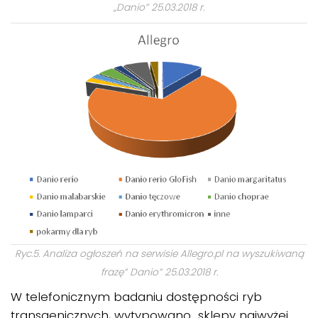
„Danio” 25.03.2018 r.
Ryc.5. Analiza ogłoszeń na serwisie Allegro.pl na wyszukiwaną
frazę” Danio” 25.03.2018 r.
W telefonicznym badaniu dostępności ryb
transgenicznych, wytypowano sklepy najwyżej