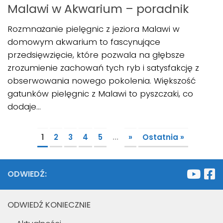
Malawi w Akwarium – poradnik
Rozmnażanie pielęgnic z jeziora Malawi w
domowym akwarium to fascynujące
przedsięwzięcie, które pozwala na głębsze
zrozumienie zachowań tych ryb i satysfakcję z
obserwowania nowego pokolenia. Większość
gatunków pielęgnic z Malawi to pyszczaki, co
dodaje...
1
2
3
4
5
...
»
Ostatnia »
ODWIEDŹ:
ODWIEDŹ KONIECZNIE