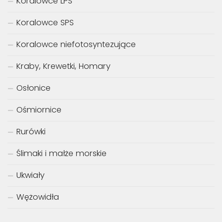
Koralowce LPS
Koralowce SPS
Koralowce niefotosyntezujące
Kraby, Krewetki, Homary
Osłonice
Ośmiornice
Rurówki
Ślimaki i małże morskie
Ukwiały
Wężowidła