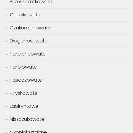
Brzeszczotkowate
Ciernikowate
Czukuczanowate
Długonosowate
Karpieńcowate
Karpiowate
Kąsaczowate
Kiryskowate
Labiryntowe
Niszczukowate
Okoniokształtne