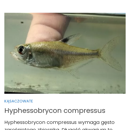
KĄSACZOWATE
Hyphessobrycon compressus
Hyphessobrycon compressus wymaga gęsto
zarośniętego zbiornika. Długość akwarium to