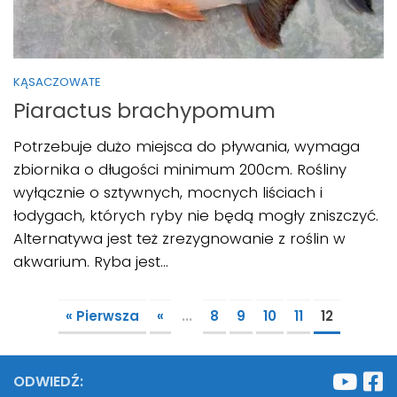
KĄSACZOWATE
Piaractus brachypomum
Potrzebuje dużo miejsca do pływania, wymaga
zbiornika o długości minimum 200cm. Rośliny
wyłącznie o sztywnych, mocnych liściach i
łodygach, których ryby nie będą mogły zniszczyć.
Alternatywa jest też zrezygnowanie z roślin w
akwarium. Ryba jest...
« Pierwsza
«
...
8
9
10
11
12
ODWIEDŹ: