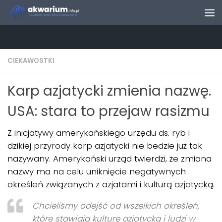
Skip to content
CIEKAWOSTKI
Karp azjatycki zmienia nazwę.
USA: stara to przejaw rasizmu
Z inicjatywy amerykańskiego urzędu ds. ryb i
dzikiej przyrody karp azjatycki nie bedzie już tak
nazywany. Amerykański urząd twierdzi, że zmiana
nazwy ma na celu uniknięcie negatywnych
określeń związanych z azjatami i kulturą azjatycką.
Chcieliśmy odejść od wszelkich określeń,
które stawiają kulturę azjatycką i ludzi w