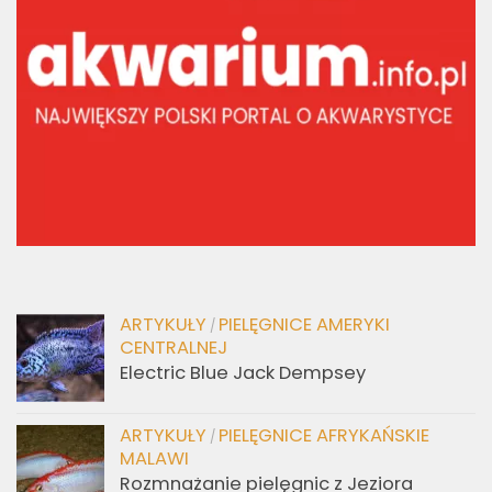
ARTYKUŁY
PIELĘGNICE AMERYKI
/
CENTRALNEJ
Electric Blue Jack Dempsey
ARTYKUŁY
PIELĘGNICE AFRYKAŃSKIE
/
MALAWI
Rozmnażanie pielęgnic z Jeziora