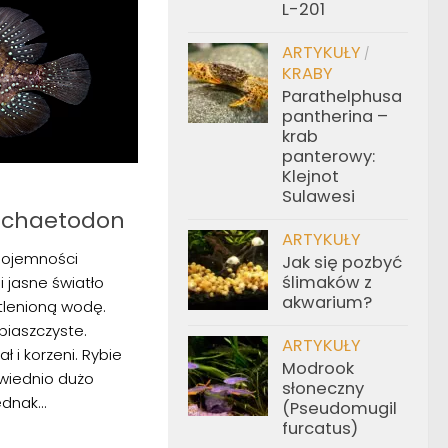
L-201
ARTYKUŁY
/
KRABY
Parathelphusa
pantherina –
krab
panterowy:
Klejnot
Sulawesi
 chaetodon
ARTYKUŁY
ojemności
Jak się pozbyć
ślimaków z
i jasne światło
akwarium?
tlenioną wodę.
piaszczyste.
ARTYKUŁY
ł i korzeni. Rybie
Modrook
wiednio dużo
słoneczny
dnak...
(Pseudomugil
furcatus)