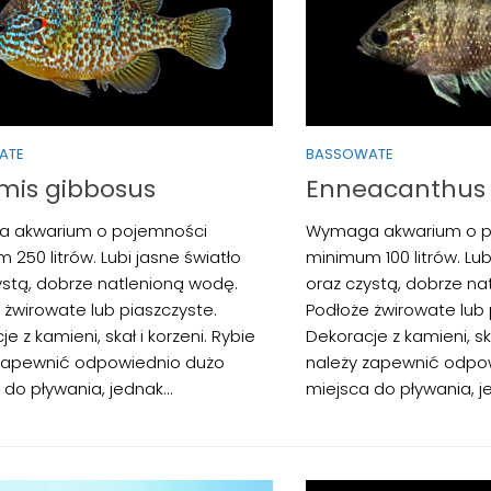
ATE
BASSOWATE
mis gibbosus
Enneacanthus
 akwarium o pojemności
Wymaga akwarium o p
 250 litrów. Lubi jasne światło
minimum 100 litrów. Lub
ystą, dobrze natlenioną wodę.
oraz czystą, dobrze na
 żwirowate lub piaszczyste.
Podłoże żwirowate lub 
e z kamieni, skał i korzeni. Rybie
Dekoracje z kamieni, ska
zapewnić odpowiednio dużo
należy zapewnić odpo
do pływania, jednak...
miejsca do pływania, je