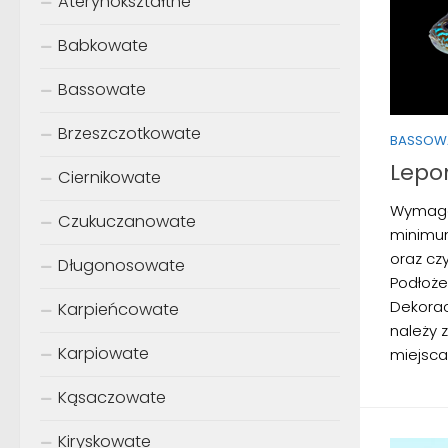
Aterynokształtne
Babkowate
Bassowate
Brzeszczotkowate
BASSOW
Lepo
Ciernikowate
Wymaga
Czukuczanowate
minimum
oraz cz
Długonosowate
Podłoże
Dekoracj
Karpieńcowate
należy 
Karpiowate
miejsca 
Kąsaczowate
Kiryskowate