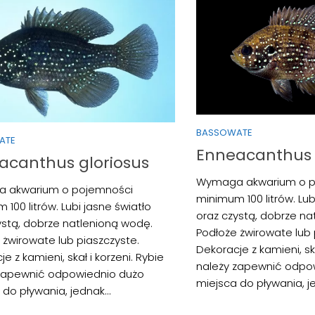
BASSOWATE
ATE
Enneacanthus
acanthus gloriosus
Wymaga akwarium o p
 akwarium o pojemności
minimum 100 litrów. Lub
100 litrów. Lubi jasne światło
oraz czystą, dobrze na
ystą, dobrze natlenioną wodę.
Podłoże żwirowate lub 
 żwirowate lub piaszczyste.
Dekoracje z kamieni, ska
e z kamieni, skał i korzeni. Rybie
należy zapewnić odpo
zapewnić odpowiednio dużo
miejsca do pływania, je
do pływania, jednak...