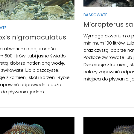
BASSOWATE
Micropterus s
ATE
Wymaga akwarium o p
xis nigromaculatus
minimum 100 litrów. Lub
 akwarium o pojemności
oraz czystą, dobrze na
 500 litrów. Lubi jasne światło
Podłoże żwirowate lub 
ystą, dobrze natlenioną wodę.
Dekoracje z kamieni, ska
 żwirowate lub piaszczyste.
należy zapewnić odpo
e z kamieni, skał i korzeni. Rybie
miejsca do pływania, je
zapewnić odpowiednio dużo
do pływania, jednak...