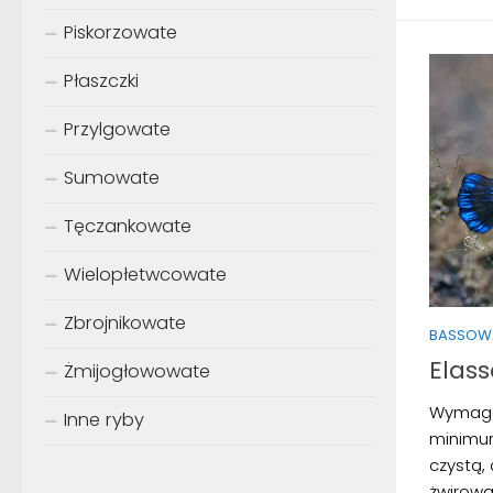
Piskorzowate
Płaszczki
Przylgowate
Sumowate
Tęczankowate
Wielopłetwcowate
Zbrojnikowate
BASSOW
Elas
Żmijogłowowate
Wymaga
Inne ryby
minimum
czystą,
żwirowa