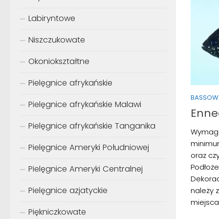
Labiryntowe
Niszczukowate
Okoniokształtne
Pielęgnice afrykańskie
BASSOW
Pielęgnice afrykańskie Malawi
Enne
Pielęgnice afrykańskie Tanganika
Wymaga
minimum 
Pielęgnice Ameryki Południowej
oraz cz
Podłoże
Pielęgnice Ameryki Centralnej
Dekoracj
Pielęgnice azjatyckie
należy 
miejsca 
Piękniczkowate