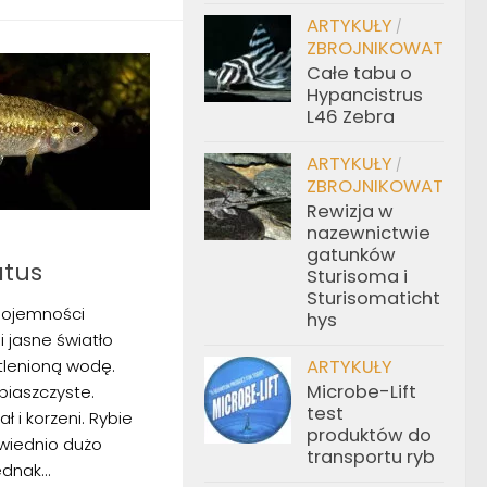
ARTYKUŁY
/
ZBROJNIKOWATE
Całe tabu o
Hypancistrus
L46 Zebra
ARTYKUŁY
/
ZBROJNIKOWATE
Rewizja w
nazewnictwie
gatunków
atus
Sturisoma i
Sturisomaticht
ojemności
hys
i jasne światło
ARTYKUŁY
tlenioną wodę.
Microbe-Lift
piaszczyste.
test
ł i korzeni. Rybie
produktów do
wiednio dużo
transportu ryb
dnak...