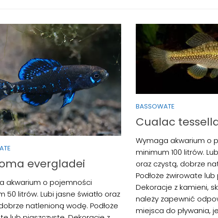
BASSOWATE
Cualac tessell
Wymaga akwarium o p
ATE
minimum 100 litrów. Lub
soma evergladei
oraz czystą, dobrze na
Podłoże żwirowate lub 
 akwarium o pojemności
Dekoracje z kamieni, ska
 50 litrów. Lubi jasne światło oraz
należy zapewnić odpo
 dobrze natlenioną wodę. Podłoże
miejsca do pływania, je
te lub piaszczyste. Dekoracje z