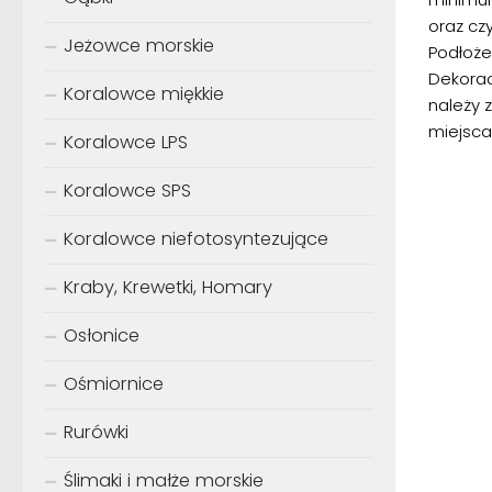
oraz cz
Jeżowce morskie
Podłoże
Dekoracj
Koralowce miękkie
należy 
miejsca 
Koralowce LPS
Koralowce SPS
Koralowce niefotosyntezujące
Kraby, Krewetki, Homary
Osłonice
Ośmiornice
Rurówki
Ślimaki i małże morskie