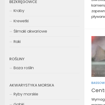
BEZKRĘGOWCE
kamieni,
Kraby
zapewni
pływania
Krewetki
Ślimaki akwariowe
Raki
ROŚLINY
Baza roślin
BASSOW
AKWARYSTYKA MORSKA
Cent
Ryby morskie
Wymaga
Gąbki
minimum