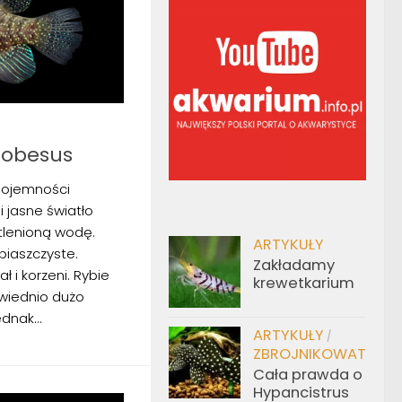
 obesus
ojemności
i jasne światło
tlenioną wodę.
ARTYKUŁY
piaszczyste.
Zakładamy
ł i korzeni. Rybie
krewetkarium
wiednio dużo
dnak...
ARTYKUŁY
/
ZBROJNIKOWATE
Cała prawda o
Hypancistrus