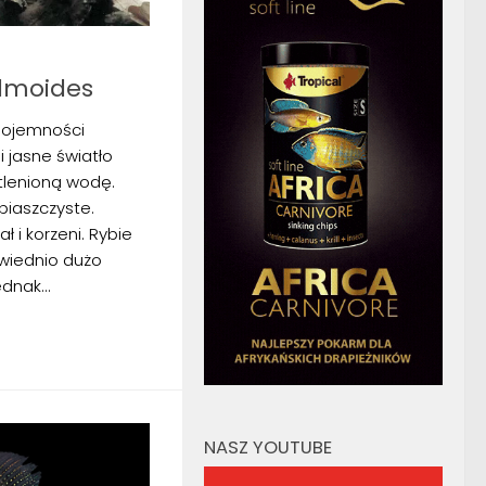
almoides
ojemności
i jasne światło
tlenioną wodę.
piaszczyste.
ł i korzeni. Rybie
wiednio dużo
dnak...
NASZ YOUTUBE