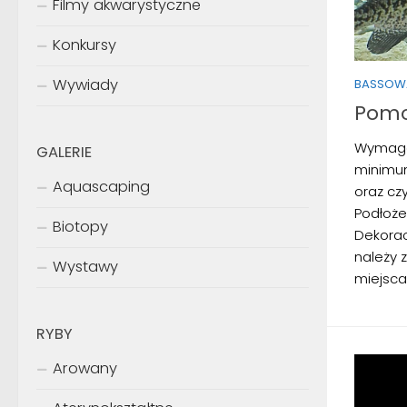
Filmy akwarystyczne
Konkursy
Wywiady
BASSOW
Pomo
Wymaga
GALERIE
minimum
Aquascaping
oraz cz
Podłoże
Biotopy
Dekoracj
należy 
Wystawy
miejsca 
RYBY
Arowany