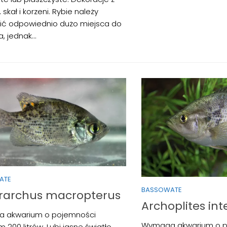
 skał i korzeni. Rybie należy
ć odpowiednio dużo miejsca do
, jednak...
ATE
BASSOWATE
rarchus macropterus
Archoplites int
 akwarium o pojemności
Wymaga akwarium o p
 200 litrów. Lubi jasne światło