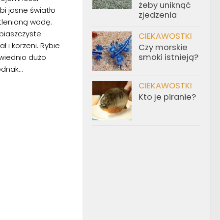
żeby uniknąć
bi jasne światło
zjedzenia
tlenioną wodę.
piaszczyste.
CIEKAWOSTKI
ł i korzeni. Rybie
Czy morskie
smoki istnieją?
wiednio dużo
dnak...
CIEKAWOSTKI
Kto je piranie?