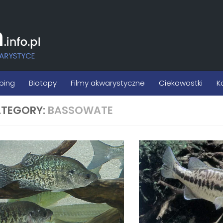
ping
Biotopy
Filmy akwarystyczne
Ciekawostki
K
TEGORY:
BASSOWATE