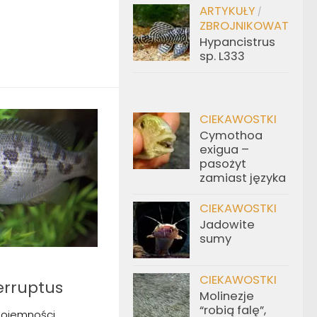
ARTYKUŁY
/
ZBROJNIKOWATE
Hypancistrus
sp. L333
CIEKAWOSTKI
Cymothoa
exigua –
pasożyt
zamiast języka
CIEKAWOSTKI
Jadowite
sumy
CIEKAWOSTKI
erruptus
Molinezje
“robią falę”,
ojemności