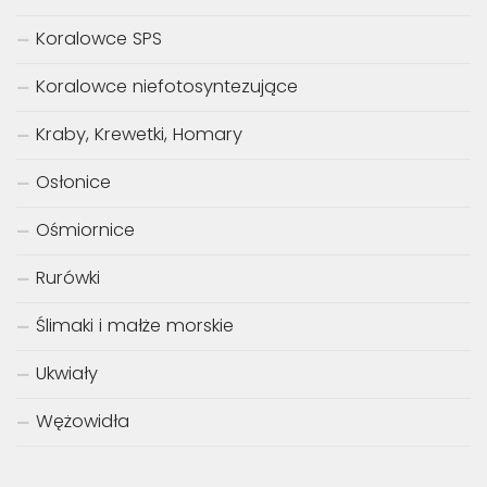
Koralowce SPS
Koralowce niefotosyntezujące
Kraby, Krewetki, Homary
Osłonice
Ośmiornice
Rurówki
Ślimaki i małże morskie
Ukwiały
Wężowidła