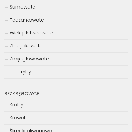
Sumowate
Tęczankowate
Wielopłetwcowate
Zbrojnikowate
Żmijogłowowate
Inne ryby
BEZKRĘGOWCE
Kraby
Krewetki
Ślimaki akwariowe