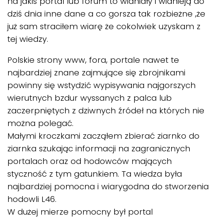
na jakiś portal lub forum to widniały i widnieją do
dziś dnia inne dane a co gorsza tak rozbieżne ,że
już sam straciłem wiarę że cokolwiek uzyskam z
tej wiedzy.
Polskie strony www, fora, portale nawet te
najbardziej znane zajmujące się zbrojnikami
powinny się wstydzić wypisywania najgorszych
wierutnych bzdur wyssanych z palca lub
zaczerpniętych z dziwnych źródeł na których nie
można polegać.
Małymi kroczkami zacząłem zbierać ziarnko do
ziarnka szukając informacji na zagranicznych
portalach oraz od hodowców mających
styczność z tym gatunkiem. Ta wiedza była
najbardziej pomocna i wiarygodna do stworzenia
hodowli L46.
W dużej mierze pomocny był portal