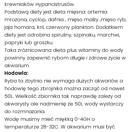
krewniaków Hypancistrusów.
Podstawą diety jest dieta mięsna: artemia
mrożona, cyclop, dafnia , mięso małży ,mięso ryb,
jaja homara, kril, czerwony plankton. Dodatkiem
diety jest odrobina spiruliny, szpinaku, marchwi,
papryki lub groszku.
Taka zróżnicowana dieta plus witaminy do wody
powinny zapewnić rybom długie i zdrowe życie w
akwarium.
Hodowla:
Ryba ta zbytnio nie wymaga dużych akwariów a
hodowlę tego zbrojnika można zacząć od nawet
50L. Wielkość zbiornika tak naprawdę zależy od
akwarysty ale nadmienię że 50L wody wystarczy
do rozmnażania.
Wodę musimy mieć miękką 0-4GH o
temperaturze 28-32C. W akwarium musi być