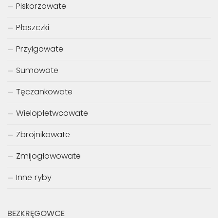
Piskorzowate
Płaszczki
Przylgowate
Sumowate
Tęczankowate
Wielopłetwcowate
Zbrojnikowate
Żmijogłowowate
Inne ryby
BEZKRĘGOWCE