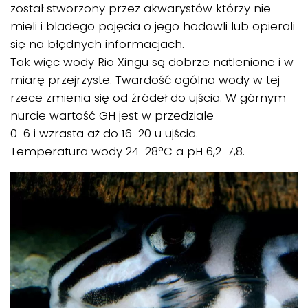
został stworzony przez akwarystów którzy nie
mieli i bladego pojęcia o jego hodowli lub opierali
się na błędnych informacjach.
Tak więc wody Rio Xingu są dobrze natlenione i w
miarę przejrzyste. Twardość ogólna wody w tej
rzece zmienia się od źródeł do ujścia. W górnym
nurcie wartość GH jest w przedziale
0-6 i wzrasta aż do 16-20 u ujścia.
Temperatura wody 24-28°C a pH 6,2-7,8.