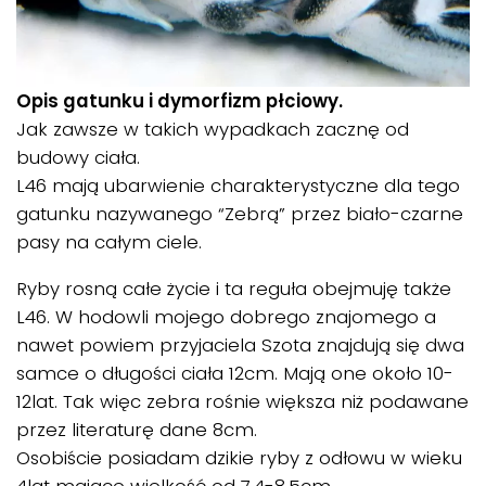
Opis gatunku i dymorfizm płciowy.
Jak zawsze w takich wypadkach zacznę od
budowy ciała.
L46 mają ubarwienie charakterystyczne dla tego
gatunku nazywanego “Zebrą” przez biało-czarne
pasy na całym ciele.
Ryby rosną całe życie i ta reguła obejmuję także
L46. W hodowli mojego dobrego znajomego a
nawet powiem przyjaciela Szota znajdują się dwa
samce o długości ciała 12cm. Mają one około 10-
12lat. Tak więc zebra rośnie większa niż podawane
przez literaturę dane 8cm.
Osobiście posiadam dzikie ryby z odłowu w wieku
4lat mające wielkość od 7,4-8,5cm.