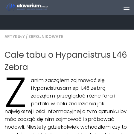
Skip to content
ARTYKUŁY
/
ZBROJNIKOWATE
Całe tabu o Hypancistrus L46
Zebra
Z
anim zacząłem zajmować się
Hypancistrusam sp. L46 zebrą
zacząłem przeglądać różne fora i
portale w celu znalezienia jak
największej ilości informacyjnej o tym gatunku by
móc zacząć się nim zajmować i spróbować
hodowli. Niestety gdziekolwiek wchodziłem czy to