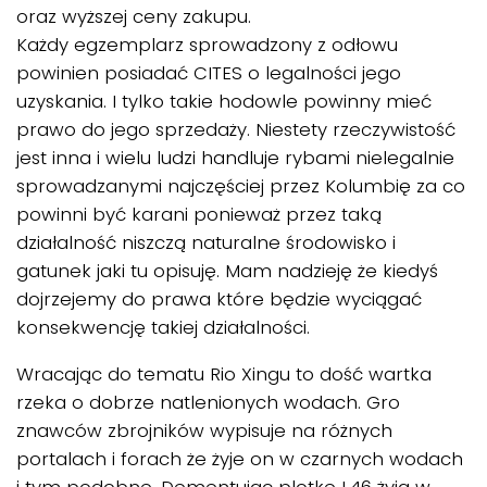
oraz wyższej ceny zakupu.
Każdy egzemplarz sprowadzony z odłowu
powinien posiadać CITES o legalności jego
uzyskania. I tylko takie hodowle powinny mieć
prawo do jego sprzedaży. Niestety rzeczywistość
jest inna i wielu ludzi handluje rybami nielegalnie
sprowadzanymi najczęściej przez Kolumbię za co
powinni być karani ponieważ przez taką
działalność niszczą naturalne środowisko i
gatunek jaki tu opisuję. Mam nadzieję że kiedyś
dojrzejemy do prawa które będzie wyciągać
konsekwencję takiej działalności.
Wracając do tematu Rio Xingu to dość wartka
rzeka o dobrze natlenionych wodach. Gro
znawców zbrojników wypisuje na różnych
portalach i forach że żyje on w czarnych wodach
i tym podobne. Dementując plotkę L46 żyją w