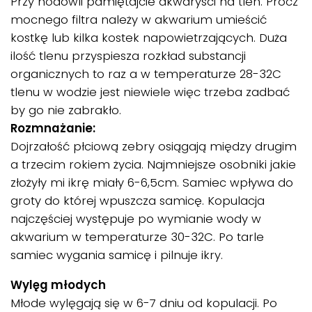
Przy hodowli pamiętajcie akwaryści na tlen. Prócz
mocnego filtra należy w akwarium umieścić
kostkę lub kilka kostek napowietrzających. Duża
ilość tlenu przyspiesza rozkład substancji
organicznych to raz a w temperaturze 28-32C
tlenu w wodzie jest niewiele więc trzeba zadbać
by go nie zabrakło.
Rozmnażanie:
Dojrzałość płciową zebry osiągają między drugim
a trzecim rokiem życia. Najmniejsze osobniki jakie
złożyły mi ikrę miały 6-6,5cm. Samiec wpływa do
groty do której wpuszcza samicę. Kopulacja
najczęściej występuje po wymianie wody w
akwarium w temperaturze 30-32C. Po tarle
samiec wygania samicę i pilnuje ikry.
Wylęg młodych
Młode wylęgają się w 6-7 dniu od kopulacji. Po