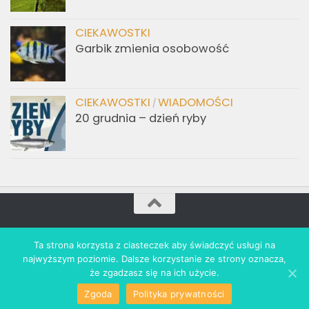
CIEKAWOSTKI
Garbik zmienia osobowość
CIEKAWOSTKI
WIADOMOŚCI
/
20 grudnia – dzień ryby
akwarium.info.pl © 2021. All Rights Reserved. Wdrożenie:
Ta strona korzysta z ciasteczek aby świadczyć usługi na
revolta.marketing
najwyższym poziomie. Dalsze korzystanie ze strony oznacza,
że zgadzasz się na ich użycie.
Zgoda
Polityka prywatności