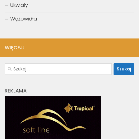
Ukwiały
Wężowidła
WIĘCEJ:
Szukaj:
REKLAMA