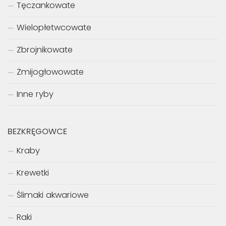
Tęczankowate
Wielopłetwcowate
Zbrojnikowate
Żmijogłowowate
Inne ryby
BEZKRĘGOWCE
Kraby
Krewetki
Ślimaki akwariowe
Raki