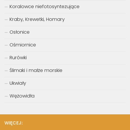
Koralowce niefotosyntezujące
Kraby, Krewetki, Homary
Osłonice
Ośmiornice
Rurówki
Ślimaki i małże morskie
Ukwiały
Wężowidła
WIĘCEJ: