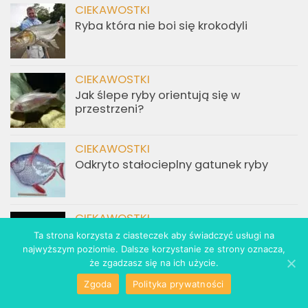
CIEKAWOSTKI
Ryba która nie boi się krokodyli
CIEKAWOSTKI
Jak ślepe ryby orientują się w
przestrzeni?
CIEKAWOSTKI
Odkryto stałocieplny gatunek ryby
CIEKAWOSTKI
Ryby głębinowe jedzą też rośliny
Ta strona korzysta z ciasteczek aby świadczyć usługi na
najwyższym poziomie. Dalsze korzystanie ze strony oznacza,
że zgadzasz się na ich użycie.
Zgoda
Polityka prywatności
CIEKAWOSTKI
„Zmiennokształtna” ryba