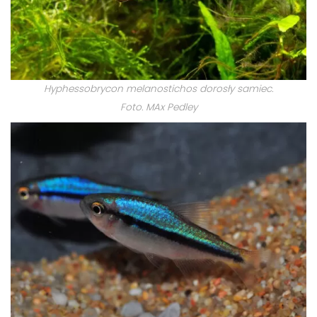
Hyphessobrycon
melanostichos
dorosły samiec.
Foto. MAx Pedley