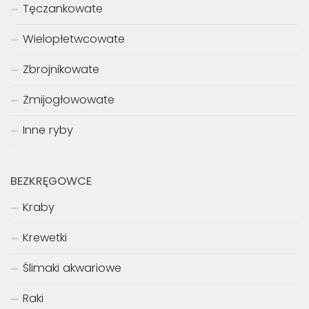
Tęczankowate
Wielopłetwcowate
Zbrojnikowate
Żmijogłowowate
Inne ryby
BEZKRĘGOWCE
Kraby
Krewetki
Ślimaki akwariowe
Raki