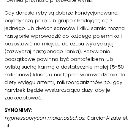
również przynosić przyzwoite wyniki.
Gdy dorosłe ryby są dobrze kondycjonowane,
pojedynczą parę lub grupę składającą się z
jednego lub dwóch samców i kilku samic można
następnie wprowadzić do każdego pojemnika i
pozostawić na miejscu do czasu wykrycia jaj
(zazwyczaj następnego ranka). Pożywienie
początkowe powinno być pantofelkiem lub
pylistą suchą karmą o dostatecznie małej (5-50
mikronów) klasie, a następnie wprowadzenie do
diety wylęgu artemii, mikroorganizmów itp., gdy
narybek będzie wystarczająco duży, aby je
zaakceptować.
SYNONIMY:
Hyphessobrycon malanostichos
, García-Alzate et
al