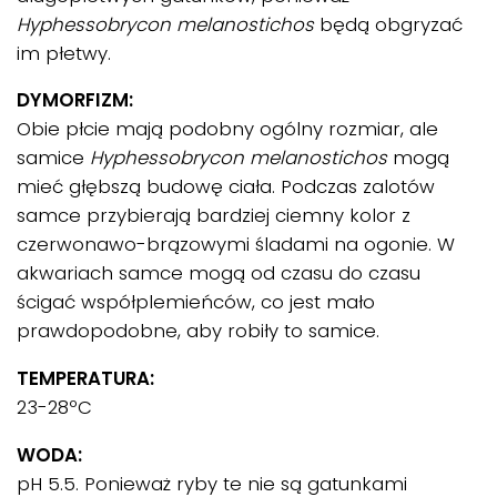
Hyphessobrycon
melanostichos
będą obgryzać
im płetwy.
DYMORFIZM:
Obie płcie mają podobny ogólny rozmiar, ale
samice
Hyphessobrycon
melanostichos
mogą
mieć głębszą budowę ciała. Podczas zalotów
samce przybierają bardziej ciemny kolor z
czerwonawo-brązowymi śladami na ogonie. W
akwariach samce mogą od czasu do czasu
ścigać współplemieńców, co jest mało
prawdopodobne, aby robiły to samice.
TEMPERATURA:
23-28ºC
WODA:
pH 5.5. Ponieważ ryby te nie są gatunkami