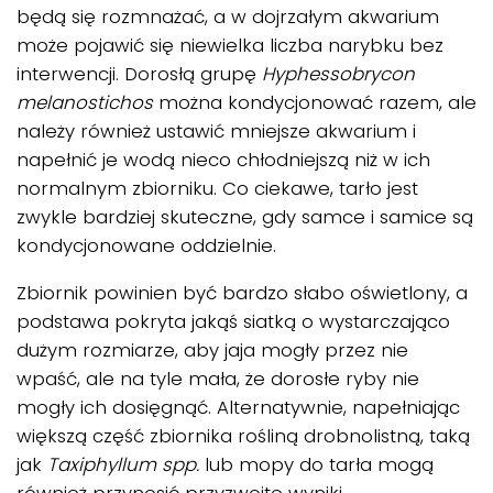
będą się rozmnażać, a w dojrzałym akwarium
może pojawić się niewielka liczba narybku bez
interwencji. Dorosłą grupę
Hyphessobrycon
melanostichos
można kondycjonować razem, ale
należy również ustawić mniejsze akwarium i
napełnić je wodą nieco chłodniejszą niż w ich
normalnym zbiorniku. Co ciekawe, tarło jest
zwykle bardziej skuteczne, gdy samce i samice są
kondycjonowane oddzielnie.
Zbiornik powinien być bardzo słabo oświetlony, a
podstawa pokryta jakąś siatką o wystarczająco
dużym rozmiarze, aby jaja mogły przez nie
wpaść, ale na tyle mała, że dorosłe ryby nie
mogły ich dosięgnąć. Alternatywnie, napełniając
większą część zbiornika rośliną drobnolistną, taką
jak
Taxiphyllum spp.
lub mopy do tarła mogą