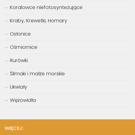
Koralowce niefotosyntezujące
Kraby, Krewetki, Homary
Osłonice
Ośmiornice
Rurówki
Ślimaki i małże morskie
Ukwiały
Wężowidła
WIĘCEJ: