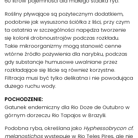
60 litrów pojemności dla małego stadka ryb.
Rośliny pływające są pożytecznym dodatkiem,
podobnie jak wysuszona ściółka z liści, przy czym
ta ostatnia w szczególności napędza tworzenie
się kolonii drobnoustrojów podczas rozkładu.
Takie mikroorganizmy mogą stanowić cenne
wtórne źródło pożywienia dla narybku, podczas
gdy substancje humusowe uwalniane przez
rozkładające się liście są również korzystne.
Filtracja musi być tylko delikatna i nie powodująca
dużego ruchu wody.
POCHODZENIE:
Gatunek endemiczny dla Rio Doze de Outubro w
górnym dorzeczu Rio Tapajos w Brazylii.
Podobna ryba, określana jako
Hyphessobrycon cf.
melanostichos
występuje w Rio Teles Pires, ale nie