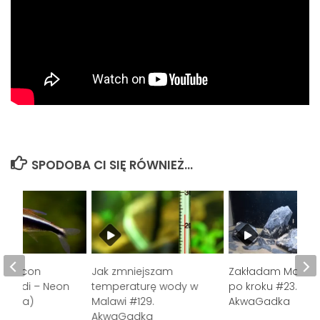
SPODOBA CI SIĘ RÓWNIEŻ...
obrycon
Jak zmniejszam
Zakładam Malawi 
xelrodi – Neon
temperaturę wody w
po kroku #23.
ławica)
Malawi #129.
AkwaGadka
AkwaGadka