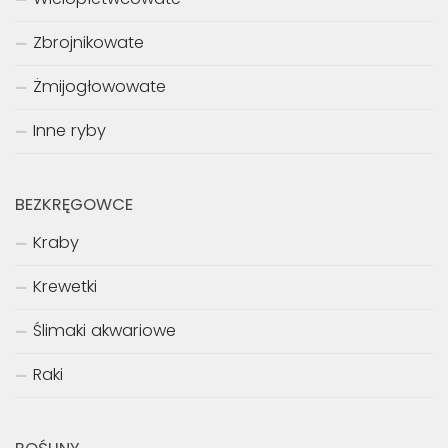
Zbrojnikowate
Żmijogłowowate
Inne ryby
BEZKRĘGOWCE
Kraby
Krewetki
Ślimaki akwariowe
Raki