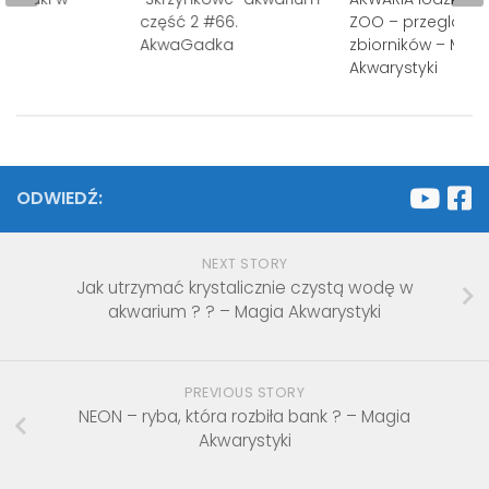
107.
część 2 #66.
ZOO – przegląd
dka
AkwaGadka
zbiorników – Mag
Akwarystyki
ODWIEDŹ:
NEXT STORY
Jak utrzymać krystalicznie czystą wodę w
akwarium ? ? – Magia Akwarystyki
PREVIOUS STORY
NEON – ryba, która rozbiła bank ? – Magia
Akwarystyki