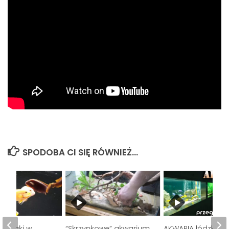
SPODOBA CI SIĘ RÓWNIEŻ...
zczaki w
“Skrzynkowe” akwarium
AKWARIA łódzkieg