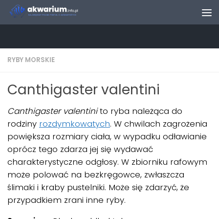
Skip to content
RYBY MORSKIE
Canthigaster valentini
Canthigaster valentini
to ryba należąca do
rodziny
rozdymkowatych
. W chwilach zagrożenia
powiększa rozmiary ciała, w wypadku odławianie
oprócz tego zdarza jej się wydawać
charakterystyczne odgłosy. W zbiorniku rafowym
może polować na bezkręgowce, zwłaszcza
ślimaki i kraby pustelniki. Może się zdarzyć, że
przypadkiem zrani inne ryby.