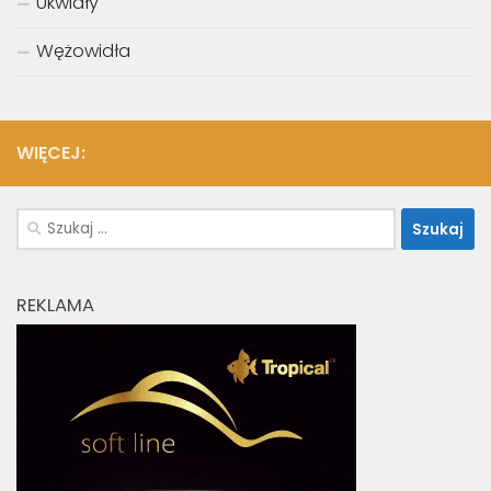
Ukwiały
Wężowidła
WIĘCEJ:
Szukaj:
REKLAMA