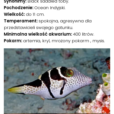
Synonimy:
Black saddled toby.
Pochodzenie:
Ocean Indyjski.
Wielkość:
do 11 cm.
Temperament:
spokojna, agresywna dla
przedstawicieli swojego gatunku.
Minimalna wielkość akwarium:
400 litrów.
Pokarm:
artemia, kryl, mrożony pokarm , mysis.