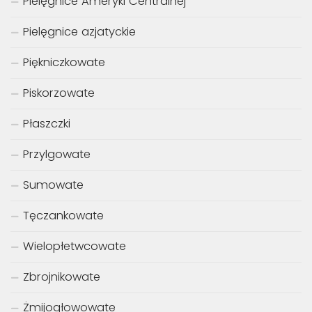
Pielęgnice Ameryki Centralnej
Pielęgnice azjatyckie
Piękniczkowate
Piskorzowate
Płaszczki
Przylgowate
Sumowate
Tęczankowate
Wielopłetwcowate
Zbrojnikowate
Żmijogłowowate