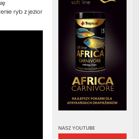
ię
nie ryb z jezior
NASZ YOUTUBE