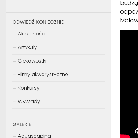
budząc
odpowi
Malawi
ODWIEDŹ KONIECZNIE
Aktualności
Artykuły
Ciekawostki
Filmy akwarystyczne
Konkursy
Wywiady
GALERIE
Aquascaping