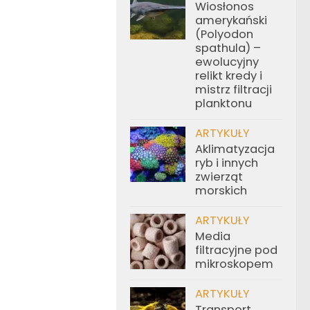
Wiosłonos
amerykański
(Polyodon
spathula) –
ewolucyjny
relikt kredy i
mistrz filtracji
planktonu
ARTYKUŁY
Aklimatyzacja
ryb i innych
zwierząt
morskich
ARTYKUŁY
Media
filtracyjne pod
mikroskopem
ARTYKUŁY
Transport