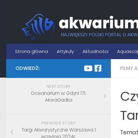
Skip to content
Strona główna
Artykuły
Aktualności
Aquasca
ODWIEDŹ:
FILMY 
NEXT STORY
Cz
Oceanarium w Gdyni 171.
AkwaGadka
Ta
PREVIOUS STORY
Targi Akwarystyczne Warszawa 1
Temat 
września 2024r.