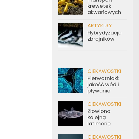
krewetek
akwariowych
ARTYKUŁY
Hybrydyzacja
zbrojników
CIEKAWOSTKI
Pierwotniaki:
jakość wód i
pływanie
CIEKAWOSTKI
Złowiono
kolejną
latimerię
CIEKAWOSTKI