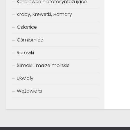
Koralowce niefotosyntezujące
Kraby, Krewetki, Homary
Osłonice
Ośmiornice
Rurówki
Ślimaki i małże morskie
Ukwiały
Wężowidła