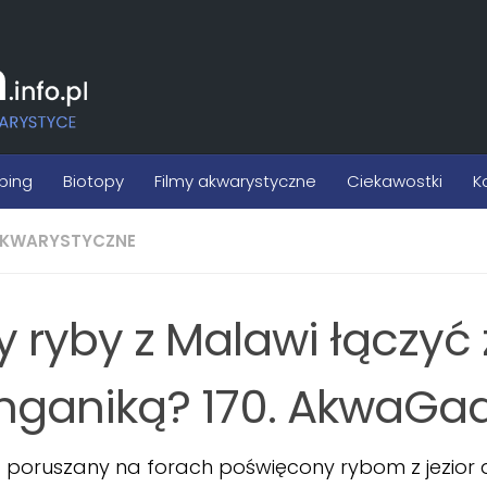
ping
Biotopy
Filmy akwarystyczne
Ciekawostki
K
AKWARYSTYCZNE
y ryby z Malawi łączyć 
nganiką? 170. AkwaGa
poruszany na forach poświęcony rybom z jezior a