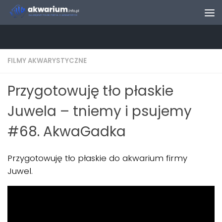
Skip to content
FILMY AKWARYSTYCZNE
Przygotowuję tło płaskie
Juwela – tniemy i psujemy
#68. AkwaGadka
Przygotowuję tło płaskie do akwarium firmy
Juwel.