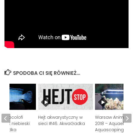
SPODOBA CI SIĘ RÓWNIEŻ...
o socolofi
Hejt akwarystyczny w
Warsaw Animals 
zczak niebieski
sieci #46. AkwaGadka
2018 – Aquael
waGadka
Aquascaping Con