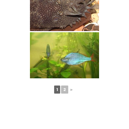
1
2
►