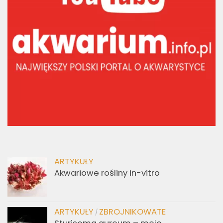
ARTYKUŁY
Akwariowe rośliny in-vitro
ARTYKUŁY
ZBROJNIKOWATE
/