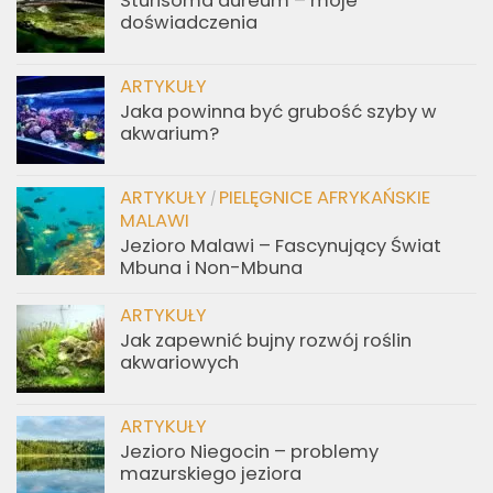
Sturisoma aureum – moje
doświadczenia
ARTYKUŁY
Jaka powinna być grubość szyby w
akwarium?
ARTYKUŁY
PIELĘGNICE AFRYKAŃSKIE
/
MALAWI
Jezioro Malawi – Fascynujący Świat
Mbuna i Non-Mbuna
ARTYKUŁY
Jak zapewnić bujny rozwój roślin
akwariowych
ARTYKUŁY
Jezioro Niegocin – problemy
mazurskiego jeziora