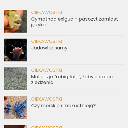
CIEKAWOSTKI
Cymothoa exigua – pasożyt zamiast
języka
CIEKAWOSTKI
Jadowite sumy
CIEKAWOSTKI
Molinezje “robią falę”, żeby uniknąć
zjedzenia
CIEKAWOSTKI
Czy morskie smoki istnieją?
CIEKAWOSTKI