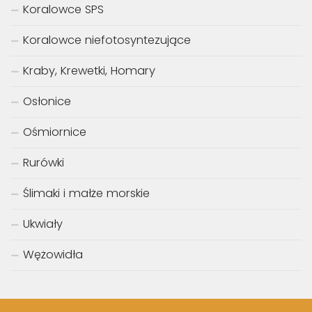
Koralowce SPS
Koralowce niefotosyntezujące
Kraby, Krewetki, Homary
Osłonice
Ośmiornice
Rurówki
Ślimaki i małże morskie
Ukwiały
Wężowidła