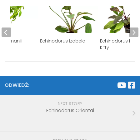
 salzmanii
Echinodorus Izabela
Echinodorus Reine
Kitty
ODWIEDŹ:
NEXT STORY
Echinodorus Oriental