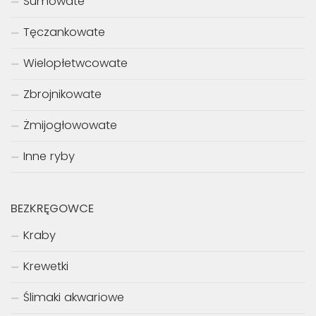
Sumowate
Tęczankowate
Wielopłetwcowate
Zbrojnikowate
Żmijogłowowate
Inne ryby
BEZKRĘGOWCE
Kraby
Krewetki
Ślimaki akwariowe