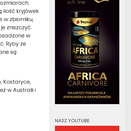
rozmiarach.
 ilość kryjówek.
 w zbiorniku,
e zniszczyć.
posadzone w
ć. Ryby ze
ane są
 Kostaryce,
 w Australii i
NASZ YOUTUBE