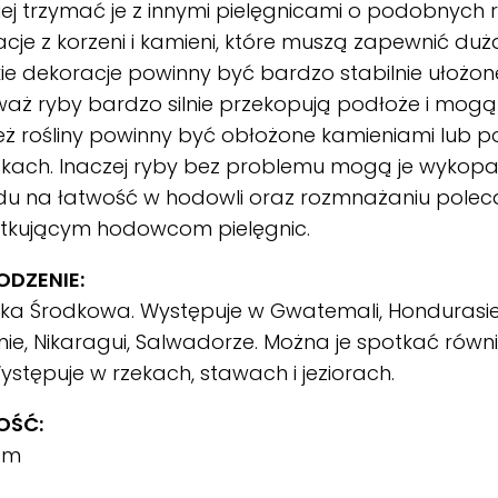
iej trzymać je z innymi pielęgnicami o podobnych 
cje z korzeni i kamieni, które muszą zapewnić dużą
ie dekoracje powinny być bardzo stabilnie ułożone
aż ryby bardzo silnie przekopują podłoże i mogą j
eż rośliny powinny być obłożone kamieniami lub 
kach. Inaczej ryby bez problemu mogą je wykopa
du na łatwość w hodowli oraz rozmnażaniu polec
tkującym hodowcom pielęgnic.
DZENIE:
ka Środkowa. Występuje w Gwatemali, Hondurasie,
e, Nikaragui, Salwadorze. Można je spotkać również
ystępuje w rzekach, stawach i jeziorach.
OŚĆ:
 cm