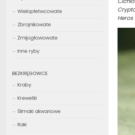
Cichlo
Crypto
Wielopłetwcowate
Heros 
Zbrojnikowate
Żmijogłowowate
Inne ryby
BEZKRĘGOWCE
Kraby
Krewetki
Ślimaki akwariowe
Raki