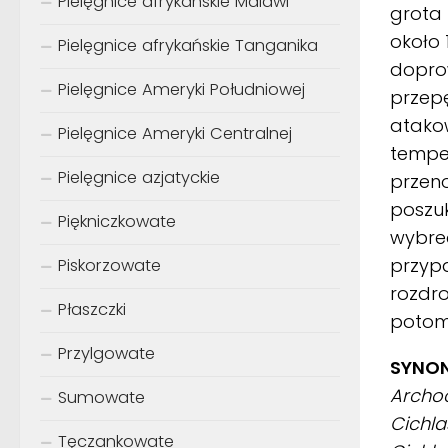
Pielęgnice afrykańskie Malawi
grota 
około 
Pielęgnice afrykańskie Tanganika
doprow
Pielęgnice Ameryki Południowej
przepę
atakow
Pielęgnice Ameryki Centralnej
temper
Pielęgnice azjatyckie
przeno
poszu
Piękniczkowate
wybred
przypa
Piskorzowate
rozdro
Płaszczki
poto
Przylgowate
SYNON
Archoc
Sumowate
Cichla
Tęczankowate