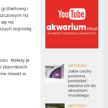
 grzbietową i
łuszczowym na
 się na
zuch dojrzałej
ożu. Należy je
ARTYKUŁY
W zbiornikach
Jakie cechy
wne nawet w
powinna
posiadać
idealna sól do
akwarium
morskiego
ARTYKUŁY