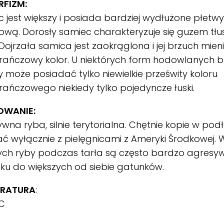
FIZM:
 jest większy i posiada bardziej wydłużone płetwy
ową. Dorosły samiec charakteryzuje się guzem t
 Dojrzała samica jest zaokrąglona i jej brzuch mieni
ńczowy kolor. U niektórych form hodowlanych br
 może posiadać tylko niewielkie prześwity koloru
ńczowego niekiedy tylko pojedyncze łuski.
OWANIE:
wna ryba, silnie terytorialna. Chętnie kopie w podł
ć wyłącznie z pielęgnicami z Ameryki Środkowej. 
ych ryby podczas tarła są często bardzo agresy
ku do większych od siebie gatunków.
ERATURA
:
°C