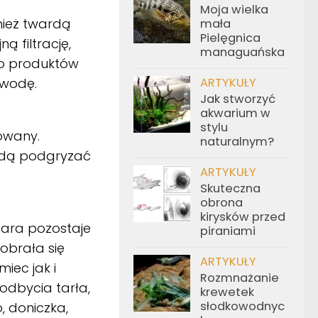
Moja wielka
nież twardą
mała
Pielęgnica
 filtrację,
managuańska
żo produktów
 wodę.
ARTYKUŁY
Jak stworzyć
akwarium w
stylu
owany.
naturalnym?
będą podgryzać
ARTYKUŁY
Skuteczna
obrona
kirysków przed
para pozostaje
piraniami
obrała się
ARTYKUŁY
iec jak i
Rozmnażanie
odbycia tarła,
krewetek
słodkowodnyc
, doniczka,