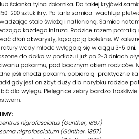
lub ścianka tylna zbiornika. Do takiej kryjówki sam
150-200 sztuk ikry. Po tarle samica wachluje płet
adzając stale świeżą i natlenioną. Samiec natomias
dzając każdego intruza. Rodzice razem potrafią 
ać dłoń akwarysty, kąsając ją boleśnie. W zależn
atury wody młode wylęgają się w ciągu 3-5 dni.
szone do dołka w podłożu i już po 2-3 dniach pł
kiwaniu pokarmu, pod bacznym okiem rodziców. M
ne jeśli chodzi pokarm, pobierają praktycznie ka
dki gdy jest on zbyt duży dla narybku rodzice po
bić dla wylęgu. Pielęgnice zebry bardzo troskliwie 
mstwem.
IMY:
entrus nigrofasciatus (Günther, 1867)
soma nigrofasciatum (Günther, 1867)