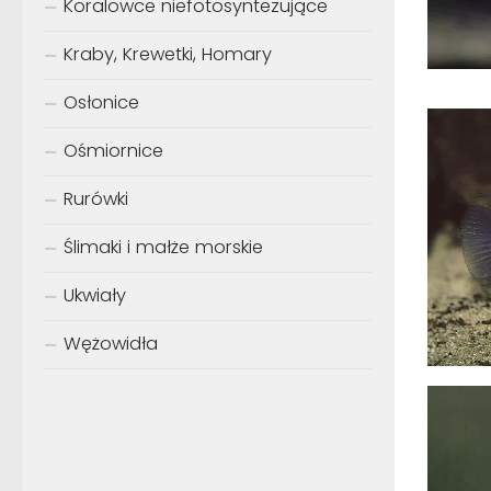
Koralowce niefotosyntezujące
Kraby, Krewetki, Homary
Osłonice
Ośmiornice
Rurówki
Ślimaki i małże morskie
Ukwiały
Wężowidła