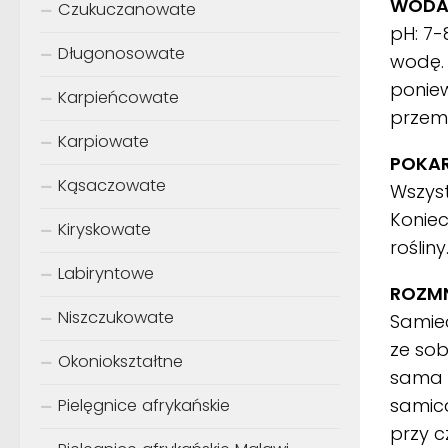
WODA
Czukuczanowate
pH: 7-
Długonosowate
wodę.
ponie
Karpieńcowate
przemi
Karpiowate
POKA
Kąsaczowate
Wszyst
Koniec
Kiryskowate
rośliny
Labiryntowe
ROZMN
Niszczukowate
Samiec
ze sob
Okoniokształtne
sama i
samica
Pielęgnice afrykańskie
przy c