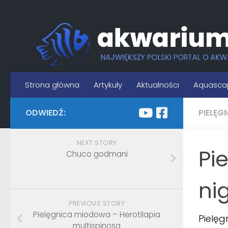
Skip to content
Strona główna
Artykuły
Aktualności
Aquasca
ODWIEDŹ:
PIELĘG
NEXT STORY
Pi
Chuco godmani
ni
PREVIOUS STORY
Pielęgnica miodowa – Herotilapia
Pielęg
multispinosa