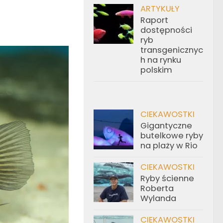
ARTYKUŁY
Raport
dostępności
ryb
transgenicznyc
h na rynku
polskim
CIEKAWOSTKI
Gigantyczne
butelkowe ryby
na plaży w Rio
CIEKAWOSTKI
Ryby ścienne
Roberta
Wylanda
CIEKAWOSTKI