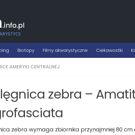
ping
Biotopy
Filmy akwarystyczne
Ciekawostki
K
NICE AMERYKI CENTRALNEJ
elęgnica zebra – Amati
grofasciata
nica zebra wymaga zbiornika przynajmniej 80 cm 