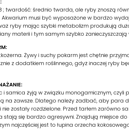
:
8 ; twardość: średnio twarda, ale ryby znoszą rów
 Akwarium musi być wyposażone w bardzo wydajną
waż ryby mając szybki metabolizm produkują du
any materii i tym samym szybko zanieczyszczają
RM:
kożerna. Żywy i suchy pokarm jest chętnie przyjm
znie z dodatkiem roślinnego, gdyż inaczej ryby 
.
AŻANIE:
 i samica żyją w związku monogamicznym, czyli 
ą na zawsze. Dlatego należy zadbać, aby para d
 nie zostały rozdzielone. Przed tarłem zarówno sam
 stają się bardzo agresywni. Znajdują miejsce do 
zym najczęściej jest to łupina orzecha kokosowego