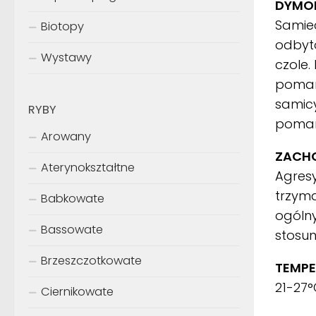
DYMOR
Samiec
Biotopy
odbyt
Wystawy
czole.
pomara
samicy
RYBY
pomara
Arowany
ZACH
Aterynokształtne
Agresy
trzyma
Babkowate
ogóln
Bassowate
stosun
Brzeszczotkowate
TEMP
21-27
Ciernikowate