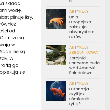
h
ica składa
wami wodę,
ARTYKUŁY
t pilnuje ikry,
Unia
Europejska
również
zakazuje
ości od
akwarystom
raków
 Od razu są
ywają w
ARTYKUŁY
/
łode nie są
ZBROJNIKOWATE
żdy. W
Zbrojniki:
Pancerne cuda
trafią go
wód Ameryki
opiekują się
Południowej
ARTYKUŁY
Eutanazja –
czyli jak
uśmiercić
rybę?