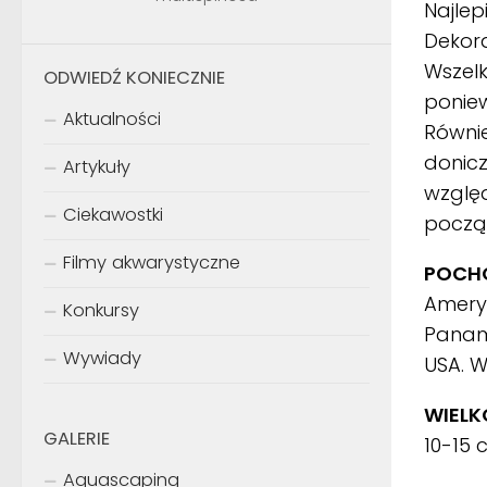
Najlep
Dekora
Wszelk
ODWIEDŹ KONIECZNIE
poniew
Aktualności
Równi
donicz
Artykuły
wzglę
Ciekawostki
począ
Filmy akwarystyczne
POCHO
Amery
Konkursy
Panami
Wywiady
USA. W
WIELK
GALERIE
10-15
Aquascaping