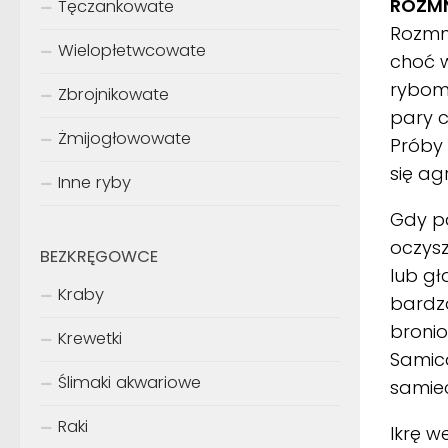
ROZMN
Tęczankowate
Rozmn
Wielopłetwcowate
choć w
rybom
Zbrojnikowate
pary c
Żmijogłowowate
Próby
się ag
Inne ryby
Gdy pa
oczysz
BEZKRĘGOWCE
lub gł
Kraby
bardzo
bronio
Krewetki
Samica
Ślimaki akwariowe
samiec
Raki
Ikrę w