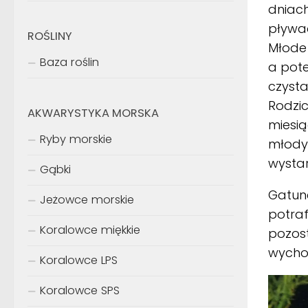
dniach
pływa
ROŚLINY
Młode
Baza roślin
a pote
czysta
Rodzic
AKWARYSTYKA MORSKA
miesią
Ryby morskie
młody
wysta
Gąbki
Gatune
Jeżowce morskie
potraf
Koralowce miękkie
pozost
wycho
Koralowce LPS
Koralowce SPS