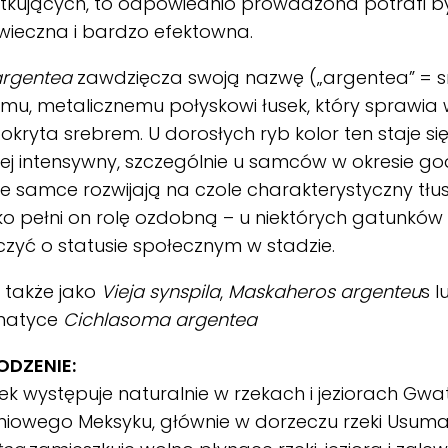
tkujących, to odpowiednio prowadzona potrafi b
wieczna i bardzo efektowna.
argentea
zawdzięcza swoją nazwę („argentea” = s
mu, metalicznemu połyskowi łusek, który sprawia 
okryta srebrem. U dorosłych ryb kolor ten staje się
ej intensywny, szczególnie u samców w okresie 
e samce rozwijają na czole charakterystyczny tł
lko pełni on rolę ozdobną – u niektórych gatunków
zyć o statusie społecznym w stadzie.
 także jako
Vieja synspila
,
Maskaheros argenteu
s l
matyce
Cichlasoma argentea
DZENIE:
k występuje naturalnie w rzekach i jeziorach Gwa
niowego Meksyku, głównie w dorzeczu rzeki Usuma