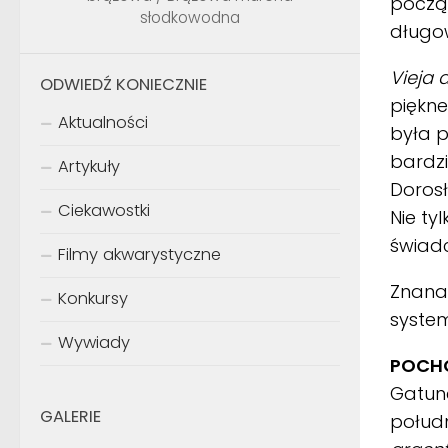
począ
słodkowodna
długo
Vieja 
ODWIEDŹ KONIECZNIE
piękne
Aktualności
była p
bardzi
Artykuły
Dorosł
Ciekawostki
Nie ty
świadc
Filmy akwarystyczne
Znana
Konkursy
syste
Wywiady
POCHO
Gatune
GALERIE
połud