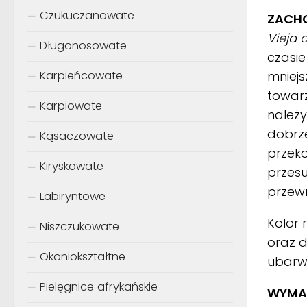
Czukuczanowate
ZACH
Vieja 
Długonosowate
czasie
mniejs
Karpieńcowate
towarz
Karpiowate
należy
dobrze
Kąsaczowate
przeko
Kiryskowate
przesu
przewró
Labiryntowe
Kolor 
Niszczukowate
oraz d
Okoniokształtne
ubarw
Pielęgnice afrykańskie
WYMA