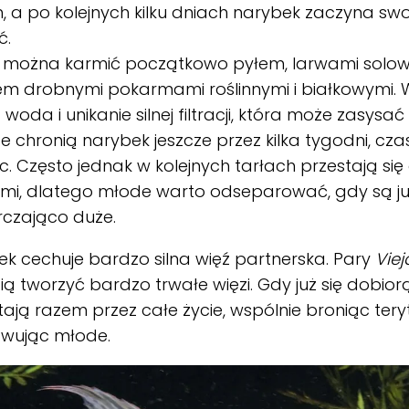
, a po kolejnych kilku dniach narybek zaczyna s
ć.
 można karmić początkowo pyłem, larwami solow
m drobnymi pokarmami roślinnymi i białkowymi. 
 woda i unikanie silnej filtracji, która może zasysać
e chronią narybek jeszcze przez kilka tygodni, c
c. Często jednak w kolejnych tarłach przestają si
mi, dlatego młode warto odseparować, gdy są j
rczająco duże.
k cechuje bardzo silna więź partnerska. Pary
Vie
ią tworzyć bardzo trwałe więzi. Gdy już się dobior
ają razem przez całe życie, wspólnie broniąc teryt
wując młode.