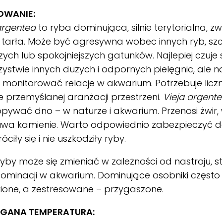
OWANIE:
argentea
to ryba dominująca, silnie terytorialna, z
 tarła. Może być agresywna wobec innych ryb, sz
zych lub spokojniejszych gatunków. Najlepiej czuje 
ystwie innych dużych i odpornych pielęgnic, ale 
 monitorować relacje w akwarium. Potrzebuje liczn
 przemyślanej aranżacji przestrzeni.
Vieja argent
pywać dno – w naturze i akwarium. Przenosi żwir, 
wa kamienie. Warto odpowiednio zabezpieczyć de
ciły się i nie uszkodziły ryby.
ryby może się zmieniać w zależności od nastroju, st
ominacji w akwarium. Dominujące osobniki często 
ione, a zestresowane – przygaszone.
GANA TEMPERATURA: