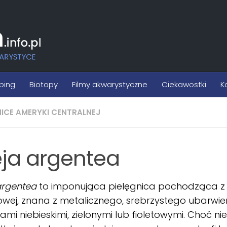
ping
Biotopy
Filmy akwarystyczne
Ciekawostki
K
NICE AMERYKI CENTRALNEJ
eja argentea
argentea
to imponująca pielęgnica pochodząca z
wej, znana z metalicznego, srebrzystego ubarwieni
sami niebieskimi, zielonymi lub fioletowymi. Choć nie