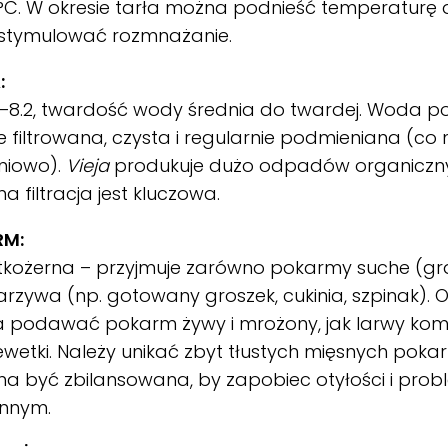
C. W okresie tarła można podnieść temperaturę d
stymulować rozmnażanie.
:
8–8.2, twardość wody średnia do twardej. Woda p
 filtrowana, czysta i regularnie podmieniana (co 
niowo).
Vieja
produkuje dużo odpadów organiczny
a filtracja jest kluczowa.
RM:
kożerna – przyjmuje zarówno pokarmy suche (granu
warzywa (np. gotowany groszek, cukinia, szpinak). 
 podawać pokarm żywy i mrożony, jak larwy kom
ewetki. Należy unikać zbyt tłustych mięsnych pok
na być zbilansowana, by zapobiec otyłości i pro
ennym.