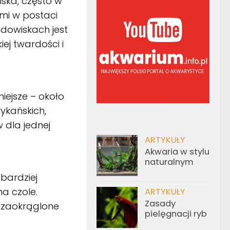
iska, często w
ami w postaci
odowiskach jest
ej twardości i
ejsze – około
ykańskich,
dla jednej
ARTYKUŁY
Akwaria w stylu
naturalnym
bardziej
a czole.
ARTYKUŁY
Zasady
j zaokrąglone
pielęgnacji ryb