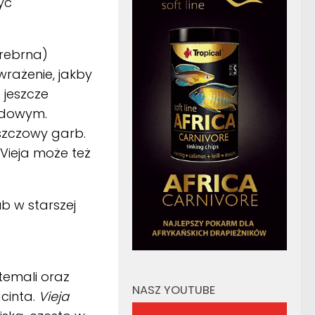
yć
rebrna)
wrażenie, jakby
 jeszcze
godowym.
uszczowy garb.
 Vieja może też
ub w starszej
temali oraz
NASZ YOUTUBE
cinta.
Vieja