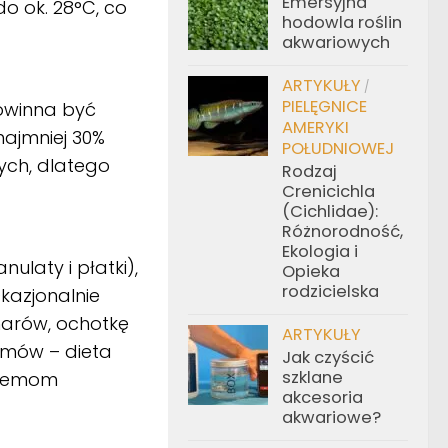
Emersyjna
o ok. 28°C, co
hodowla roślin
akwariowych
ARTYKUŁY
/
PIELĘGNICE
owinna być
AMERYKI
najmniej 30%
POŁUDNIOWEJ
ch, dlatego
Rodzaj
Crenicichla
(Cichlidae):
Różnorodność,
Ekologia i
laty i płatki),
Opieka
rodzicielska
Okazjonalnie
arów, ochotkę
ARTYKUŁY
armów – dieta
Jak czyścić
szklane
blemom
akcesoria
akwariowe?