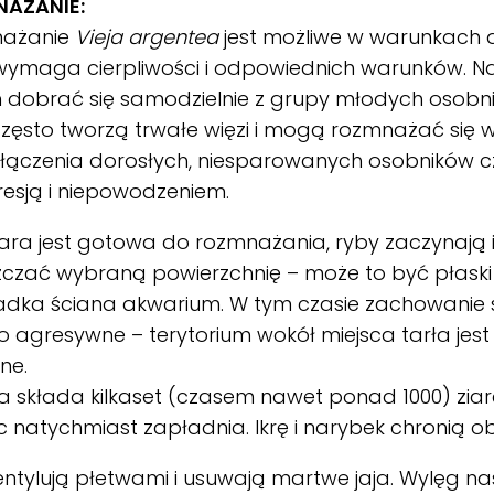
AŻANIE:
ażanie
Vieja argentea
jest możliwe w warunkach 
ymaga cierpliwości i odpowiednich warunków. Naj
 dobrać się samodzielnie z grupy młodych osobni
zęsto tworzą trwałe więzi i mogą rozmnażać się wi
 łączenia dorosłych, niesparowanych osobników c
resją i niepowodzeniem.
ra jest gotowa do rozmnażania, ryby zaczynają 
czać wybraną powierzchnię – może to być płaski
adka ściana akwarium. W tym czasie zachowanie s
 agresywne – terytorium wokół miejsca tarła jest 
ne.
 składa kilkaset (czasem nawet ponad 1000) ziaren
 natychmiast zapładnia. Ikrę i narybek chronią ob
entylują płetwami i usuwają martwe jaja. Wylęg n