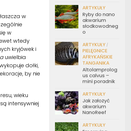
ARTYKUŁY
Ryby do nano
właszcza w
akwarium
czególnie
słodkowodneg
o
się w
nawet wtedy
ARTYKUŁY
/
ych kryjówek i
PIELĘGNICE
ea
uwielbia
AFRYKAŃSKIE
TANGANIKA
wykopuje dołki,
Altolamprolog
koracje, by nie
us calvus –
mini poradnik
ARTYKUŁY
resu, wieku
Jak założyć
są intensywniej
akwarium
NanoReef
ARTYKUŁY