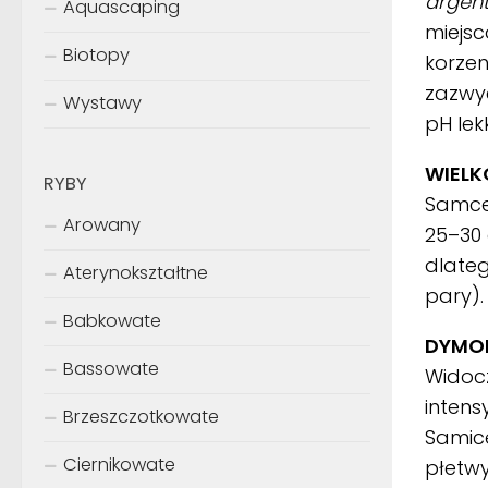
argen
Aquascaping
miejsc
Biotopy
korzen
zazwyc
Wystawy
pH le
WIELK
RYBY
Samce
Arowany
25–30 
dlate
Aterynokształtne
pary).
Babkowate
DYMOR
Bassowate
Widocz
intens
Brzeszczotkowate
Samice
Ciernikowate
płetwy