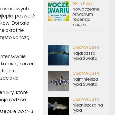
ARTYKUŁY
akwariowych,
Nowoczesne
Akwarium –
lepiej pozwolić
recenzja
ków. Dorosłe
książki
elokrotnie.
zęsto kończą
CIEKAWOSTKI
Najdroższa
intensywnie
ryba Świata
 kamień, korzeń
taje się
CIEKAWOSTKI
zaciekle
Najmniejsza
ryba Świata
 ikry, które
oje rodzice.
CIEKAWOSTKI
Niezniszczalna
ryba
astępuje po 2–3