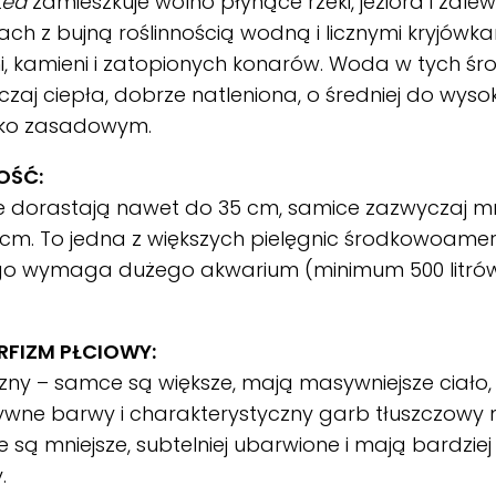
tea
zamieszkuje wolno płynące rzeki, jeziora i zalew
ach z bujną roślinnością wodną i licznymi kryjówk
i, kamieni i zatopionych konarów. Woda w tych śr
zaj ciepła, dobrze natleniona, o średniej do wysoki
kko zasadowym.
OŚĆ:
 dorastają nawet do 35 cm, samice zazwyczaj mni
cm. To jedna z większych pielęgnic środkowoamer
go wymaga dużego akwarium (minimum 500 litrów 
FIZM PŁCIOWY:
ny – samce są większe, mają masywniejsze ciało, 
ywne barwy i charakterystyczny garb tłuszczowy n
 są mniejsze, subtelniej ubarwione i mają bardzie
.