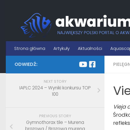
Skip to content
Strona główna
Artykuły
Aktualności
Aquasca
ODWIEDŹ:
PIELĘG
NEXT STORY
Vi
IAPLC 2024 – Wyniki konkursu TOP
100
Vieja 
Środko
PREVIOUS STORY
Gymnothorax tile – Murena
reflek
brązowa / Brązowa murena