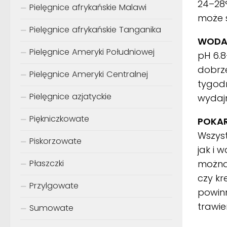
24–28°
Pielęgnice afrykańskie Malawi
może 
Pielęgnice afrykańskie Tanganika
WODA
Pielęgnice Ameryki Południowej
pH 6.
dobrze
Pielęgnice Ameryki Centralnej
tygod
Pielęgnice azjatyckie
wydajn
Piękniczkowate
POKA
Wszyst
Piskorzowate
jak i 
można
Płaszczki
czy kr
Przylgowate
powin
trawi
Sumowate