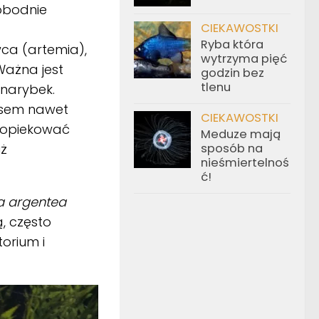
wobodnie
CIEKAWOSTKI
Ryba która
ca (artemia),
wytrzyma pięć
Ważna jest
godzin bez
tlenu
 narybek.
zasem nawet
CIEKAWOSTKI
ę opiekować
Meduze mają
uż
sposób na
nieśmiertelnoś
ć!
ja argentea
ą, często
orium i