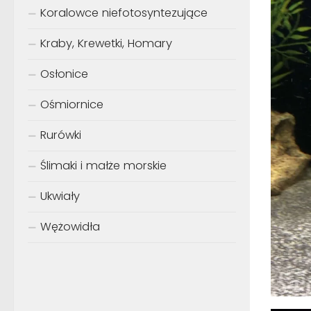
Koralowce niefotosyntezujące
Kraby, Krewetki, Homary
Osłonice
Ośmiornice
Rurówki
Ślimaki i małże morskie
Ukwiały
Wężowidła