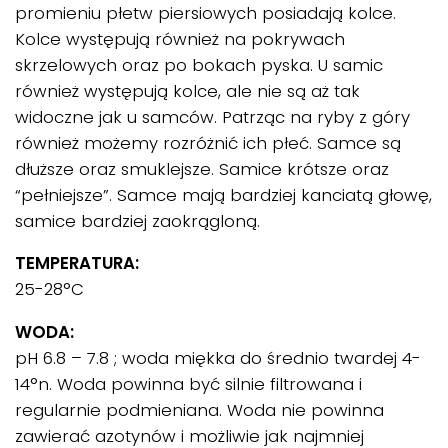
promieniu płetw piersiowych posiadają kolce.
Kolce występują również na pokrywach
skrzelowych oraz po bokach pyska. U samic
również występują kolce, ale nie są aż tak
widoczne jak u samców. Patrząc na ryby z góry
również możemy rozróżnić ich płeć. Samce są
dłuższe oraz smuklejsze. Samice krótsze oraz
“pełniejsze”. Samce mają bardziej kanciatą głowę,
samice bardziej zaokrągloną.
TEMPERATURA:
25-28°C
WODA:
pH 6.8 – 7.8 ; woda miękka do średnio twardej 4-
14°n. Woda powinna być silnie filtrowana i
regularnie podmieniana. Woda nie powinna
zawierać azotynów i możliwie jak najmniej