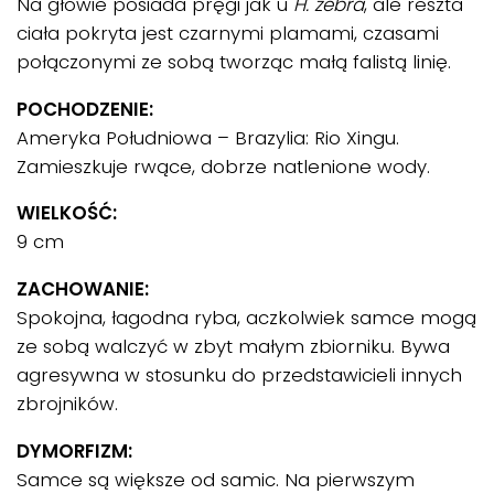
Na głowie posiada pręgi jak u
H. zebra
, ale reszta
ciała pokryta jest czarnymi plamami, czasami
połączonymi ze sobą tworząc małą falistą linię.
POCHODZENIE:
Ameryka Południowa – Brazylia: Rio Xingu.
Zamieszkuje rwące, dobrze natlenione wody.
WIELKOŚĆ:
9 cm
ZACHOWANIE:
Spokojna, łagodna ryba, aczkolwiek samce mogą
ze sobą walczyć w zbyt małym zbiorniku. Bywa
agresywna w stosunku do przedstawicieli innych
zbrojników.
DYMORFIZM:
Samce są większe od samic. Na pierwszym