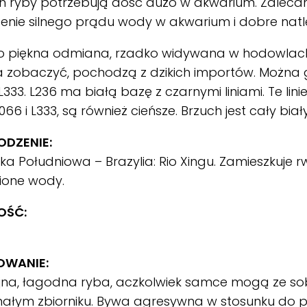
h ryby potrzebują dość dużo w akwarium. Zalecane
enie silnego prądu wody w akwarium i dobre natl
o piękna odmiana, rzadko widywana w hodowlach,
 zobaczyć, pochodzą z dzikich importów. Można 
 L333. L236 ma białą bazę z czarnymi liniami. Te linie
066 i L333, są również cieńsze. Brzuch jest cały biały
DZENIE:
a Południowa – Brazylia: Rio Xingu. Zamieszkuje 
ione wody.
OŚĆ:
OWANIE:
jna, łagodna ryba, aczkolwiek samce mogą ze s
ałym zbiorniku. Bywa agresywna w stosunku do pr