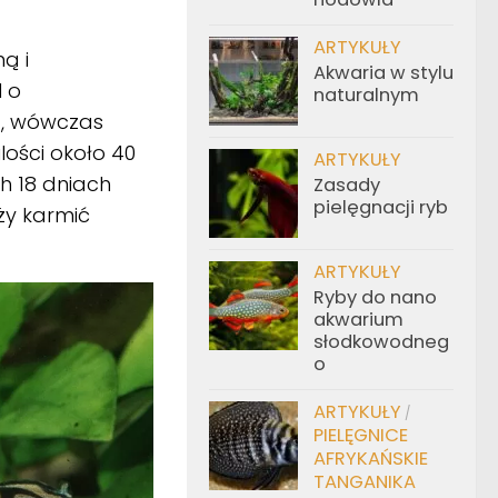
ARTYKUŁY
ą i
Akwaria w stylu
 o
naturalnym
a, wówczas
lości około 40
ARTYKUŁY
ch 18 dniach
Zasady
pielęgnacji ryb
ży karmić
ARTYKUŁY
Ryby do nano
akwarium
słodkowodneg
o
ARTYKUŁY
/
PIELĘGNICE
AFRYKAŃSKIE
TANGANIKA