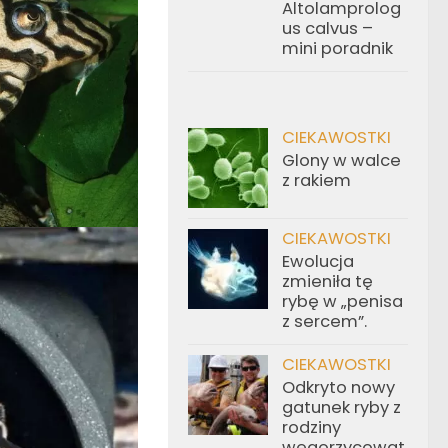
Altolamprolog
us calvus –
mini poradnik
CIEKAWOSTKI
Glony w walce
z rakiem
CIEKAWOSTKI
Ewolucja
zmieniła tę
rybę w „penisa
z sercem”.
CIEKAWOSTKI
Odkryto nowy
gatunek ryby z
rodziny
węgorzycowat