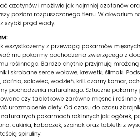
ać azotynów i możliwie jak najmniej azotanów ora
ższy poziom rozpuszczonego tlenu. W akwarium n
ż szybki prąd wody.
RM:
nik wszystkożerny z przewagą pokarmów mięsnych.
ać mu pokarmy pochodzenia zwierzęcego z do
u roślinnego. Bardzo chętnie przyjmują mrożoną
nik i skrobane serce wołowe, krewetki, ślimaki. Pods
, dafnia, solowiec, wodzień, krill, czarny komar, och
my pochodzenia naturalnego. Sztuczne pokarmy 
owane czy tabletkowe zarówno mięsne i roślinne
ić urozmaicenie diety. Od czasu do czasu zbrojnik
 naturalnych pokarmach roślinnych jak: ogórek, 
na, cukinia, kabaczek, szpinak oraz tabletki z wy
ością spiruliny.