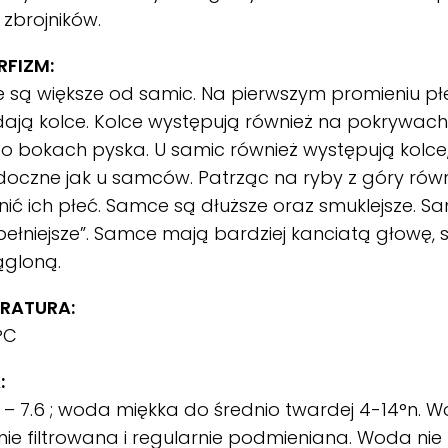
 zbrojników.
FIZM:
są większe od samic. Na pierwszym promieniu pł
ają kolce. Kolce występują również na pokrywach
o bokach pyska. U samic również występują kolce, 
doczne jak u samców. Patrząc na ryby z góry ró
nić ich płeć. Samce są dłuższe oraz smuklejsze. Sa
pełniejsze”. Samce mają bardziej kanciatą głowę, 
ągloną.
RATURA:
°C
:
 – 7.6 ; woda miękka do średnio twardej 4-14°n.
lnie filtrowana i regularnie podmieniana. Woda ni