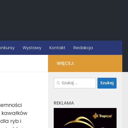
onkursy
Wystawy
Kontakt
Redakcja
WIĘCEJ:
Szukaj:
REKLAMA
jemności
 i kawałków
dla ryb i