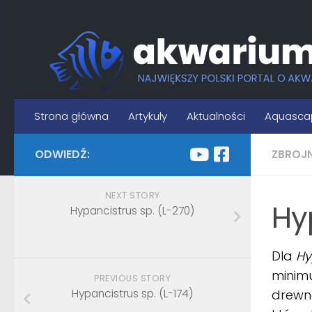
Skip to content
Strona główna
Artykuły
Aktualności
Aquasca
ODWIEDŹ:
ZBROJ
NEXT STORY
Hy
Hypancistrus sp. (L-270)
Dla
Hy
minimu
PREVIOUS STORY
Hypancistrus sp. (L-174)
drewna