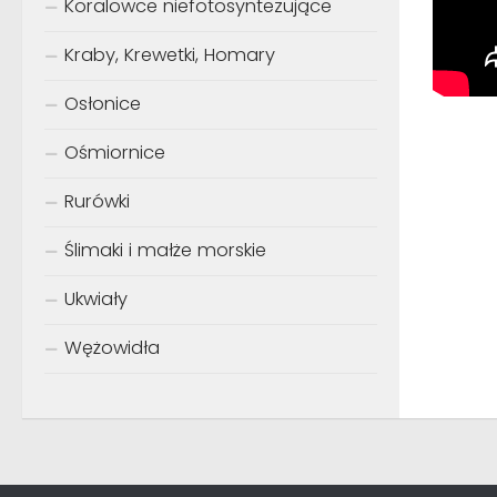
Koralowce niefotosyntezujące
Kraby, Krewetki, Homary
Osłonice
Ośmiornice
Rurówki
Ślimaki i małże morskie
Ukwiały
Wężowidła