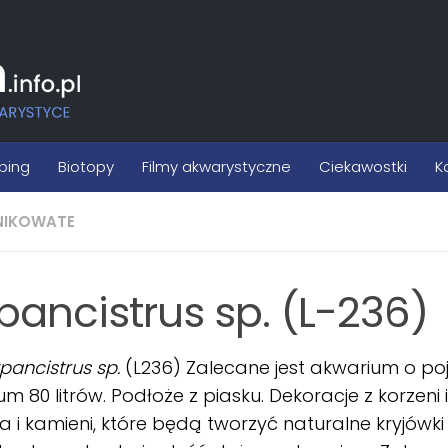
ping
Biotopy
Filmy akwarystyczne
Ciekawostki
K
NIKOWATE
pancistrus sp. (L-236)
pancistrus sp.
(L236) Zalecane jest akwarium o po
m 80 litrów. Podłoże z piasku. Dekoracje z korzeni
 i kamieni, które będą tworzyć naturalne kryjówki 