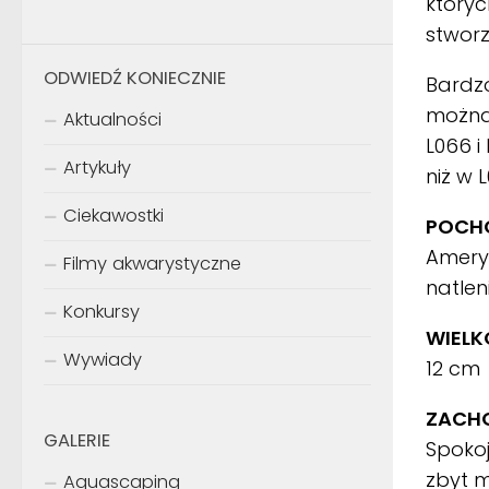
któryc
stworz
ODWIEDŹ KONIECZNIE
Bardz
można
Aktualności
L066 i
Artykuły
niż w L
Ciekawostki
POCHO
Ameryk
Filmy akwarystyczne
natlen
Konkursy
WIELK
Wywiady
12 cm
ZACH
GALERIE
Spoko
zbyt m
Aquascaping