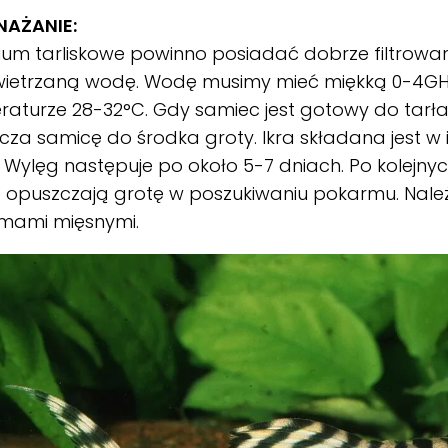
AŻANIE:
um tarliskowe powinno posiadać dobrze filtrowan
ietrzaną wodę. Wodę musimy mieć miękką 0-4GH
aturze 28-32°C. Gdy samiec jest gotowy do tarł
za samicę do środka groty. Ikra składana jest w i
. Wylęg następuje po około 5-7 dniach. Po kolejny
 opuszczają grotę w poszukiwaniu pokarmu. Nale
mami mięsnymi.