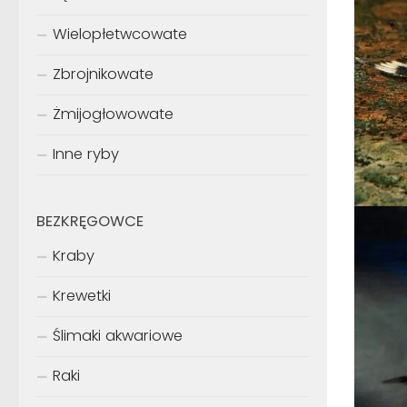
Wielopłetwcowate
Zbrojnikowate
Żmijogłowowate
Inne ryby
BEZKRĘGOWCE
Kraby
Krewetki
Ślimaki akwariowe
Raki