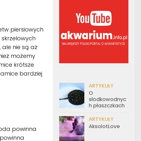
etw piersiowych
 skrzelowych
ale nie są aż
wnież możemy
mice krótsze
samice bardziej
ARTYKUŁY
O
słodkowodnyc
h płaszczkach
ARTYKUŁY
AksolotLove
 Woda powinna
e powinna