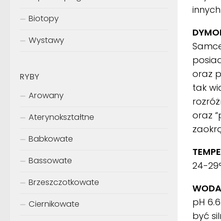
innych
Biotopy
DYMOR
Wystawy
Samce 
posiad
oraz p
RYBY
tak wi
Arowany
rozróż
oraz “
Aterynokształtne
zaokr
Babkowate
TEMPE
Bassowate
24-29
Brzeszczotkowate
WODA
pH 6.6
Ciernikowate
być si