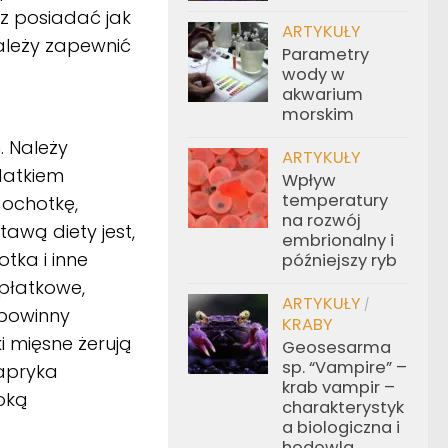
z posiadać jak
ARTYKUŁY
ależy zapewnić
Parametry
wody w
akwarium
morskim
 Należy
ARTYKUŁY
datkiem
Wpływ
temperatury
 ochotkę,
na rozwój
tawą diety jest,
embrionalny i
otka i inne
późniejszy ryb
płatkowe,
ARTYKUŁY
/
 powinny
KRABY
i mięsne żerują
Geosesarma
sp. “Vampire” –
papryka
krab vampir –
soką
charakterystyk
a biologiczna i
hodowla