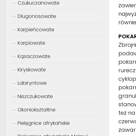
Czukuczanowate
zawier
najwy
Długonosowate
równie
Karpieńcowate
POKA
Karpiowate
Zbroj
podaw
Kąsaczowate
pokarm
Kiryskowate
rurecz
cyklop
Labiryntowe
pokar
granul
Niszczukowate
stanow
Okoniokształtne
też na
czerwo
Pielęgnice afrykańskie
zawart