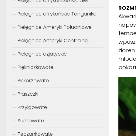
Pielęgnice afrykańskie Malawi
ROZMN
Pielęgnice afrykańskie Tanganika
Akwari
napow
Pielęgnice Ameryki Południowej
temper
Pielęgnice Ameryki Centralnej
wpuszc
ziaren
Pielęgnice azjatyckie
młode
pokar
Piękniczkowate
Piskorzowate
Płaszczki
Przylgowate
Sumowate
Tęczankowate