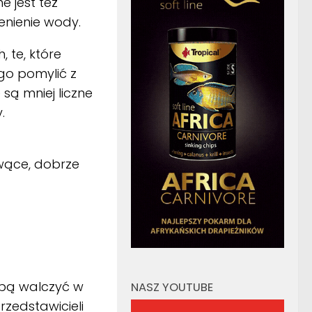
 jest też
enienie wody.
 te, które
go pomylić z
 są mniej liczne
.
rwące, dobrze
obą walczyć w
NASZ YOUTUBE
zedstawicieli