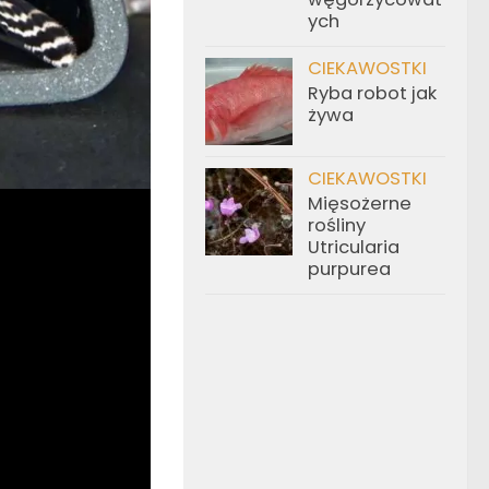
ych
CIEKAWOSTKI
Ryba robot jak
żywa
CIEKAWOSTKI
Mięsożerne
rośliny
Utricularia
purpurea