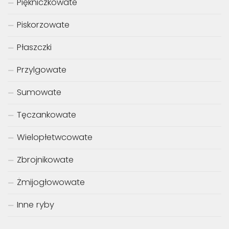
Piękniczkowate
Piskorzowate
Płaszczki
Przylgowate
Sumowate
Tęczankowate
Wielopłetwcowate
Zbrojnikowate
Żmijogłowowate
Inne ryby