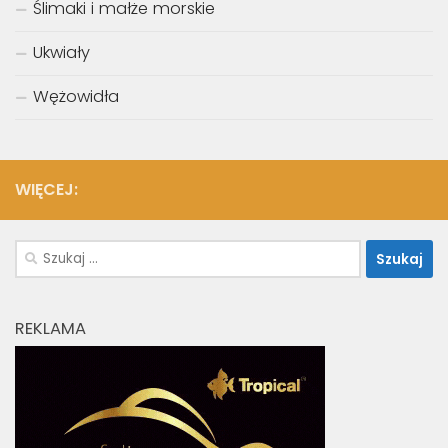
Ślimaki i małże morskie
Ukwiały
Wężowidła
WIĘCEJ:
Szukaj:
REKLAMA