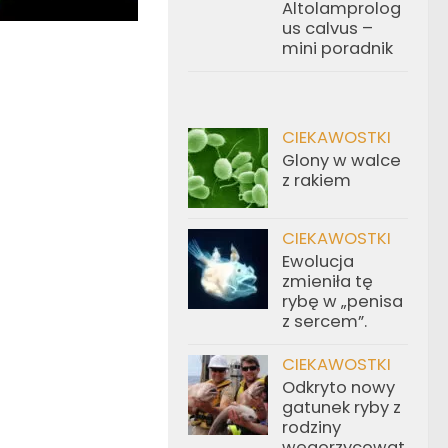
Altolamprolog
us calvus –
mini poradnik
CIEKAWOSTKI
Glony w walce
z rakiem
CIEKAWOSTKI
Ewolucja
zmieniła tę
rybę w „penisa
z sercem”.
CIEKAWOSTKI
Odkryto nowy
gatunek ryby z
rodziny
węgorzycowat