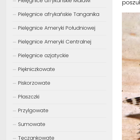
Pielęgnice afrykańskie Malawi
poszu
Pielęgnice afrykańskie Tanganika
Pielęgnice Ameryki Południowej
Pielęgnice Ameryki Centralnej
Pielęgnice azjatyckie
Piękniczkowate
Piskorzowate
Płaszczki
Przylgowate
Sumowate
Tęczankowate