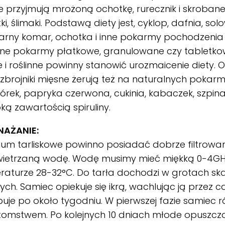
e przyjmują mrożoną ochotkę, rurecznik i skroban
ki, ślimaki. Podstawą diety jest, cyklop, dafnia, sol
 czarny komar, ochotka i inne pokarmy pochodzenia
zne pokarmy płatkowe, granulowane czy tabletk
 i roślinne powinny stanowić urozmaicenie diety. 
zbrojniki mięsne żerują też na naturalnych pokar
górek, papryka czerwona, cukinia, kabaczek, szpina
ką zawartością spiruliny.
AŻANIE:
um tarliskowe powinno posiadać dobrze filtrowan
ietrzaną wodę. Wodę musimy mieć miękką 0-4GH
aturze 28-32°C. Do tarła dochodzi w grotach ska
nych. Samiec opiekuje się ikrą, wachlując ją przez c
uje po około tygodniu. W pierwszej fazie samiec r
tomstwem. Po kolejnych 10 dniach młode opuszcz