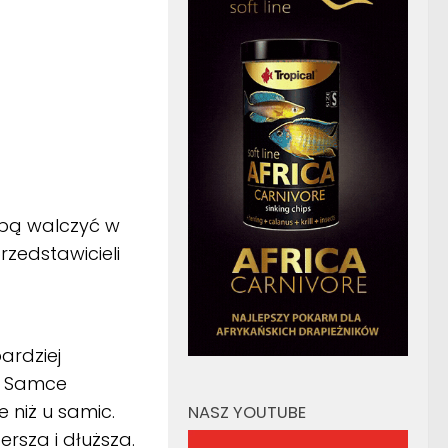
obą walczyć w
zedstawicieli
ardziej
. Samce
 niż u samic.
NASZ YOUTUBE
rsza i dłuższa.