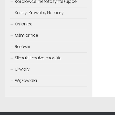
Koralowce niefotosyntezujące
Kraby, Krewetki, Homary
Osłonice
Ośmiornice
Rurówki
Ślimaki i małże morskie
Ukwiały
Wężowidła