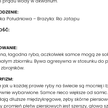
go prądu wody w akwarium.
DZENIE:
a Południowa – Brazylia: Rio Jatapu
OŚĆ:
OWANIE:
jna, łagodna ryba, aczkolwiek samce mogą ze s
ałym zbiorniku. Bywa agresywna w stosunku do pr
 zbrojników.
FIZM:
jak u każdej prawie ryby na świecie są mocniej i b
sywnie wybarwione. Samce nieco większe od samic
ają dłuższe międzykręgowe, zęby skórne piersiowe
 promień płetw piersiowych jest szerszy, głowa sze