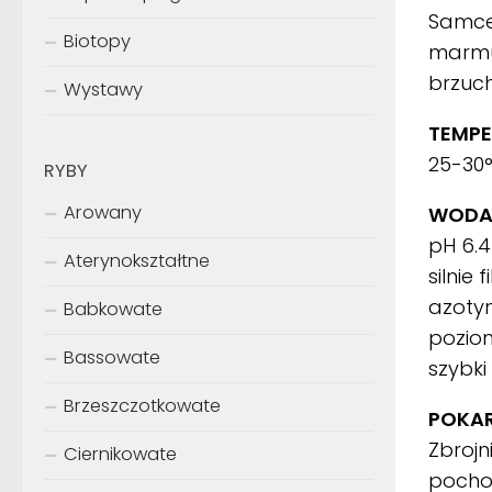
Samce
Biotopy
marmur
brzuch
Wystawy
TEMPE
25-30
RYBY
Arowany
WODA
pH 6.4
Aterynokształtne
silnie
azotyn
Babkowate
pozio
Bassowate
szybki
Brzeszczotkowate
POKA
Zbroj
Ciernikowate
pocho