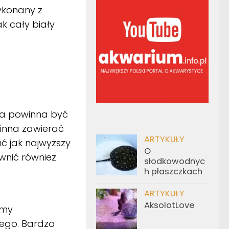
ykonany z
k cały biały
oda powinna być
winna zawierać
ARTYKUŁY
ć jak najwyższy
O
wnić również
słodkowodnyc
h płaszczkach
ARTYKUŁY
AksolotLove
rmy
ego. Bardzo