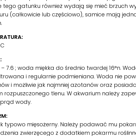
 tego gatunku również wydają się mieć brzuch w
u (całkowicie lub częściowo), samice mają jedna
.
RATURA:
°C
:
 – 7.6 ; woda miękka do średnio twardej 16°n. W
 filtrowana i regularnie podmieniana. Woda nie po
ów i możliwie jak najmniej azotanów oraz posiada
m rozpuszczonego tlenu. W akwarium należy zape
 prąd wody.
RM:
nik typowo mięsożerny. Należy podawać mu poka
dzenia zwierzęcego z dodatkiem pokarmu roślinn