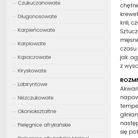
Czukuczanowate
chętni
krewet
Długonosowate
krill,
Karpieńcowate
Sztuc
mięsne
Karpiowate
czasu 
jak: o
Kąsaczowate
z wyso
Kiryskowate
ROZMN
Labiryntowe
Akwari
napow
Niszczukowate
temper
Okoniokształtne
glinia
następ
Pielęgnice afrykańskie
się po