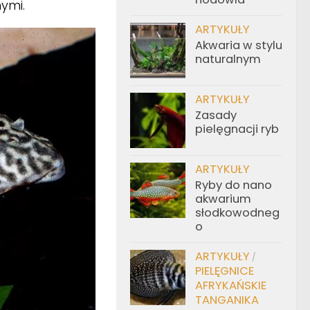
ymi.
ARTYKUŁY
Akwaria w stylu
naturalnym
ARTYKUŁY
Zasady
pielęgnacji ryb
ARTYKUŁY
Ryby do nano
akwarium
słodkowodneg
o
ARTYKUŁY
/
PIELĘGNICE
AFRYKAŃSKIE
TANGANIKA