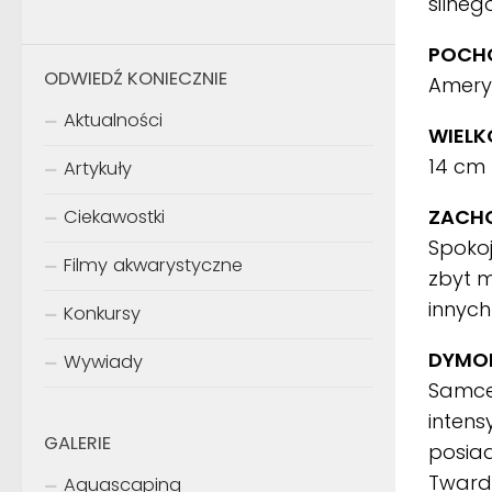
silne
POCHO
ODWIEDŹ KONIECZNIE
Ameryk
Aktualności
WIELK
14 cm
Artykuły
ZACH
Ciekawostki
Spoko
Filmy akwarystyczne
zbyt m
innych
Konkursy
DYMOR
Wywiady
Samce 
inten
GALERIE
posiad
Twardy
Aquascaping