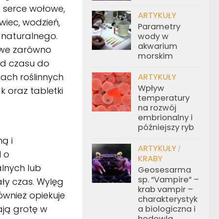
e serce wołowe,
ARTYKUŁY
owiec, wodzień,
Parametry
 naturalnego.
wody w
akwarium
owe zarówno
morskim
Od czasu do
mach roślinnych
ARTYKUŁY
Wpływ
k oraz tabletki
temperatury
na rozwój
embrionalny i
późniejszy ryb
ą i
ARTYKUŁY
/
 o
KRABY
lnych lub
Geosesarma
sp. “Vampire” –
ały czas. Wylęg
krab vampir –
ównież opiekuje
charakterystyk
ają grotę w
a biologiczna i
hodowla