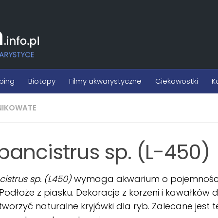
ping
Biotopy
Filmy akwarystyczne
Ciekawostki
K
NIKOWATE
pancistrus sp. (L-450)
istrus sp. (L450)
wymaga akwarium o pojemności
. Podłoże z piasku. Dekoracje z korzeni i kawałków 
worzyć naturalne kryjówki dla ryb. Zalecane jest t