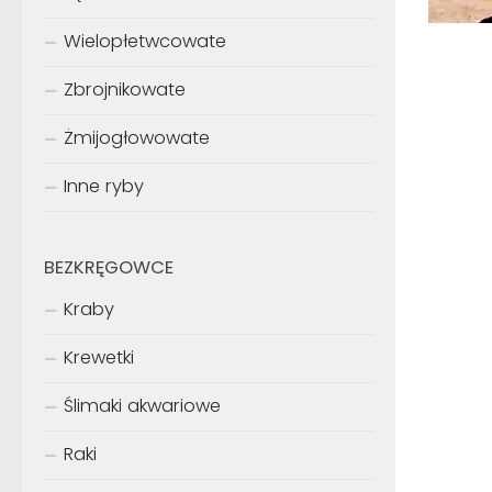
Wielopłetwcowate
Zbrojnikowate
Żmijogłowowate
Inne ryby
BEZKRĘGOWCE
Kraby
Krewetki
Ślimaki akwariowe
Raki