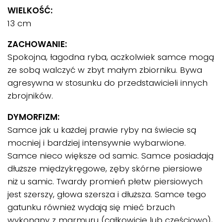
WIELKOŚĆ:
13 cm
ZACHOWANIE:
Spokojna, łagodna ryba, aczkolwiek samce mogą
ze sobą walczyć w zbyt małym zbiorniku. Bywa
agresywna w stosunku do przedstawicieli innych
zbrojników.
DYMORFIZM:
Samce jak u każdej prawie ryby na świecie są
mocniej i bardziej intensywnie wybarwione.
Samce nieco większe od samic. Samce posiadają
dłuższe międzykręgowe, zęby skórne piersiowe
niż u samic. Twardy promień płetw piersiowych
jest szerszy, głowa szersza i dłuższa. Samce tego
gatunku również wydają się mieć brzuch
wykonany z marmuru (całkowicie lub częściowo),