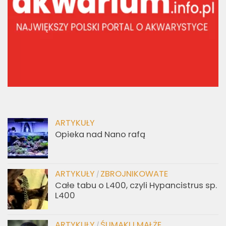
ARTYKUŁY
Opieka nad Nano rafą
ARTYKUŁY
ZBROJNIKOWATE
/
Całe tabu o L400, czyli Hypancistrus sp.
L400
ARTYKUŁY
ŚLIMAKI I MAŁŻE
/