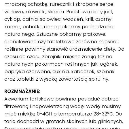
mrożoną ochotkę, rurecznik i skrobane serce
wołowe, krewetki, ślimaki. Podstawą diety jest,
cyklop, dafnia, solowiec, wodzień, krill, czarny
komar, ochotka i inne pokarmy pochodzenia
naturalnego. Sztuczne pokarmy płatkowe,
granulowane czy tabletkowe zarówno mięsne i
roślinne powinny stanowić urozmaicenie diety. Od
czasu do czasu zbrojniki mięsne żerują też na
naturalnych pokarmach roślinnych jak: ogórek,
papryka czerwona, cukinia, kabaczek, szpinak
oraz tabletki z wysoką zawartością spiruliny.
ROZMNAŻANIE:
Akwarium tarliskowe powinno posiadać dobrze
filtrowaną i napowietrzaną wodę. Wodę musimy
mieć miękką 0-4GH o temperaturze 28-32°C. Do
tarła dochodzi w grotach skalnych lub glinianych.
Samiec opiekuje się ikrą, wachlując ją przez cały