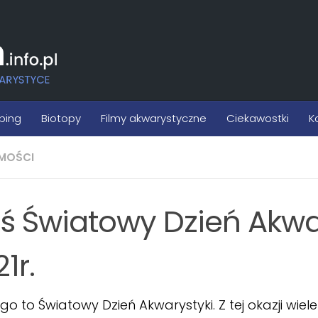
ping
Biotopy
Filmy akwarystyczne
Ciekawostki
K
MOŚCI
iś Światowy Dzień Akwa
1r.
ego to Światowy Dzień Akwarystyki. Z tej okazji wie