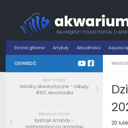
Skip to content
Strona główna
Artykuły
Aktualności
Aquasca
ODWIEDŹ:
WIADO
NEXT STORY
Dz
Kebaby akwarystyczne – zakupy
#153​. AkwaGadka
202
PREVIOUS STORY
Bystrzyk Amandy –
20 lut
Hyphessobrycon amandae