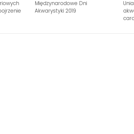
ariowych
Międzynarodowe Dni
Unia
ojrzenie
Akwarystyki 2019
akw
car