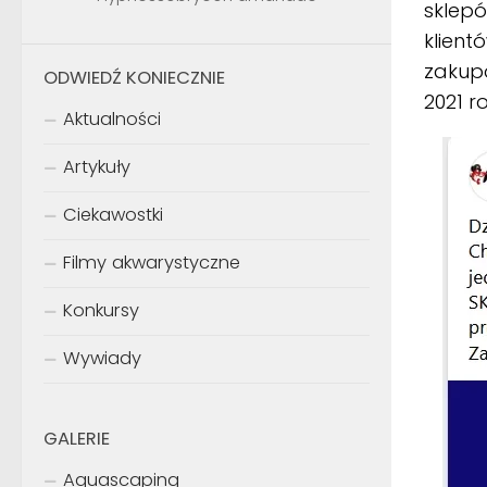
sklep
klient
zakupó
ODWIEDŹ KONIECZNIE
2021 r
Aktualności
Artykuły
Ciekawostki
Filmy akwarystyczne
Konkursy
Wywiady
GALERIE
Aquascaping