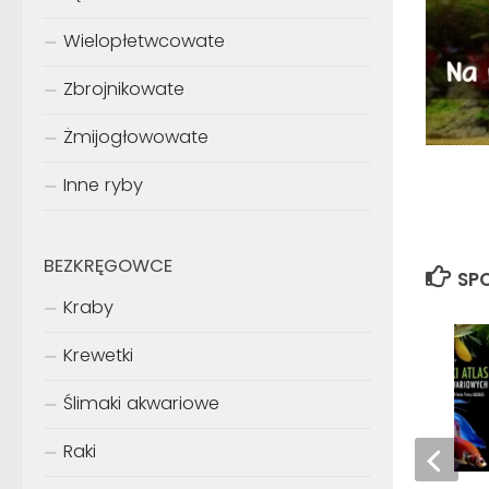
Wielopłetwcowate
Zbrojnikowate
Żmijogłowowate
Inne ryby
BEZKRĘGOWCE
SPO
Kraby
Krewetki
Ślimaki akwariowe
Raki