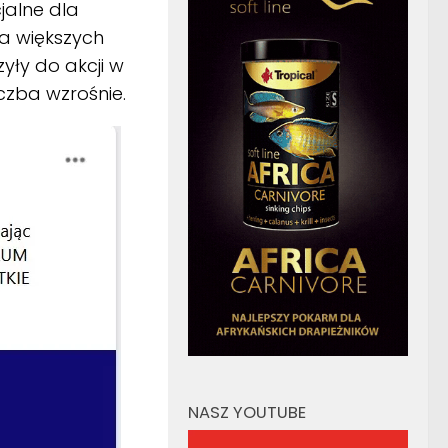
alne dla
ia większych
ły do akcji w
iczba wzrośnie.
NASZ YOUTUBE