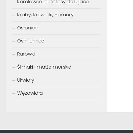
Koralowce niefotosyntezujące
Kraby, Krewetki, Homary
Osłonice
Ośmiornice
Rurówki
Ślimaki i małże morskie
Ukwiały
Wężowidła