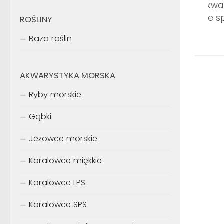
Wielki Atlas Ryb Akw
AQUAEL – pierwsze sp
ROŚLINY
Baza roślin
AKWARYSTYKA MORSKA
Ryby morskie
Gąbki
Jeżowce morskie
Koralowce miękkie
Koralowce LPS
Koralowce SPS