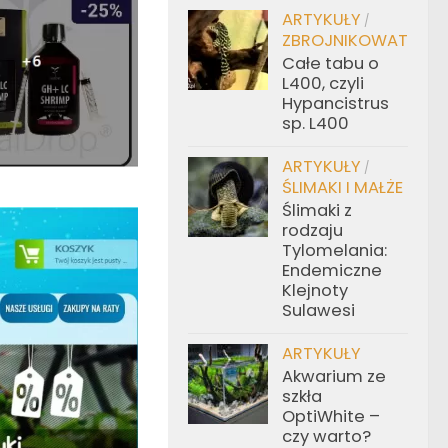
ARTYKUŁY
/
ZBROJNIKOWATE
Całe tabu o
L400, czyli
Hypancistrus
sp. L400
ARTYKUŁY
/
ŚLIMAKI I MAŁŻE
Ślimaki z
rodzaju
Tylomelania:
Endemiczne
Klejnoty
Sulawesi
ARTYKUŁY
Akwarium ze
szkła
OptiWhite –
czy warto?