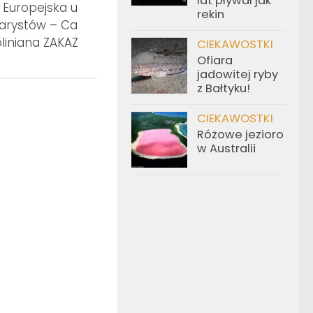
lat pływał jak
 Europejska uderzyła w
Krystalicznie przejrzy
rekin
arystów – Cabomba
Chemi Pure
oliniana ZAKAZANA
CIEKAWOSTKI
Ofiara
jadowitej ryby
z Bałtyku!
CIEKAWOSTKI
Różowe jezioro
w Australii