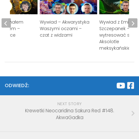
z Michałem
Wywiad – Akwarystyka
Wywiad z Emilią
ewiczem –
Waszymi oczami –
Szczepanek – Jak
yskowce
czat z widzami
wytresować smo
Aksolotle
meksykańskie.
ODWIEDŹ:
NEXT STORY
Krewetki Neocaridina Sakura Red #148.
AkwaGadka