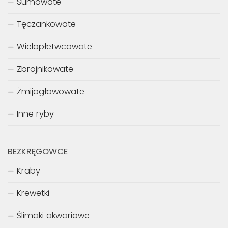
Sumowate
Tęczankowate
Wielopłetwcowate
Zbrojnikowate
Żmijogłowowate
Inne ryby
BEZKRĘGOWCE
Kraby
Krewetki
Ślimaki akwariowe