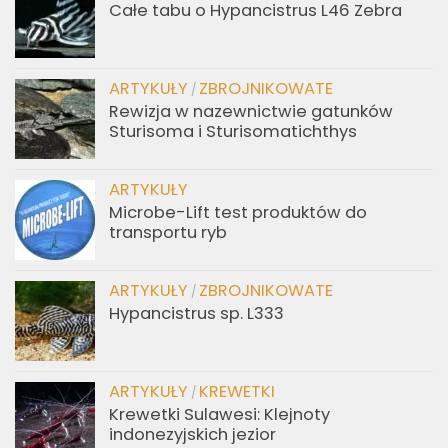
Całe tabu o Hypancistrus L46 Zebra
ARTYKUŁY
ZBROJNIKOWATE
/
Rewizja w nazewnictwie gatunków
Sturisoma i Sturisomatichthys
ARTYKUŁY
Microbe-Lift test produktów do
transportu ryb
ARTYKUŁY
ZBROJNIKOWATE
/
Hypancistrus sp. L333
ARTYKUŁY
KREWETKI
/
Krewetki Sulawesi: Klejnoty
indonezyjskich jezior