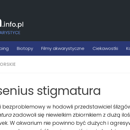
ping
Biotopy
Filmy akwarystyczne
Ciekawostki
K
ORSKIE
senius stigmatura
i bezproblemowy w hodowli przedstawiciel ślizgó
atura
zadowoli się niewielkim zbiornikiem z dużą ilo
ówek. W akwarium nie powinno być dużych i agresy