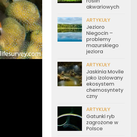
roślin
akwariowych
ARTYKUŁY
Jezioro
Niegocin –
problemy
mazurskiego
jeziora
ARTYKUŁY
Jaskinia Movile
jako izolowany
ekosystem
chemosyntety
czny
ARTYKUŁY
Gatunki ryb
zagrożone w
Polsce