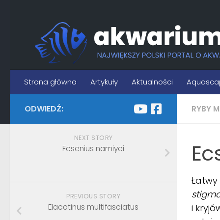
Skip to content
Strona główna
Artykuły
Aktualności
Aquasca
ODWIEDŹ:
RYBY M
NEXT STORY
Ec
Ecsenius namiyei
Łatwy 
stigm
PREVIOUS STORY
Elacatinus multifasciatus
i kryj