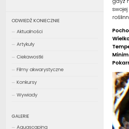
gdyż m
swoje
roślin
ODWIEDŹ KONIECZNIE
Pocho
Aktualności
Wielk
Artykuły
Temp
Minim
Ciekawostki
Pokar
Filmy akwarystyczne
Konkursy
Wywiady
GALERIE
Aquascaping