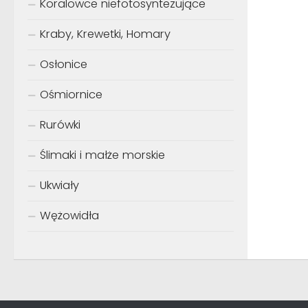
Koralowce niefotosyntezujące
Kraby, Krewetki, Homary
Osłonice
Ośmiornice
Rurówki
Ślimaki i małże morskie
Ukwiały
Wężowidła