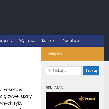
onkursy
Wystawy
Kontakt
Redakcja
WIĘCEJ:
Szukaj:
REKLAMA
w.
Ecsenius
ścią żywej skały
wnych ryb,