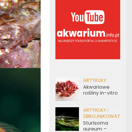
ARTYKUŁY
Akwariowe
rośliny in-vitro
ARTYKUŁY
/
ZBROJNIKOWATE
Sturisoma
aureum –