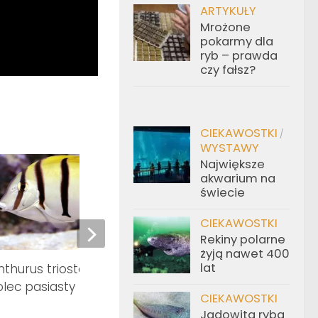
ARTYKUŁY
Mrożone
pokarmy dla
ryb – prawda
czy fałsz?
CIEKAWOSTKI
/
WYSTAWY
Największe
akwarium na
świecie
CIEKAWOSTKI
Rekiny polarne
żyją nawet 400
lat
thurus triostegus –
Pomacanthus navarc
lec pasiasty
CIEKAWOSTKI
Jadowita ryba