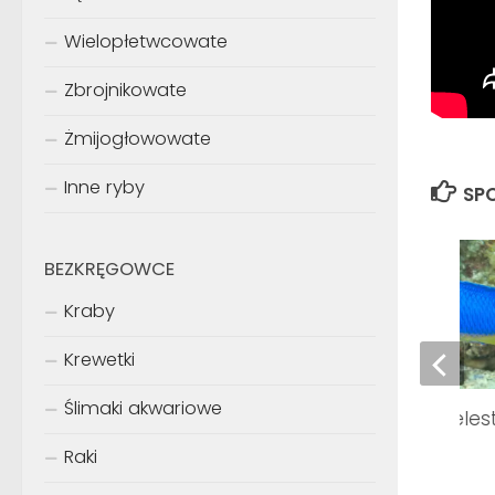
Wielopłetwcowate
Zbrojnikowate
Żmijogłowowate
Inne ryby
SPO
BEZKRĘGOWCE
Kraby
Krewetki
Ślimaki akwariowe
Pomacentrus coelest
Raki