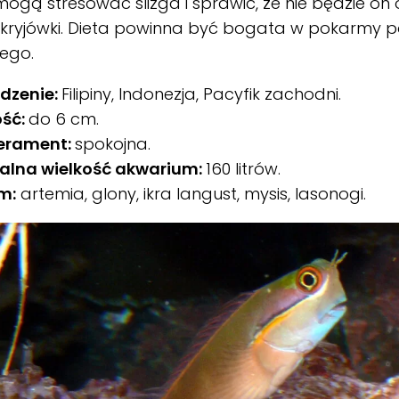
ogą stresować ślizga i sprawić, że nie będzie on
j kryjówki. Dieta powinna być bogata w pokarmy 
nego.
dzenie:
Filipiny, Indonezja, Pacyfik zachodni.
ość:
do 6 cm.
erament:
spokojna.
alna wielkość akwarium:
160 litrów.
m:
artemia, glony, ikra langust, mysis, lasonogi.