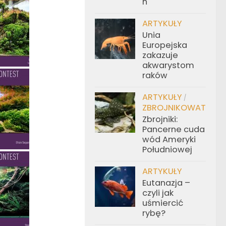
h
ARTYKUŁY
Unia
Europejska
zakazuje
akwarystom
raków
ARTYKUŁY
/
ZBROJNIKOWATE
Zbrojniki:
Pancerne cuda
wód Ameryki
Południowej
ARTYKUŁY
Eutanazja –
czyli jak
uśmiercić
rybę?