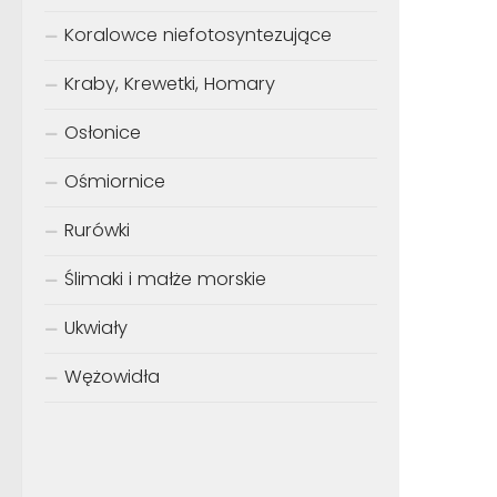
Koralowce niefotosyntezujące
Kraby, Krewetki, Homary
Osłonice
Ośmiornice
Rurówki
Ślimaki i małże morskie
Ukwiały
Wężowidła