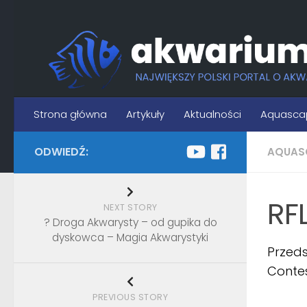
Skip to content
Strona główna
Artykuły
Aktualności
Aquasca
ODWIEDŹ:
AQUAS
RF
NEXT STORY
? Droga Akwarysty – od gupika do
dyskowca – Magia Akwarystyki
Przed
Contes
PREVIOUS STORY