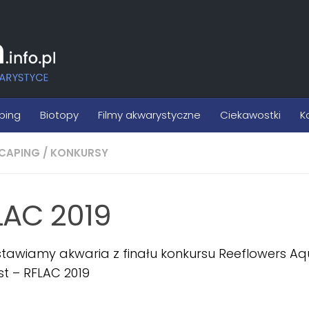
ping
Biotopy
Filmy akwarystyczne
Ciekawostki
K
CAPING
/
KONKURSY
LAC 2019
stawiamy akwaria z finału konkursu Reeflowers A
t – RFLAC 2019