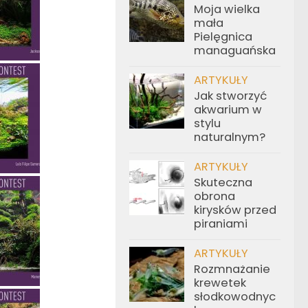
Moja wielka
mała
Pielęgnica
managuańska
ARTYKUŁY
Jak stworzyć
akwarium w
stylu
naturalnym?
ARTYKUŁY
Skuteczna
obrona
kirysków przed
piraniami
ARTYKUŁY
Rozmnażanie
krewetek
słodkowodnyc