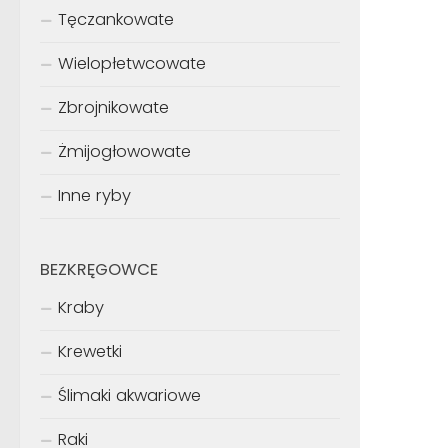
Tęczankowate
Wielopłetwcowate
Zbrojnikowate
Żmijogłowowate
Inne ryby
BEZKRĘGOWCE
Kraby
Krewetki
Ślimaki akwariowe
Raki