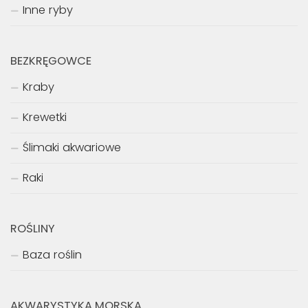
Sumowate
Tęczankowate
Wielopłetwcowate
Zbrojnikowate
Żmijogłowowate
Inne ryby
BEZKRĘGOWCE
Kraby
Krewetki
Ślimaki akwariowe