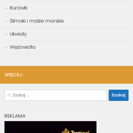
Koralowce SPS
Koralowce niefotosyntezujące
Kraby, Krewetki, Homary
Osłonice
Ośmiornice
Rurówki
Ślimaki i małże morskie
Ukwiały
Wężowidła