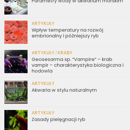
O słodkowodnych płaszczkach
ARTYKUŁY
AksolotLove
ARTYKUŁY
Parametry wody w akwarium morskim
ARTYKUŁY
Wpływ temperatury na rozwój
embrionalny i późniejszy ryb
ARTYKUŁY
KRABY
/
Geosesarma sp. “Vampire” – krab
vampir – charakterystyka biologiczna i