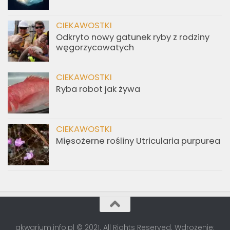
CIEKAWOSTKI
Glony w walce z rakiem
CIEKAWOSTKI
Ewolucja zmieniła tę rybę w „penisa z
sercem”.
CIEKAWOSTKI
Odkryto nowy gatunek ryby z rodziny
węgorzycowatych
CIEKAWOSTKI
Ryba robot jak żywa