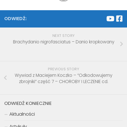
wielka
Clinostomus
Danio pręgowany
nfelda) –
elongatus
Danio rerio
ymus
feldii
ODWIEDŹ:
NEXT STORY
Brachydanio nigrofasciatus – Danio kropkowany