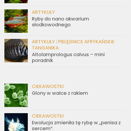
hodowla
ARTYKUŁY
Akwaria w stylu naturalnym
ARTYKUŁY
Zasady pielęgnacji ryb
ARTYKUŁY
Ryby do nano akwarium
słodkowodnego
ARTYKUŁY
PIELĘGNICE AFRYKAŃSKIE
/
TANGANIKA
Altolamprologus calvus – mini
poradnik