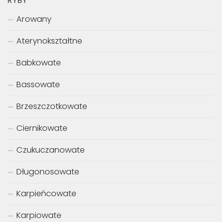
GALERIE
Aquascaping
Biotopy
Wystawy
RYBY
Arowany
Aterynokształtne
Babkowate
Bassowate
Brzeszczotkowate