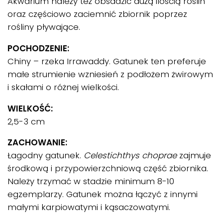
Akwarium należy też obsadzić dużą ilością roślin
oraz częściowo zaciemnić zbiornik poprzez
rośliny pływające.
POCHODZENIE:
Chiny – rzeka Irrawaddy. Gatunek ten preferuje
małe strumienie wzniesień z podłożem żwirowym
i skałami o różnej wielkości.
WIELKOŚĆ:
2,5-3 cm
ZACHOWANIE:
Łagodny gatunek.
Celestichthys choprae
zajmuje
środkową i przypowierzchniową część zbiornika.
Należy trzymać w stadzie minimum 8-10
egzemplarzy. Gatunek można łączyć z innymi
małymi karpiowatymi i kąsaczowatymi.