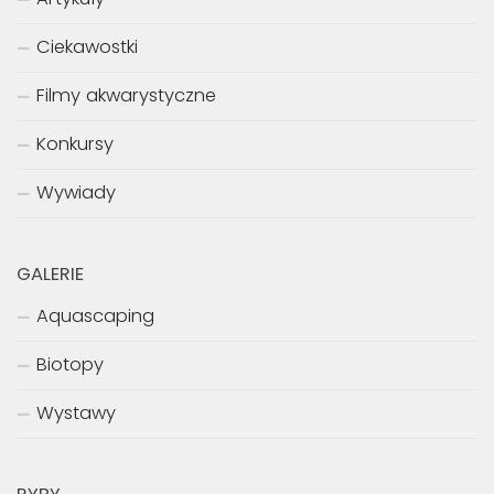
PREVIOUS STORY
Wywiad z Maciejem Koczko – “Odkodowujemy
zbrojniki” część 7 – CHOROBY I LECZENIE cd.
ODWIEDŹ KONIECZNIE
Aktualności
Artykuły
Ciekawostki
Filmy akwarystyczne
Konkursy
Wywiady