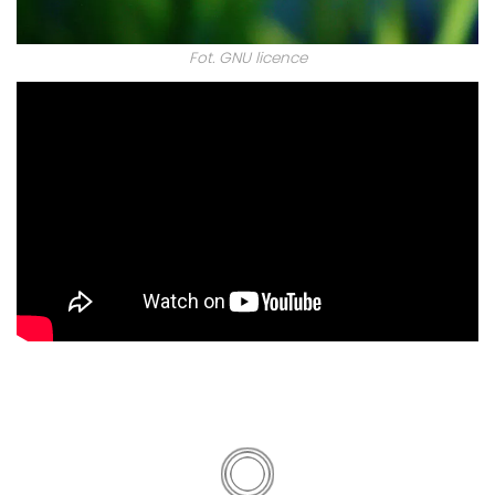
Fot. GNU licence
SPODOBA CI SIĘ RÓWNIEŻ...