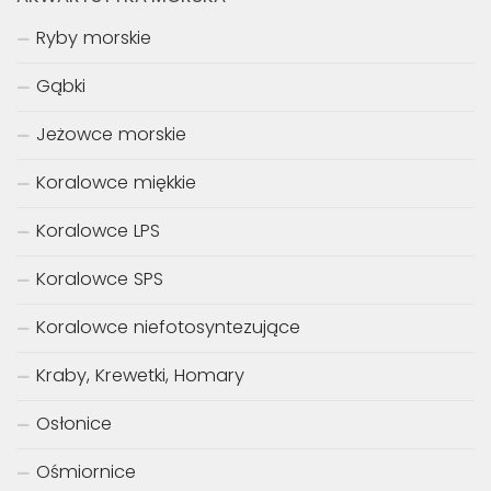
Raki
ROŚLINY
Baza roślin
AKWARYSTYKA MORSKA
Ryby morskie
Gąbki
Jeżowce morskie
Koralowce miękkie
Koralowce LPS