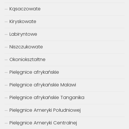
Ciernikowate
Czukuczanowate
Długonosowate
Karpieńcowate
Karpiowate
Kąsaczowate
Kiryskowate
Labiryntowe
Niszczukowate
Okoniokształtne