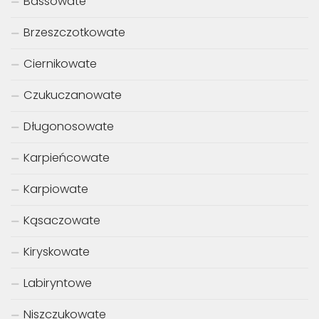
Bassowate
Brzeszczotkowate
Ciernikowate
Czukuczanowate
Długonosowate
Karpieńcowate
Karpiowate
Kąsaczowate
Kiryskowate
Labiryntowe
Niszczukowate