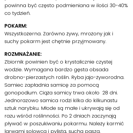
powinna być często podmieniana w ilości 30-40%
co tydzień.
POKARM:
Wszystkożerna. Zarówno żywy, mrożony jak i
suchy pokarm jest chętnie przyjmowany.
ROZMNAŻANIE:
Zbiornik powinien być o krystalicznie czystej
wodzie. Wymagana bardzo gęsta obsada
drobno-pierzastych roślin. Ryba jajo-żyworodna.
Samiec zapładnia samicę za pomocą
gonopodium. Ciąża samicy trwa około 28 dni.
Jednorazowo samica rodzi kilka do kilkunastu
sztuk narybku. Młode są małe i ukrywają się od
razu wśród roślinności. Po 2 dniach zaczynają
pływać w poszukiwaniu pokarmu. Należy karmić
larwami solowca i pylistą, suchą paszą.