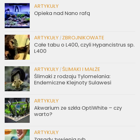
ARTYKUŁY
Opieka nad Nano rafą
ARTYKUŁY
ZBROJNIKOWATE
/
Całe tabu o L400, czyli Hypancistrus sp.
L400
ARTYKUŁY
ŚLIMAKI I MAŁŻE
/
Ślimaki z rodzaju Tylomelania:
Endemiczne Klejnoty Sulawesi
ARTYKUŁY
Akwarium ze szkła OptiWhite – czy
warto?
ARTYKUŁY
Zasady żywienia ryb