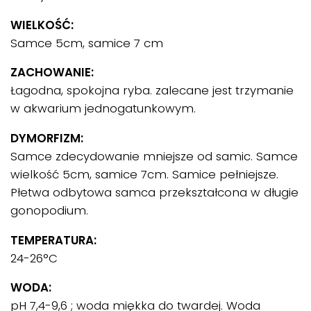
WIELKOŚĆ:
Samce 5cm, samice 7 cm
ZACHOWANIE:
Łagodna, spokojna ryba. zalecane jest trzymanie
w akwarium jednogatunkowym.
DYMORFIZM:
Samce zdecydowanie mniejsze od samic. Samce
wielkość 5cm, samice 7cm. Samice pełniejsze.
Płetwa odbytowa samca przekształcona w długie
gonopodium.
TEMPERATURA:
24-26°C
WODA:
pH 7,4-9,6 ; woda miękka do twardej. Woda