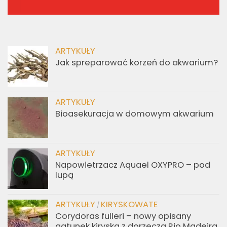
ARTYKUŁY
Jak spreparować korzeń do akwarium?
ARTYKUŁY
Bioasekuracja w domowym akwarium
ARTYKUŁY
Napowietrzacz Aquael OXYPRO – pod
lupą
ARTYKUŁY
KIRYSKOWATE
/
Corydoras fulleri – nowy opisany
gatunek kiryska z dorzecza Rio Madeira