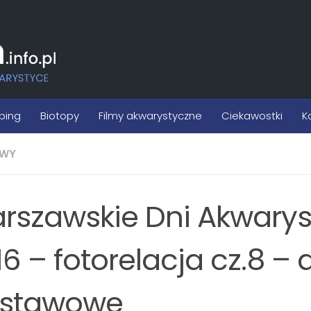
ping
Biotopy
Filmy akwarystyczne
Ciekawostki
K
WY
rszawskie Dni Akwarys
16 – fotorelacja cz.8 –
stawowe