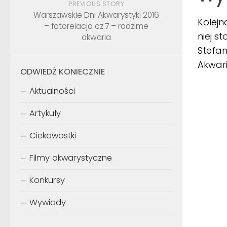
PREVIOUS STORY
Warszawskie Dni Akwarystyki 2016
Kolejn
– fotorelacja cz.7 – rodzime
niej s
akwaria
Stefan
Akwar
ODWIEDŹ KONIECZNIE
Aktualności
Artykuły
Ciekawostki
Filmy akwarystyczne
Konkursy
Wywiady