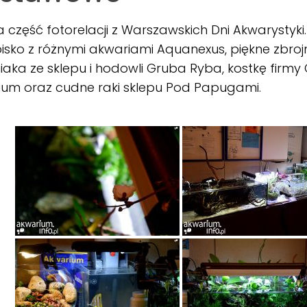
a część fotorelacji z Warszawskich Dni Akwarystyk
toisko z różnymi akwariami Aquanexus, piękne zbroj
iaka ze sklepu i hodowli Gruba Ryba, kostkę firm
ium oraz cudne raki sklepu Pod Papugami.