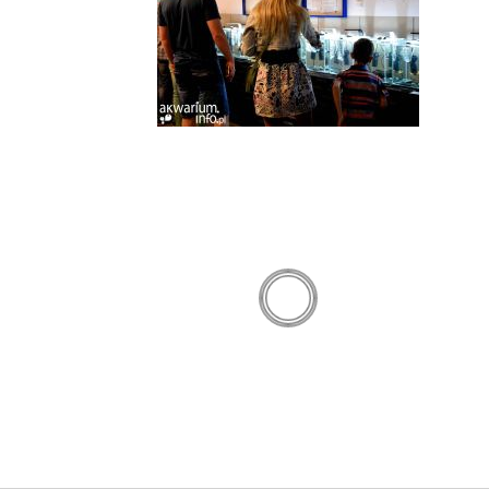
OBA CI SIĘ RÓWNIEŻ...
Warsaw Animals Days 2017r.
War