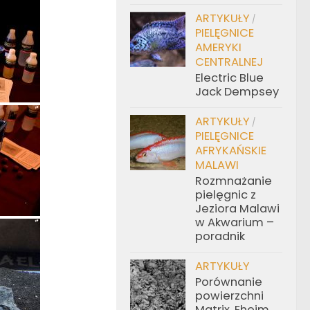
ARTYKUŁY
/
PIELĘGNICE
AMERYKI
CENTRALNEJ
Electric Blue
Jack Dempsey
ARTYKUŁY
/
PIELĘGNICE
AFRYKAŃSKIE
MALAWI
Rozmnażanie
pielęgnic z
Jeziora Malawi
w Akwarium –
poradnik
ARTYKUŁY
Porównanie
powierzchni
Matrix, Eheim