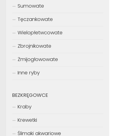
Sumowate
Tęczankowate
Wielopłetwcowate
Zbrojnikowate
Żmijogłowowate
Inne ryby
BEZKRĘGOWCE
Kraby
Krewetki
Ślimaki akwariowe