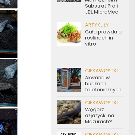
Substrat Pro i
JBL MicroMec
ARTYKUŁY
Cała prawda o
roślinach in
vitro
CIEKAWOSTKI
Akwaria w
budkach
telefonicznych
CIEKAWOSTKI
Węgorz
azjatycki na
Mazurach?
CIEKAWOSTKI