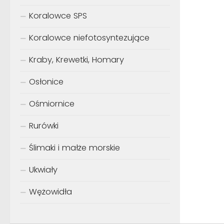
Koralowce SPS
Koralowce niefotosyntezujące
Kraby, Krewetki, Homary
Osłonice
Ośmiornice
SPOD
Rurówki
Ślimaki i małże morskie
Ukwiały
Wężowidła
Ukta 2019