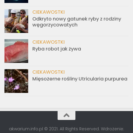
CIEKAWOSTKI
Odkryto nowy gatunek ryby z rodziny
węgorzycowatych
CIEKAWOSTKI
Ryba robot jak żywa
CIEKAWOSTKI
Mięsożerne rośliny Utricularia purpurea
akwarium.info.pl © 2021. All Rights Reserved. Wdrożenie: