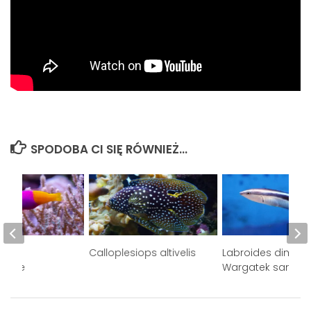
SPODOBA CI SIĘ RÓWNIEŻ...
omis
Calloplesiops altivelis
Labroides dimidia
ellae
Wargatek sanitarn