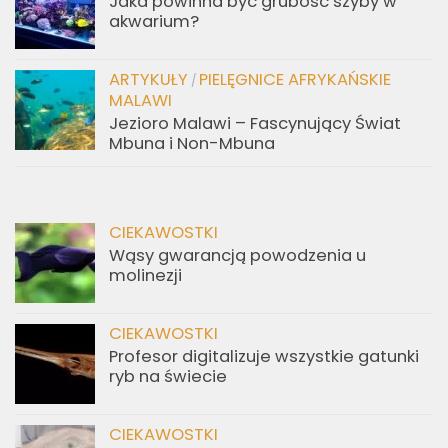
Jaka powinna być grubość szyby w
akwarium?
ARTYKUŁY
PIELĘGNICE AFRYKAŃSKIE
/
MALAWI
Jezioro Malawi – Fascynujący Świat
Mbuna i Non-Mbuna
CIEKAWOSTKI
Wąsy gwarancją powodzenia u
molinezji
CIEKAWOSTKI
Profesor digitalizuje wszystkie gatunki
ryb na świecie
CIEKAWOSTKI