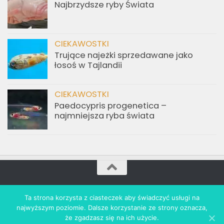
Najbrzydsze ryby Świata
CIEKAWOSTKI
Trujące najeżki sprzedawane jako
łosoś w Tajlandii
CIEKAWOSTKI
Paedocypris progenetica –
najmniejsza ryba świata
akwarium.info.pl © 2021. All Rights Reserved. Wdrożenie:
Ta strona korzysta z ciasteczek aby świadczyć usługi na
revolta.marketing
najwyższym poziomie. Dalsze korzystanie ze strony oznacza,
że zgadzasz się na ich użycie.