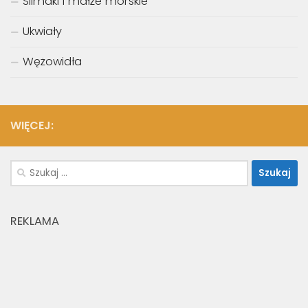
Ślimaki i małże morskie
Ukwiały
Wężowidła
WIĘCEJ:
Szukaj:
REKLAMA