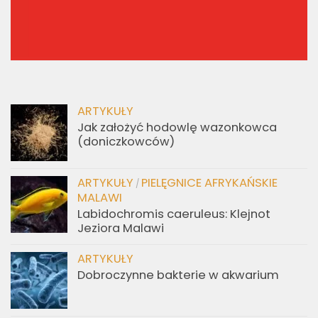
ARTYKUŁY
Jak założyć hodowlę wazonkowca
(doniczkowców)
ARTYKUŁY
PIELĘGNICE AFRYKAŃSKIE
/
MALAWI
Labidochromis caeruleus: Klejnot
Jeziora Malawi
ARTYKUŁY
Dobroczynne bakterie w akwarium