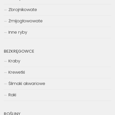
Zbrojnikowate
Żmijogłowowate
Inne ryby
BEZKRĘGOWCE
Kraby
Krewetki
Ślimaki akwariowe
Raki
ROŚLINY