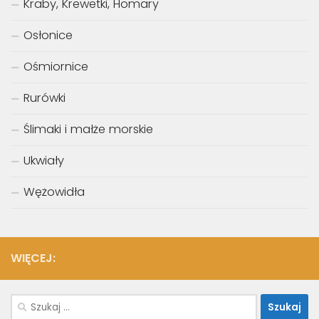
Kraby, Krewetki, Homary
Osłonice
Ośmiornice
Rurówki
Ślimaki i małże morskie
Ukwiały
Wężowidła
WIĘCEJ:
Szukaj: