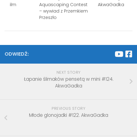
e – film
Aquascaping Contest
AkwaGadka
– wywiad z Przemkiem
Przeszło
ODWIEDŹ:
NEXT STORY
Łapanie ślimaków pensetą w mini #124.
AkwaGadka
PREVIOUS STORY
Młode glonojadki #122. AkwaGadka