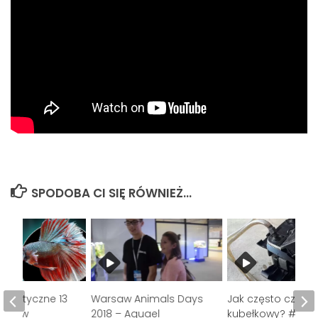
SPODOBA CI SIĘ RÓWNIEŻ...
warystyczne 13
Warsaw Animals Days
Jak często czyścić 
nika w
2018 – Aquael
kubełkowy? #118.