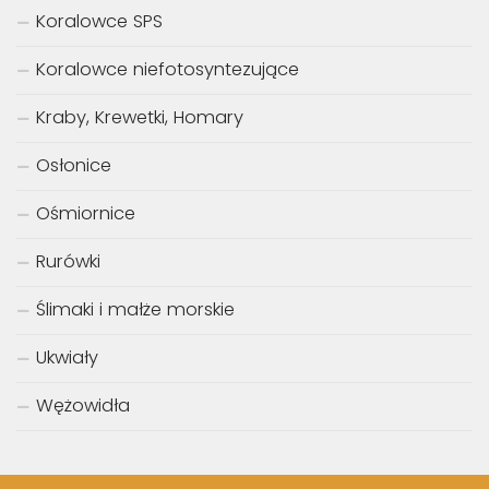
Koralowce SPS
Koralowce niefotosyntezujące
Kraby, Krewetki, Homary
Osłonice
Ośmiornice
Rurówki
Ślimaki i małże morskie
Ukwiały
Wężowidła