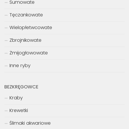
Sumowate
Tęczankowate
Wielopłetwcowate
Zbrojnikowate
Żmijogłowowate
Inne ryby
BEZKRĘGOWCE
Kraby
Krewetki
Ślimaki akwariowe