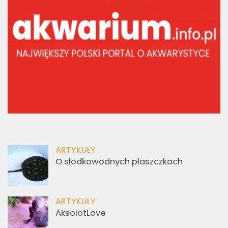
ARTYKUŁY
O słodkowodnych płaszczkach
ARTYKUŁY
AksolotLove