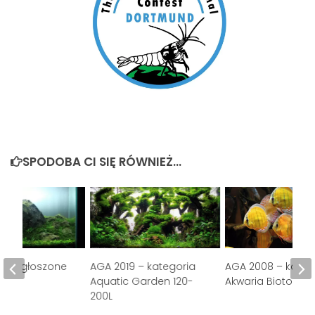
SPODOBA CI SIĘ RÓWNIEŻ...
13 – zgłoszone
AGA 2019 – kategoria
AGA 2008 – kateg
z.3
Aquatic Garden 120-
Akwaria Biotopo
200L