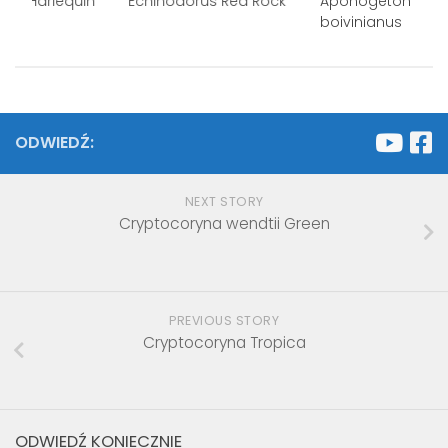
rus Harlequin
Echinodorus Red Rock
Aponogeton
boivinianus
ODWIEDŹ:
NEXT STORY
Cryptocoryna wendtii Green
PREVIOUS STORY
Cryptocoryna Tropica
ODWIEDŹ KONIECZNIE