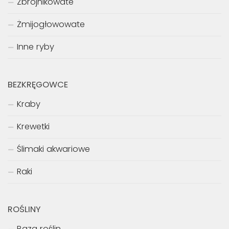
Zbrojnikowate
Żmijogłowowate
Inne ryby
BEZKRĘGOWCE
Kraby
Krewetki
Ślimaki akwariowe
Raki
ROŚLINY
Baza roślin