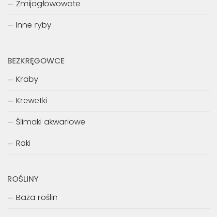
Żmijogłowowate
Inne ryby
BEZKRĘGOWCE
Kraby
Krewetki
Ślimaki akwariowe
Raki
ROŚLINY
Baza roślin