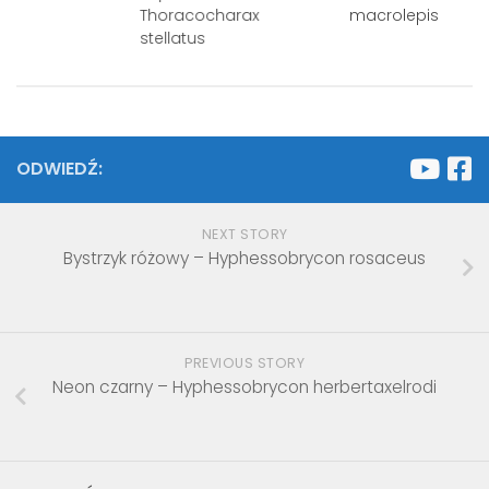
Thoracocharax
macrolepis
stellatus
ODWIEDŹ:
NEXT STORY
Bystrzyk różowy – Hyphessobrycon rosaceus
PREVIOUS STORY
Neon czarny – Hyphessobrycon herbertaxelrodi