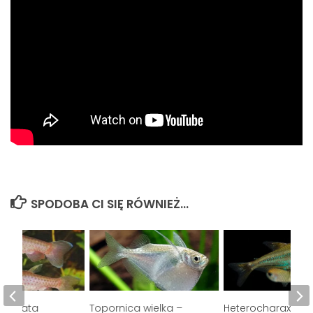
SPODOBA CI SIĘ RÓWNIEŻ...
guttata
Topornica wielka –
Heterocharax