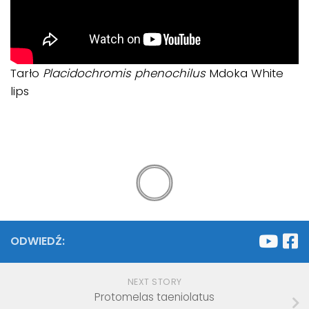
Tarło
Placidochromis phenochilus
Mdoka White
lips
ODWIEDŹ:
NEXT STORY
Protomelas taeniolatus