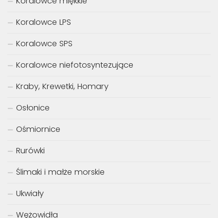
Koralowce miękkie
Koralowce LPS
Koralowce SPS
Koralowce niefotosyntezujące
Kraby, Krewetki, Homary
Osłonice
Ośmiornice
Rurówki
Ślimaki i małże morskie
Ukwiały
Wężowidła