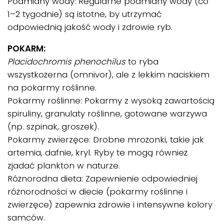
Podmiany wody: Regularne podmiany wody (co
1–2 tygodnie) są istotne, by utrzymać
odpowiednią jakość wody i zdrowie ryb.
POKARM:
Placidochromis phenochilus
to ryba
wszystkożerna (omnivor), ale z lekkim naciskiem
na pokarmy roślinne.
Pokarmy roślinne: Pokarmy z wysoką zawartością
spiruliny, granulaty roślinne, gotowane warzywa
(np. szpinak, groszek).
Pokarmy zwierzęce: Drobne mrożonki, takie jak
artemia, dafnie, kryl. Ryby te mogą również
zjadać plankton w naturze.
Różnorodna dieta: Zapewnienie odpowiedniej
różnorodności w diecie (pokarmy roślinne i
zwierzęce) zapewnia zdrowie i intensywne kolory
samców.