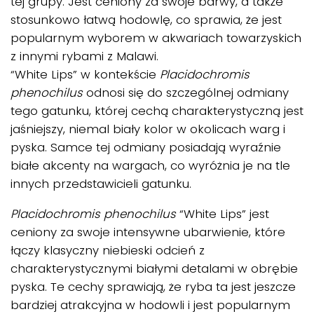
tej grupy. Jest ceniony za swoje barwy, a także
stosunkowo łatwą hodowlę, co sprawia, że jest
popularnym wyborem w akwariach towarzyskich
z innymi rybami z Malawi.
“White Lips” w kontekście
Placidochromis
phenochilus
odnosi się do szczególnej odmiany
tego gatunku, której cechą charakterystyczną jest
jaśniejszy, niemal biały kolor w okolicach warg i
pyska. Samce tej odmiany posiadają wyraźnie
białe akcenty na wargach, co wyróżnia je na tle
innych przedstawicieli gatunku.
Placidochromis phenochilus
“White Lips” jest
ceniony za swoje intensywne ubarwienie, które
łączy klasyczny niebieski odcień z
charakterystycznymi białymi detalami w obrębie
pyska. Te cechy sprawiają, że ryba ta jest jeszcze
bardziej atrakcyjna w hodowli i jest popularnym