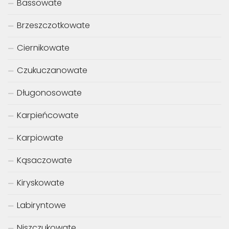
Bassowate
Brzeszczotkowate
Ciernikowate
Czukuczanowate
Długonosowate
Karpieńcowate
Karpiowate
Kąsaczowate
Kiryskowate
Labiryntowe
Niszczukowate