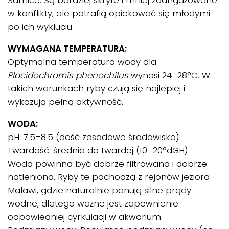
Samice: Są bardziej skryte i mniej zaangażowane
w konflikty, ale potrafią opiekować się młodymi
po ich wykluciu.
WYMAGANA TEMPERATURA:
Optymalna temperatura wody dla
Placidochromis phenochilus
wynosi 24–28°C. W
takich warunkach ryby czują się najlepiej i
wykazują pełną aktywność.
WODA:
pH: 7.5–8.5 (dość zasadowe środowisko)
Twardość: średnia do twardej (10–20°dGH)
Woda powinna być dobrze filtrowana i dobrze
natleniona. Ryby te pochodzą z rejonów jeziora
Malawi, gdzie naturalnie panują silne prądy
wodne, dlatego ważne jest zapewnienie
odpowiedniej cyrkulacji w akwarium.