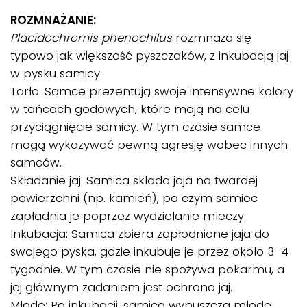
ROZMNAŻANIE:
Placidochromis phenochilus
rozmnaża się
typowo jak większość pyszczaków, z inkubacją jaj
w pysku samicy.
Tarło: Samce prezentują swoje intensywne kolory
w tańcach godowych, które mają na celu
przyciągnięcie samicy. W tym czasie samce
mogą wykazywać pewną agresję wobec innych
samców.
Składanie jaj: Samica składa jaja na twardej
powierzchni (np. kamień), po czym samiec
zapładnia je poprzez wydzielanie mleczy.
Inkubacja: Samica zbiera zapłodnione jaja do
swojego pyska, gdzie inkubuje je przez około 3–4
tygodnie. W tym czasie nie spożywa pokarmu, a
jej głównym zadaniem jest ochrona jaj.
Młode: Po inkubacji, samica wypuszcza młode,