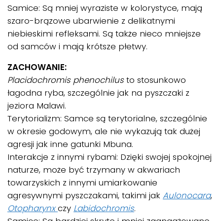
Samice: Są mniej wyraziste w kolorystyce, mają
szaro-brązowe ubarwienie z delikatnymi
niebieskimi refleksami. Są także nieco mniejsze
od samców i mają krótsze płetwy.
ZACHOWANIE:
Placidochromis phenochilus
to stosunkowo
łagodna ryba, szczególnie jak na pyszczaki z
jeziora Malawi.
Terytorializm: Samce są terytorialne, szczególnie
w okresie godowym, ale nie wykazują tak dużej
agresji jak inne gatunki Mbuna.
Interakcje z innymi rybami: Dzięki swojej spokojnej
naturze, może być trzymany w akwariach
towarzyskich z innymi umiarkowanie
agresywnymi pyszczakami, takimi jak
Aulonocara
,
Otopharynx
czy
Labidochromis
.