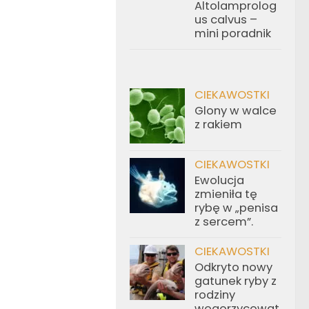
Altolamprolog
us calvus –
mini poradnik
CIEKAWOSTKI
Glony w walce
z rakiem
CIEKAWOSTKI
Ewolucja
zmieniła tę
rybę w „penisa
z sercem”.
CIEKAWOSTKI
Odkryto nowy
gatunek ryby z
rodziny
węgorzycowat