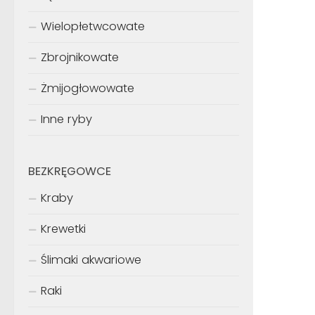
Wielopłetwcowate
Zbrojnikowate
Żmijogłowowate
Inne ryby
BEZKRĘGOWCE
Kraby
Krewetki
Ślimaki akwariowe
Raki