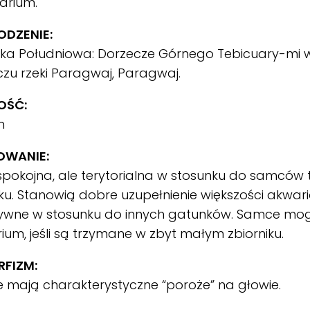
arium.
DZENIE:
ka Południowa: Dorzecze Górnego Tebicuary-mi 
zu rzeki Paragwaj, Paragwaj.
OŚĆ:
cm
OWANIE:
spokojna, ale terytorialna w stosunku do samcó
u. Stanowią dobre uzupełnienie większości akwari
ywne w stosunku do innych gatunków. Samce mo
rium, jeśli są trzymane w zbyt małym zbiorniku.
FIZM:
mają charakterystyczne “poroże” na głowie.