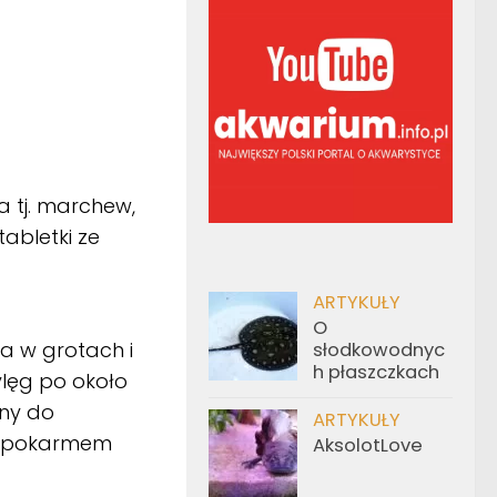
 tj. marchew,
tabletki ze
ARTYKUŁY
O
na w grotach i
słodkowodnyc
h płaszczkach
ylęg po około
lny do
ARTYKUŁY
, pokarmem
AksolotLove