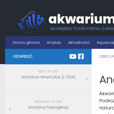
Skip to content
Strona główna
Artykuły
Aktualności
Aquasca
ODWIEDŹ:
ZBROJ
NEXT STORY
An
Ancistrus ranunculus (L-034)
Akwar
Podłoż
PREVIOUS STORY
Ancistrus hoplogenys
natura