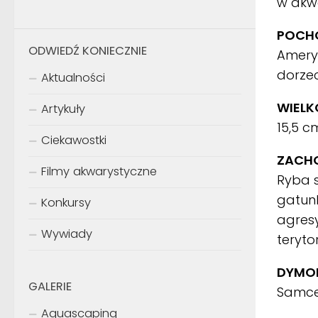
w akw
POCHO
ODWIEDŹ KONIECZNIE
Amery
dorzec
Aktualności
WIELK
Artykuły
15,5 
Ciekawostki
ZACH
Filmy akwarystyczne
Ryba 
gatunk
Konkursy
agres
Wywiady
teryto
DYMOR
GALERIE
Samce 
Aquascaping