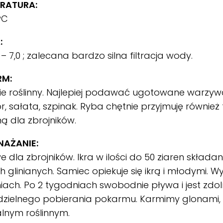
RATURA:
°C
:
 – 7,0 ; zalecana bardzo silna filtracja wody.
RM:
e roślinny. Najlepiej podawać ugotowane warzywa
or, sałata, szpinak. Ryba chętnie przyjmuję również 
iną dla zbrojników.
AŻANIE:
 dla zbrojników. Ikra w ilości do 50 ziaren składa
h glinianych. Samiec opiekuje się ikrą i młodymi. W
iach. Po 2 tygodniach swobodnie pływa i jest zdo
zielnego pobierania pokarmu. Karmimy glonami
lnym roślinnym.