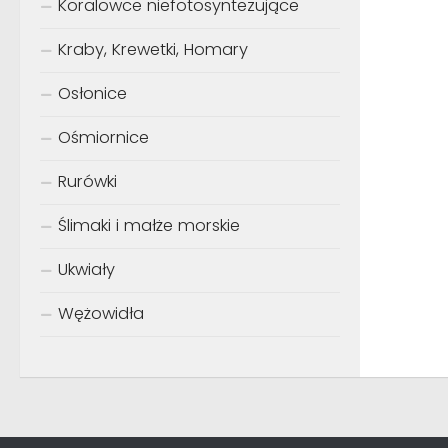
Koralowce niefotosyntezujące
Kraby, Krewetki, Homary
Osłonice
Ośmiornice
Rurówki
Ślimaki i małże morskie
Ukwiały
Wężowidła