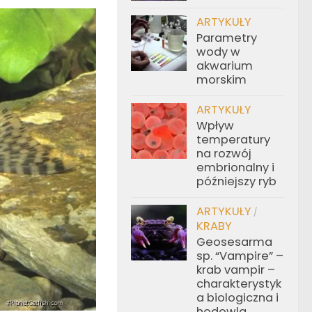
ARTYKUŁY
Parametry
wody w
akwarium
morskim
ARTYKUŁY
Wpływ
temperatury
na rozwój
embrionalny i
późniejszy ryb
ARTYKUŁY
/
KRABY
Geosesarma
sp. “Vampire” –
krab vampir –
charakterystyk
a biologiczna i
hodowla