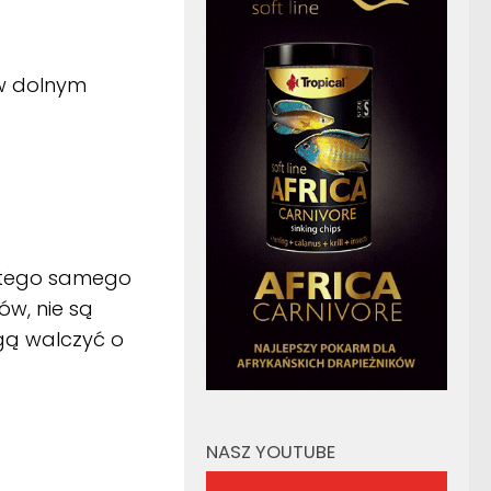
w dolnym
w tego samego
ów, nie są
gą walczyć o
NASZ YOUTUBE