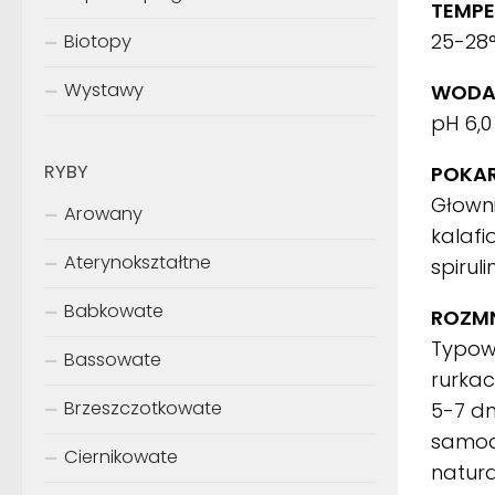
TEMPE
25-28
Biotopy
Wystawy
WODA
pH 6,0
RYBY
POKA
Głowni
Arowany
kalafi
Aterynokształtne
spirul
Babkowate
ROZMN
Typowe
Bassowate
rurkac
Brzeszczotkowate
5-7 dn
samod
Ciernikowate
natura