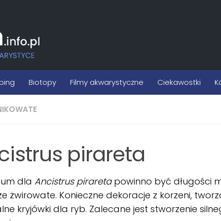
ping
Biotopy
Filmy akwarystyczne
Ciekawostki
K
NIKOWATE
cistrus pirareta
ium dla
Ancistrus pirareta
powinno być długości m
e żwirowate. Konieczne dekoracje z korzeni, twor
lne kryjówki dla ryb. Zalecane jest stworzenie si