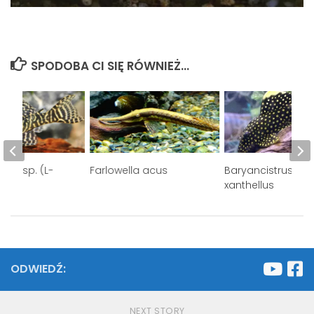
SPODOBA CI SIĘ RÓWNIEŻ...
rus sp. (L-
Farlowella acus
Baryancistrus
xanthellus
ODWIEDŹ:
NEXT STORY