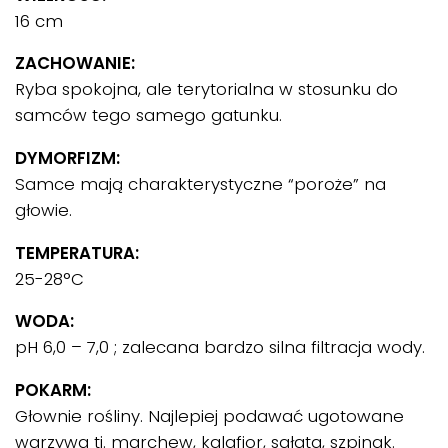
16 cm
ZACHOWANIE:
Ryba spokojna, ale terytorialna w stosunku do
samców tego samego gatunku.
DYMORFIZM:
Samce mają charakterystyczne “poroże” na
głowie.
TEMPERATURA:
25-28°C
WODA:
pH 6,0 – 7,0 ; zalecana bardzo silna filtracja wody.
POKARM:
Głownie rośliny. Najlepiej podawać ugotowane
warzywa tj. marchew, kalafior, sałata, szpinak.