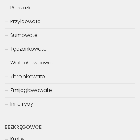
Płaszczki
Przylgowate
Sumowate
Tęczankowate
Wielopłetwcowate
Zbrojnikowate
Żmijogłowowate
Inne ryby
BEZKRĘGOWCE
Kraby