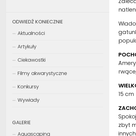
Zaleca
natlen
ODWIEDŹ KONIECZNIE
Wiado
gatunk
Aktualności
popul
Artykuły
POCHO
Ciekawostki
Ameryk
rwące,
Filmy akwarystyczne
WIELK
Konkursy
15 cm
Wywiady
ZACH
Spoko
GALERIE
zbyt m
innych
Aquascaping