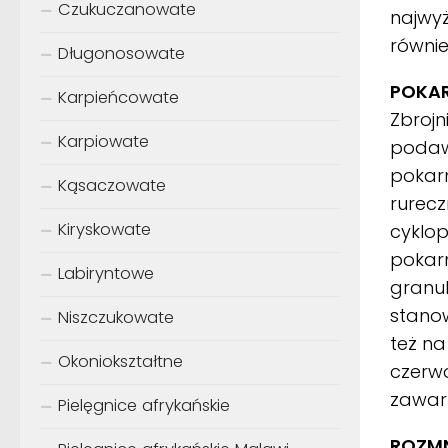
Czukuczanowate
najwy
równie
Długonosowate
POKA
Karpieńcowate
Zbroj
Karpiowate
podaw
pokarm
Kąsaczowate
rurecz
Kiryskowate
cyklop
pokar
Labiryntowe
granul
stanow
Niszczukowate
też na
Okoniokształtne
czerwo
zawart
Pielęgnice afrykańskie
ROZMN