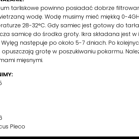
um tarliskowe powinno posiadać dobrze filtrowan
ietrzaną wodę. Wodę musimy mieć miękką 0-4GH
aturze 28-32°C. Gdy samiec jest gotowy do tarł
za samicę do środka groty. Ikra składana jest w i
. Wylęg następuje po około 5-7 dniach. Po kolejny
 opuszczają grotę w poszukiwaniu pokarmu. Nale
mami mięsnymi.
IMY:
5
6
cus Pleco