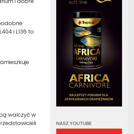
arium i dobre
 podobne
404 i L136 to
Zamieszkuje
obą walczyć w
zedstawicieli
NASZ YOUTUBE