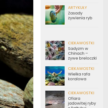
ARTYKUŁY
Zasady
żywienia ryb
CIEKAWOSTKI
Sadyzm w
Chinach –
żywe breloczki
CIEKAWOSTKI
Wielka rafa
koralowa
CIEKAWOSTKI
Ofiara
jadowitej ryby