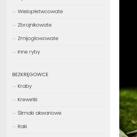
Wielopłetwcowate
Zbrojnikowate
Żmijogłowowate
Inne ryby
BEZKRĘGOWCE
Kraby
Krewetki
Ślimaki akwariowe
Raki