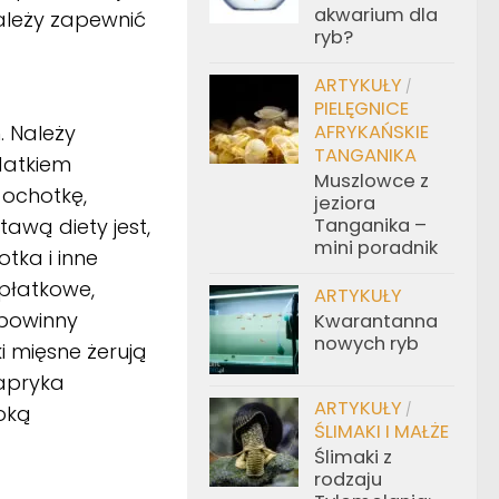
akwarium dla
ależy zapewnić
ryb?
ARTYKUŁY
/
PIELĘGNICE
 Należy
AFRYKAŃSKIE
TANGANIKA
datkiem
Muszlowce z
 ochotkę,
jeziora
tawą diety jest,
Tanganika –
mini poradnik
otka i inne
płatkowe,
ARTYKUŁY
 powinny
Kwarantanna
nowych ryb
i mięsne żerują
papryka
ARTYKUŁY
soką
/
ŚLIMAKI I MAŁŻE
Ślimaki z
rodzaju