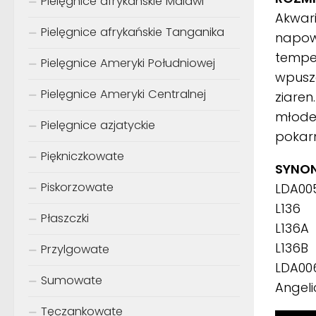
Pielęgnice afrykańskie Malawi
Akwari
Pielęgnice afrykańskie Tanganika
napow
temper
Pielęgnice Ameryki Południowej
wpuszc
Pielęgnice Ameryki Centralnej
ziaren
młode
Pielęgnice azjatyckie
pokar
Piękniczkowate
SYNON
Piskorzowate
LDA00
L136
Płaszczki
L136A
L136B
Przylgowate
LDA00
Sumowate
Angeli
Tęczankowate