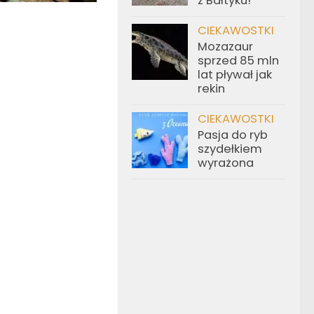
z Bałtyku!
CIEKAWOSTKI
Mozazaur
sprzed 85 mln
lat pływał jak
rekin
CIEKAWOSTKI
Pasja do ryb
szydełkiem
wyrażona