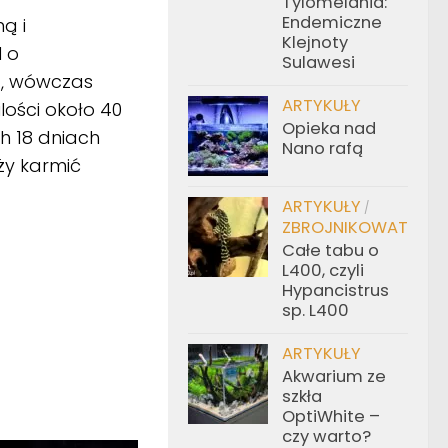
Tylomelania:
Endemiczne
ą i
Klejnoty
 o
Sulawesi
a, wówczas
ARTYKUŁY
lości około 40
Opieka nad
ch 18 dniach
Nano rafą
ży karmić
ARTYKUŁY
/
ZBROJNIKOWATE
Całe tabu o
L400, czyli
Hypancistrus
sp. L400
ARTYKUŁY
Akwarium ze
szkła
OptiWhite –
czy warto?