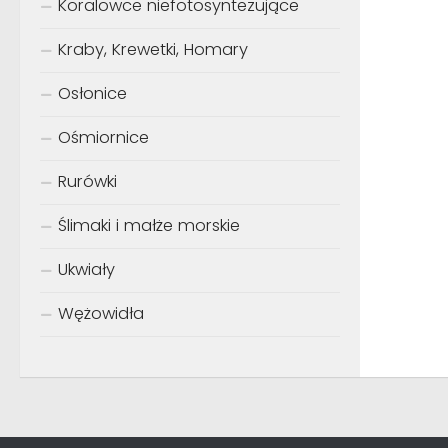
Koralowce niefotosyntezujące
Kraby, Krewetki, Homary
Osłonice
Ośmiornice
Rurówki
Ślimaki i małże morskie
Ukwiały
Wężowidła