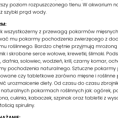
ższy poziom rozpuszczonego tlenu. W akwarium n
ż szybki prąd wody.
RM:
nik wszystkożerny z przewagą pokarmów mięsnych.
ać mu pokarmy pochodzenia zwierzęcego z do
u roślinnego. Bardzo chętnie przyjmują mrożoną
nik i skrobane serce wołowe, krewetki, ślimaki. Pods
, dafnia, solowiec, wodzień, krill, czarny komar, och
my pochodzenia naturalnego. Sztuczne pokarmy 
owane czy tabletkowe zarówno mięsne i roślinne
ić urozmaicenie diety. Od czasu do czasu zbrojnik
 naturalnych pokarmach roślinnych jak: ogórek, 
na, cukinia, kabaczek, szpinak oraz tabletki z wy
ością spiruliny.
AŻANIE: