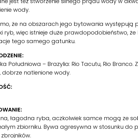
ne jest też stworzenie silnego prądu wody w akw
ienie wody.
mo, że na obszarach jego bytowania występują
i ryb, więc istnieje duże prawdopodobieństwo, że L
acje tego samego gatunku.
DZENIE:
a Południowa – Brazylia: Rio Tacutu, Rio Branco. 
 dobrze natlenione wody.
OŚĆ:
OWANIE:
jna, łagodna ryba, aczkolwiek samce mogą ze s
ałym zbiorniku. Bywa agresywna w stosunku do pr
 zbrojników.