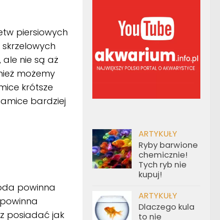
etw piersiowych
 skrzelowych
ale nie są aż
wnież możemy
mice krótsze
samice bardziej
ARTYKUŁY
Ryby barwione
chemicznie!
Tych ryb nie
kupuj!
 Woda powinna
ARTYKUŁY
e powinna
Dlaczego kula
z posiadać jak
to nie