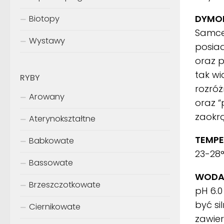
DYMOR
Biotopy
Samce 
Wystawy
posiad
oraz p
tak wi
RYBY
rozróż
Arowany
oraz “
zaokr
Aterynokształtne
TEMPE
Babkowate
23-28
Bassowate
WODA
Brzeszczotkowate
pH 6.0
być si
Ciernikowate
zawier