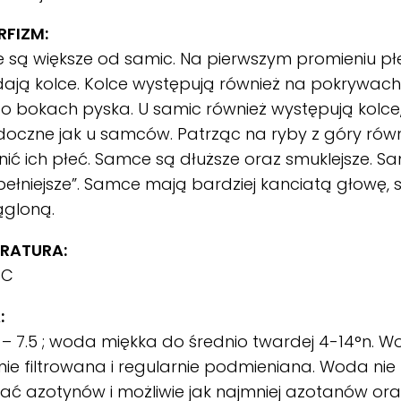
FIZM:
są większe od samic. Na pierwszym promieniu pł
ają kolce. Kolce występują również na pokrywach
o bokach pyska. U samic również występują kolce, 
doczne jak u samców. Patrząc na ryby z góry ró
nić ich płeć. Samce są dłuższe oraz smuklejsze. Sa
pełniejsze”. Samce mają bardziej kanciatą głowę, 
ągloną.
RATURA:
°C
:
 – 7.5 ; woda miękka do średnio twardej 4-14°n.
lnie filtrowana i regularnie podmieniana. Woda ni
ać azotynów i możliwie jak najmniej azotanów ora