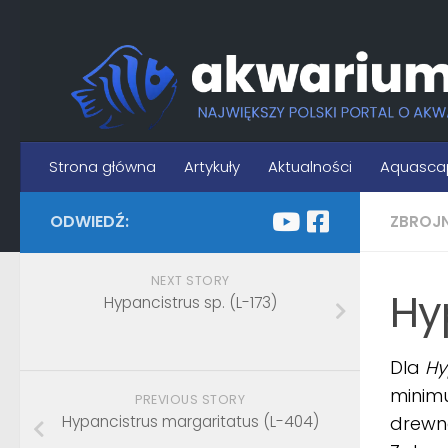
Skip to content
Strona główna
Artykuły
Aktualności
Aquasca
ODWIEDŹ:
ZBROJ
NEXT STORY
Hy
Hypancistrus sp. (L-173)
Dla
Hy
minimu
PREVIOUS STORY
Hypancistrus margaritatus (L-404)
drewna