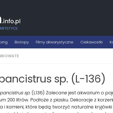
ping
Biotopy
Filmy akwarystyczne
Ciekawostki
K
NIKOWATE
pancistrus sp. (L-136)
pancistrus sp.
(L136) Zalecane jest akwarium o po
m 200 litrów. Podłoże z piasku. Dekoracje z korzen
 i kamieni, które będą tworzyć naturalne kryjówki 