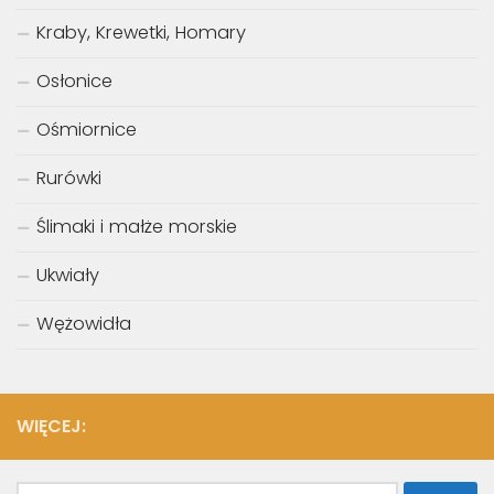
Kraby, Krewetki, Homary
Osłonice
Ośmiornice
Rurówki
Ślimaki i małże morskie
Ukwiały
Wężowidła
WIĘCEJ:
Szukaj: