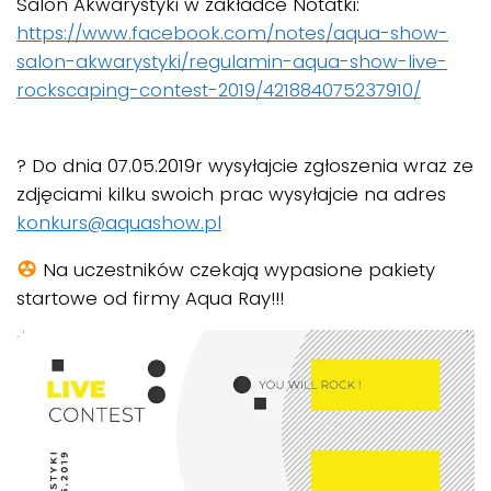
Salon Akwarystyki w zakładce Notatki:
https://www.facebook.com/notes/aqua-show-
salon-akwarystyki/regulamin-aqua-show-live-
rockscaping-contest-2019/421884075237910/
? Do dnia 07.05.2019r wysyłajcie zgłoszenia wraz ze
zdjęciami kilku swoich prac wysyłajcie na adres
konkurs@aquashow.pl
Na uczestników czekają wypasione pakiety
startowe od firmy Aqua Ray!!!