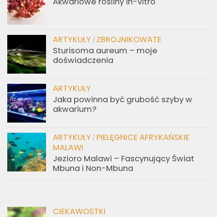
Akwariowe rośliny in-vitro
ARTYKUŁY
ZBROJNIKOWATE
/
Sturisoma aureum – moje
doświadczenia
ARTYKUŁY
Jaka powinna być grubość szyby w
akwarium?
ARTYKUŁY
PIELĘGNICE AFRYKAŃSKIE
/
MALAWI
Jezioro Malawi – Fascynujący Świat
Mbuna i Non-Mbuna
CIEKAWOSTKI