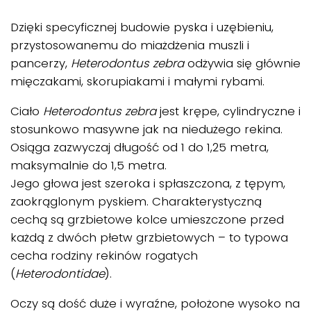
Dzięki specyficznej budowie pyska i uzębieniu,
przystosowanemu do miażdżenia muszli i
pancerzy,
Heterodontus zebra
odżywia się głównie
mięczakami, skorupiakami i małymi rybami.
Ciało
Heterodontus zebra
jest krępe, cylindryczne i
stosunkowo masywne jak na niedużego rekina.
Osiąga zazwyczaj długość od 1 do 1,25 metra,
maksymalnie do 1,5 metra.
Jego głowa jest szeroka i spłaszczona, z tępym,
zaokrąglonym pyskiem. Charakterystyczną
cechą są grzbietowe kolce umieszczone przed
każdą z dwóch płetw grzbietowych – to typowa
cecha rodziny rekinów rogatych
(
Heterodontidae
).
Oczy są dość duże i wyraźne, położone wysoko na