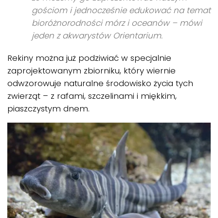
gościom i jednocześnie edukować na temat
bioróżnorodności mórz i oceanów – mówi
jeden z akwarystów Orientarium.
Rekiny można już podziwiać w specjalnie
zaprojektowanym zbiorniku, który wiernie
odwzorowuje naturalne środowisko życia tych
zwierząt – z rafami, szczelinami i miękkim,
piaszczystym dnem.