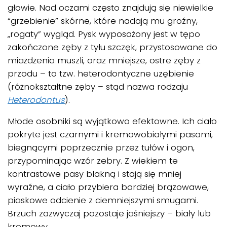
głowie. Nad oczami często znajdują się niewielkie
“grzebienie” skórne, które nadają mu groźny,
„rogaty” wygląd. Pysk wyposażony jest w tępo
zakończone zęby z tyłu szczęk, przystosowane do
miażdżenia muszli, oraz mniejsze, ostre zęby z
przodu – to tzw. heterodontyczne uzębienie
(różnokształtne zęby – stąd nazwa rodzaju
Heterodontus
).
Młode osobniki są wyjątkowo efektowne. Ich ciało
pokryte jest czarnymi i kremowobiałymi pasami,
biegnącymi poprzecznie przez tułów i ogon,
przypominając wzór zebry. Z wiekiem te
kontrastowe pasy blakną i stają się mniej
wyraźne, a ciało przybiera bardziej brązowawe,
piaskowe odcienie z ciemniejszymi smugami.
Brzuch zazwyczaj pozostaje jaśniejszy – biały lub
kremowy.