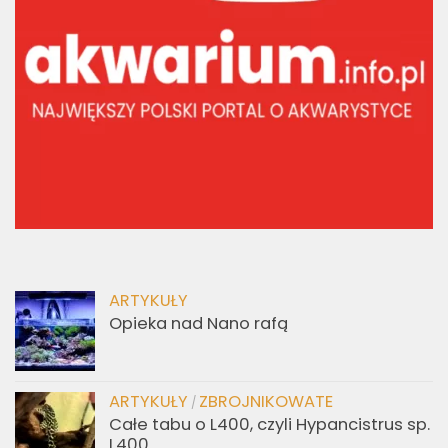
ARTYKUŁY
Opieka nad Nano rafą
ARTYKUŁY
ZBROJNIKOWATE
/
Całe tabu o L400, czyli Hypancistrus sp.
L400