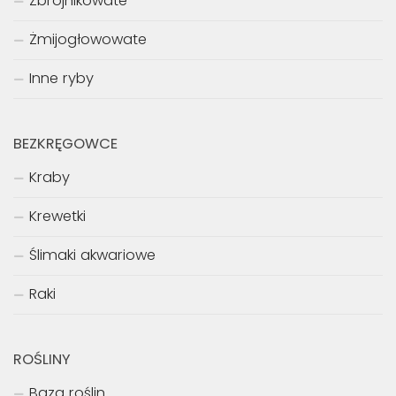
Zbrojnikowate
Żmijogłowowate
Inne ryby
BEZKRĘGOWCE
Kraby
Krewetki
Ślimaki akwariowe
Raki
ROŚLINY
Baza roślin